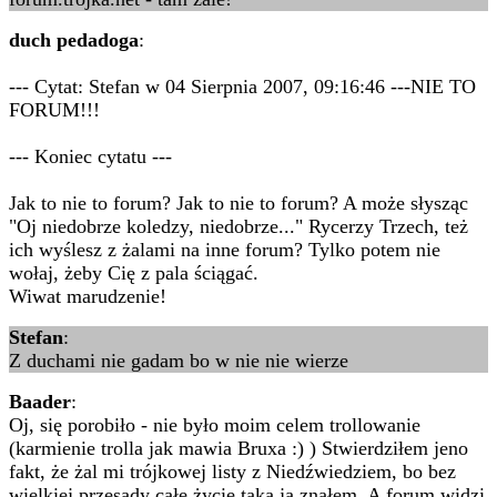
duch pedadoga
:
--- Cytat: Stefan w 04 Sierpnia 2007, 09:16:46 ---NIE TO
FORUM!!!
--- Koniec cytatu ---
Jak to nie to forum? Jak to nie to forum? A może słysząc
"Oj niedobrze koledzy, niedobrze..." Rycerzy Trzech, też
ich wyślesz z żalami na inne forum? Tylko potem nie
wołaj, żeby Cię z pala ściągać.
Wiwat marudzenie!
Stefan
:
Z duchami nie gadam bo w nie nie wierze
Baader
:
Oj, się porobiło - nie było moim celem trollowanie
(karmienie trolla jak mawia Bruxa :) ) Stwierdziłem jeno
fakt, że żal mi trójkowej listy z Niedźwiedziem, bo bez
wielkiej przesady całe życie taką ją znałem. A forum widzi