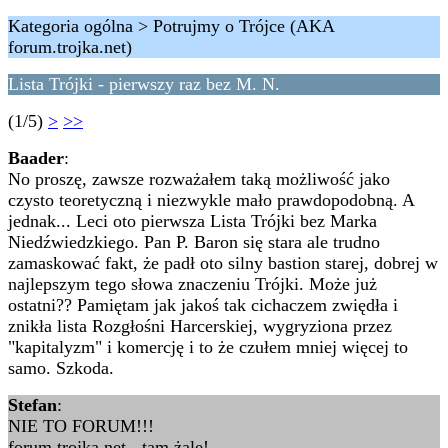
Kategoria ogólna > Potrujmy o Trójce (AKA
forum.trojka.net)
Lista Trójki - pierwszy raz bez M. N.
(1/5)
>
>>
Baader
:
No proszę, zawsze rozważałem taką możliwość jako
czysto teoretyczną i niezwykle mało prawdopodobną. A
jednak... Leci oto pierwsza Lista Trójki bez Marka
Niedźwiedzkiego. Pan P. Baron się stara ale trudno
zamaskować fakt, że padł oto silny bastion starej, dobrej w
najlepszym tego słowa znaczeniu Trójki. Może już
ostatni?? Pamiętam jak jakoś tak cichaczem zwiędła i
znikła lista Rozgłośni Harcerskiej, wygryziona przez
"kapitalyzm" i komercję i to że czułem mniej więcej to
samo. Szkoda.
Stefan
:
NIE TO FORUM!!!
forum.trojka.net - tam żale!