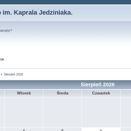
 im. Kaprala Jedziniaka.
wacyjny?
cja
»
Sierpień 2026
Sierpień 2026
Wtorek
Środa
Czwartek
4
5
6