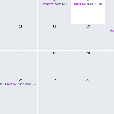
Urodziny:
Żelka (39)
Urodziny:
julcik97 (29)
11
12
13
Uro
18
19
20
25
26
27
ta
Urodziny:
buciarptyk (54)