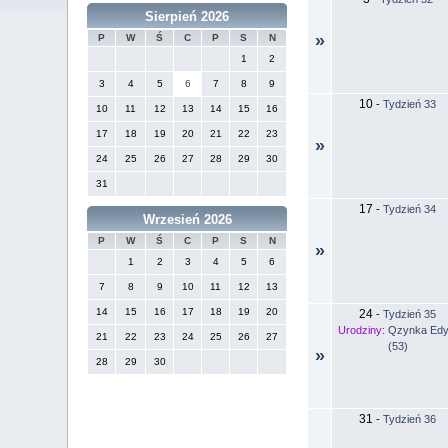
Sierpień 2026
»
P
W
Ś
C
P
S
N
1
2
3
4
5
6
7
8
9
10
-
Tydzień 33
10
11
12
13
14
15
16
17
18
19
20
21
22
23
»
24
25
26
27
28
29
30
31
17
-
Tydzień 34
Wrzesień 2026
P
W
Ś
C
P
S
N
»
1
2
3
4
5
6
7
8
9
10
11
12
13
14
15
16
17
18
19
20
24
-
Tydzień 35
Urodziny:
Qzynka Edy
21
22
23
24
25
26
27
(53)
»
28
29
30
31
-
Tydzień 36