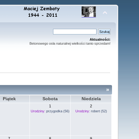
Aktualności:
Betonowego osła naturalnej wielkości tanio sprzedam!
»
Piątek
Sobota
Niedziela
1
2
Urodziny:
przygodka (56)
Urodziny:
robert (52)
7
8
9