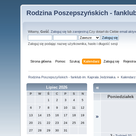
Rodzina Poszepszyńskich - fanklub
Witamy,
Gość
.
Zaloguj się
lub
zarejestruj
.Czy dotarł do Ciebie
email akty
Zaloguj się podając nazwę użytkownika, hasło i długość sesji
Strona główna
Pomoc
Szukaj
Kalendarz
Zaloguj się
Rejestra
Rodzina Poszepszyńskich - fanklub im. Kaprala Jedziniaka.
»
Kalendarz
«
Lipiec 2026
P
W
Ś
C
P
S
N
Poniedziałek
1
2
3
4
5
6
7
8
9
10
11
12
13
14
15
16
17
18
19
»
20
21
22
23
24
25
26
27
28
29
30
31
3
-
Tydzień 32