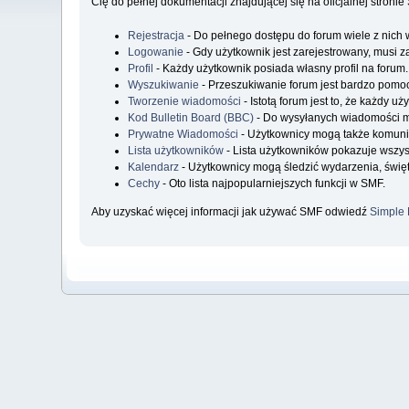
Cię do pełnej dokumentacji znajdującej się na oficjalnej stroni
Rejestracja
- Do pełnego dostępu do forum wiele z nich 
Logowanie
- Gdy użytkownik jest zarejestrowany, musi z
Profil
- Każdy użytkownik posiada własny profil na forum.
Wyszukiwanie
- Przeszukiwanie forum jest bardzo pomo
Tworzenie wiadomości
- Istotą forum jest to, że każdy 
Kod Bulletin Board (BBC)
- Do wysyłanych wiadomości 
Prywatne Wiadomości
- Użytkownicy mogą także komuni
Lista użytkowników
- Lista użytkowników pokazuje wszy
Kalendarz
- Użytkownicy mogą śledzić wydarzenia, święt
Cechy
- Oto lista najpopularniejszych funkcji w SMF.
Aby uzyskać więcej informacji jak używać SMF odwiedź
Simple 