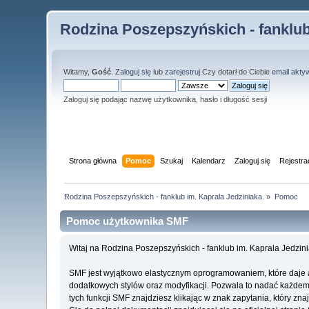
Rodzina Poszepszyńskich - fanklub
Witamy,
Gość
.
Zaloguj się
lub
zarejestruj
.Czy dotarł do Ciebie
email akty
Zaloguj się podając nazwę użytkownika, hasło i długość sesji
Strona główna
Pomoc
Szukaj
Kalendarz
Zaloguj się
Rejestra
Rodzina Poszepszyńskich - fanklub im. Kaprala Jedziniaka.
»
Pomoc
Pomoc użytkownika SMF
Witaj na Rodzina Poszepszyńskich - fanklub im. Kaprala Jedzin
SMF jest wyjątkowo elastycznym oprogramowaniem, które daje 
dodatkowych stylów oraz modyfikacji. Pozwala to nadać każdemu 
tych funkcji SMF znajdziesz klikając w znak zapytania, który z