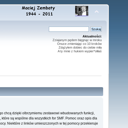
Aktualności:
Zziajanym pędem bięgnąc w mroku
Onuce zmieniając co 10 kroków
Zdążyłem dobiec do ciebie miła
A ty mnie z hukiem wypier*oliłaś
go chcą dzięki olbrzymiemu zestawowi wbudowanych funkcji,
, które są wspólne dla wszystkich for SMF. Pomoc oraz opis dla
mocy. Niektóre z linków umieszczonych w tej pomocy przekieruje