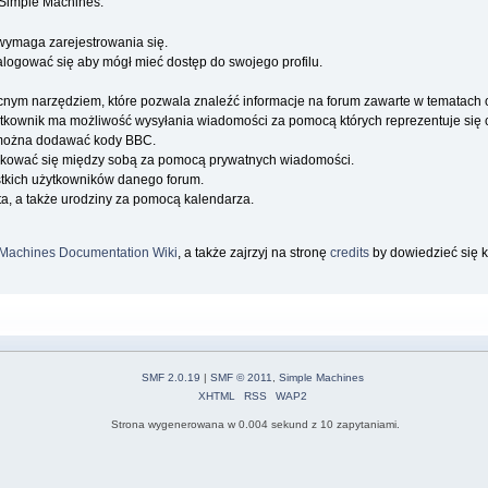
e Simple Machines.
wymaga zarejestrowania się.
alogować się aby mógł mieć dostęp do swojego profilu.
cnym narzędziem, które pozwala znaleźć informacje na forum zawarte w tematach
użytkownik ma możliwość wysyłania wiadomości za pomocą których reprezentuje się c
można dodawać kody BBC.
kować się między sobą za pomocą prywatnych wiadomości.
stkich użytkowników danego forum.
a, a także urodziny za pomocą kalendarza.
Machines Documentation Wiki
, a także zajrzyj na stronę
credits
by dowiedzieć się k
SMF 2.0.19
|
SMF © 2011
,
Simple Machines
XHTML
RSS
WAP2
Strona wygenerowana w 0.004 sekund z 10 zapytaniami.