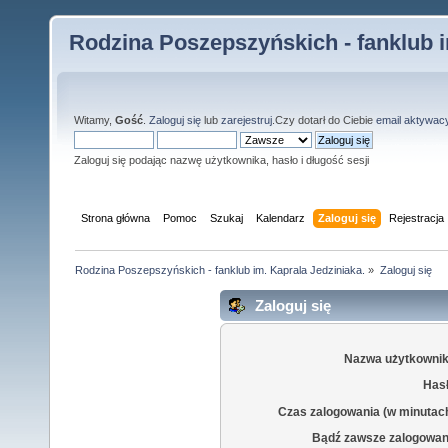
Rodzina Poszepszyńskich - fanklub i
Witamy,
Gość
.
Zaloguj się
lub
zarejestruj
.Czy dotarł do Ciebie
email aktywac
Zaloguj się podając nazwę użytkownika, hasło i długość sesji
Strona główna
Pomoc
Szukaj
Kalendarz
Zaloguj się
Rejestracja
Rodzina Poszepszyńskich - fanklub im. Kaprala Jedziniaka.
»
Zaloguj się
Zaloguj się
Nazwa użytkownik
Hasł
Czas zalogowania (w minutac
Bądź zawsze zalogowan