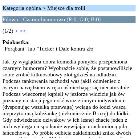
Kategoria ogólna > Miejsce dla trolli
Filowo - Czarno-humorowo (R:0, G:0, B:0)
(1/2)
>
>>
Psiakostka
:
"Porąbani" lub "Tucker i Dale kontra zło"
Jak by wyglądała dobra komedia pomyłek przepełniona
czarnym humorem? Wyobraźcie sobie, że postanowiliście
sobie zrobić kilkuosobowy zlot gdzieś na odludziu.
Podczas tankowania nachodzi was jakiś odmieniec z
ostrym narzędziem w ręku uśmiechając się nienaturalnie.
Podczas wieczornej kąpieli w jeziorze widzicie jak ów
poznany na stacji jegomość wraz z innym indywiduum
(dysponując wszelką przewagą) wciąga do łodzi waszą
nieprzytomną koleżankę (niekoniecznie Bruxę) do łódki.
Gdy odwiedzacie dziwaków w ich leśnej chacie jeden z
nich wybiega na spotkanie wywijając uruchomioną piłą
łańcuchową. Po próbie odbicia zakładniczki znika dwóch