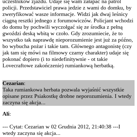
uczestników zjazdu. Udaje się wam załapać na patrol
policji. Przedstawiciel prawa jedzie z wami do domku, by
zweryfikować wasze informacje. Widzi jak dwaj leśnicy
ciągną resztki jednego z forumowiczów. Policjant wchodzi
do domu by pochwili wyczołgać się ze środka z pełną
gwoździ deską wbitą w czoło. Gdy zrozumiecie, że to
wszystko tak naprawdę nieporozumienie jest już za późno,
bo wybucha pożar i takie tam. Głównego antagonistę (czy
jak tam się mówi na filmowy czarny charakter) udaje się
pokonać dopiero (i to niedefinitywnie - ot takie
Lovecraftowe zakończenie) rumiankową herbatką.
Cezarian
:
Taka rumiankowa herbata pozwala wyjaśnić wszystkie
opisane przez Psiakostkę drobne neporozumienia. I wtedy
zaczyna się akcja...
Ali
:
--- Cytat: Cezarian w 02 Grudnia 2012, 21:40:38 ---I
wtedy zaczyna się akcja...