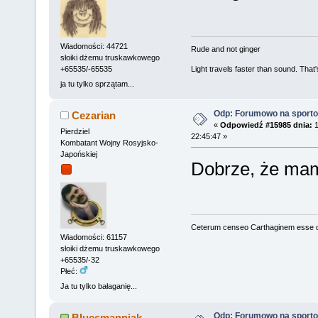
Wiadomości: 44721
Rude and not ginger
słoiki dżemu truskawkowego
+65535/-65535
Light travels faster than sound. Tha
ja tu tylko sprzątam...
Odp: Forumowo na sport
Cezarian
«
Odpowiedź #15985 dnia:
1
Pierdziel
22:45:47 »
Kombatant Wojny Rosyjsko-
Japońskiej
Dobrze, że mam
Ceterum censeo Carthaginem esse 
Wiadomości: 61157
słoiki dżemu truskawkowego
+65535/-32
Płeć:
Ja tu tylko bałaganię...
Odp: Forumowo na sport
Bluesmanniak