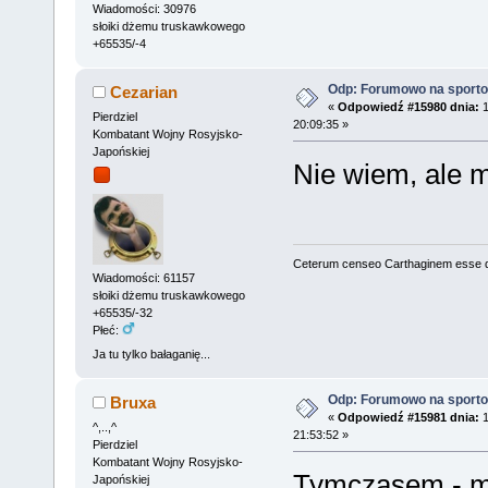
Wiadomości: 30976
słoiki dżemu truskawkowego
+65535/-4
Odp: Forumowo na sport
Cezarian
«
Odpowiedź #15980 dnia:
1
Pierdziel
20:09:35 »
Kombatant Wojny Rosyjsko-
Japońskiej
Nie wiem, ale 
Ceterum censeo Carthaginem esse 
Wiadomości: 61157
słoiki dżemu truskawkowego
+65535/-32
Płeć:
Ja tu tylko bałaganię...
Odp: Forumowo na sport
Bruxa
«
Odpowiedź #15981 dnia:
1
^,..,^
21:53:52 »
Pierdziel
Kombatant Wojny Rosyjsko-
Tymczasem - m
Japońskiej