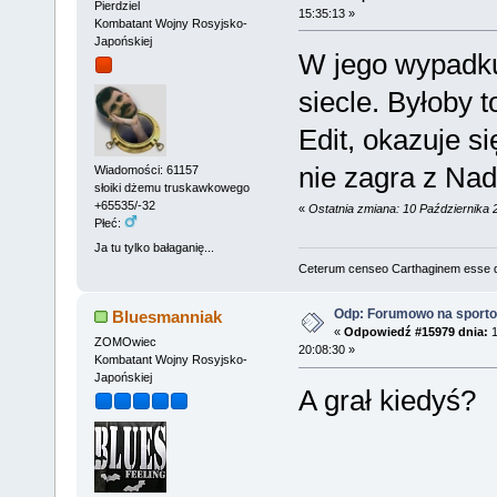
Pierdziel
15:35:13 »
Kombatant Wojny Rosyjsko-
Japońskiej
W jego wypadku
siecle. Byłoby 
Edit, okazuje s
nie zagra z Na
Wiadomości: 61157
słoiki dżemu truskawkowego
+65535/-32
«
Ostatnia zmiana: 10 Października 
Płeć:
Ja tu tylko bałaganię...
Ceterum censeo Carthaginem esse 
Odp: Forumowo na sport
Bluesmanniak
«
Odpowiedź #15979 dnia:
1
ZOMOwiec
20:08:30 »
Kombatant Wojny Rosyjsko-
Japońskiej
A grał kiedyś?