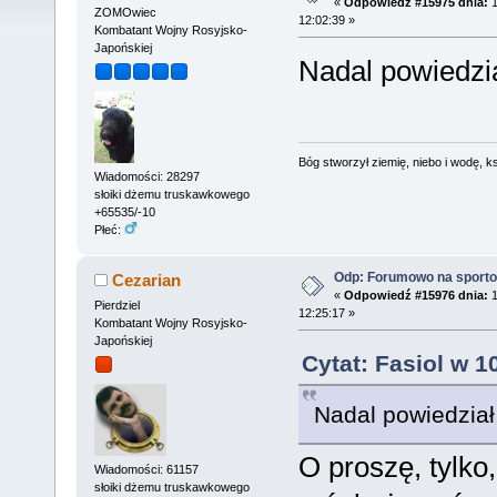
«
Odpowiedź #15975 dnia:
1
ZOMOwiec
12:02:39 »
Kombatant Wojny Rosyjsko-
Japońskiej
Nadal powiedzia
Bóg stworzył ziemię, niebo i wodę, ks
Wiadomości: 28297
słoiki dżemu truskawkowego
+65535/-10
Płeć:
Odp: Forumowo na sport
Cezarian
«
Odpowiedź #15976 dnia:
1
Pierdziel
12:25:17 »
Kombatant Wojny Rosyjsko-
Japońskiej
Cytat: Fasiol w 1
Nadal powiedział
O proszę, tylko
Wiadomości: 61157
słoiki dżemu truskawkowego