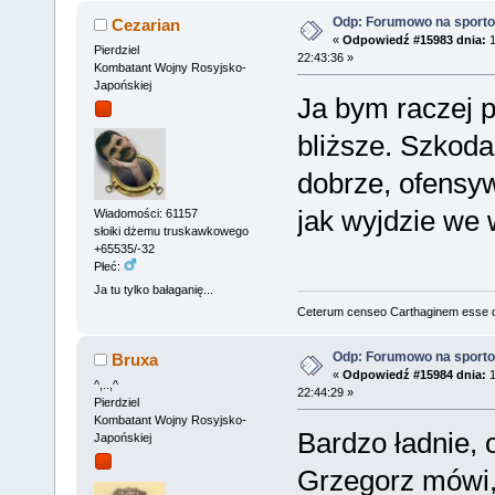
Odp: Forumowo na sport
Cezarian
«
Odpowiedź #15983 dnia:
1
Pierdziel
22:43:36 »
Kombatant Wojny Rosyjsko-
Japońskiej
Ja bym raczej p
bliższe. Szkoda
dobrze, ofensy
jak wyjdzie we 
Wiadomości: 61157
słoiki dżemu truskawkowego
+65535/-32
Płeć:
Ja tu tylko bałaganię...
Ceterum censeo Carthaginem esse 
Odp: Forumowo na sport
Bruxa
«
Odpowiedź #15984 dnia:
1
^,..,^
22:44:29 »
Pierdziel
Kombatant Wojny Rosyjsko-
Bardzo ładnie, 
Japońskiej
Grzegorz mówi,