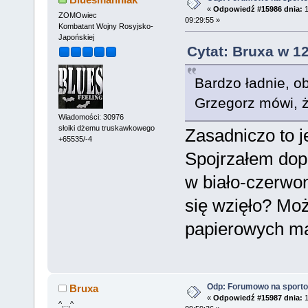
«
Odpowiedź #15986 dnia:
1
ZOMOwiec
09:29:55 »
Kombatant Wojny Rosyjsko-
Japońskiej
Cytat: Bruxa w 12
Bardzo ładnie, ob
Grzegorz mówi, 
Wiadomości: 30976
słoiki dżemu truskawkowego
Zasadniczo to 
+65535/-4
Spojrzałem dopi
w biało-czerwon
się wzięło? Może
papierowych m
Odp: Forumowo na sport
Bruxa
«
Odpowiedź #15987 dnia:
1
^,..,^