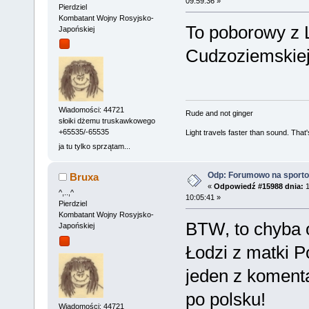
09:59:36 »
Pierdziel
Kombatant Wojny Rosyjsko-
To poborowy z L
Japońskiej
Cudzoziemski
Wiadomości: 44721
Rude and not ginger
słoiki dżemu truskawkowego
+65535/-65535
Light travels faster than sound. Tha
ja tu tylko sprzątam...
Odp: Forumowo na sport
Bruxa
«
Odpowiedź #15988 dnia:
1
^,..,^
10:05:41 »
Pierdziel
Kombatant Wojny Rosyjsko-
BTW, to chyba 
Japońskiej
Łodzi z matki 
jeden z komenta
po polsku!
Wiadomości: 44721