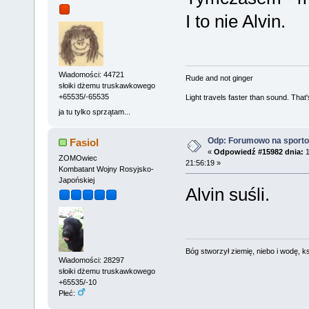
I to nie Alvin.
Wiadomości: 44721
Rude and not ginger
słoiki dżemu truskawkowego
+65535/-65535
Light travels faster than sound. Tha
ja tu tylko sprzątam...
Odp: Forumowo na sport
Fasiol
«
Odpowiedź #15982 dnia:
1
ZOMOwiec
21:56:19 »
Kombatant Wojny Rosyjsko-
Japońskiej
Alvin suśli.
Bóg stworzył ziemię, niebo i wodę, ks
Wiadomości: 28297
słoiki dżemu truskawkowego
+65535/-10
Płeć: