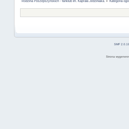
Rodzina Poszepszyńskich - fanklub im. Kaprala Jedziniaka.
»
Kategoria ogó
SMF 2.0.1
Strona wygenero