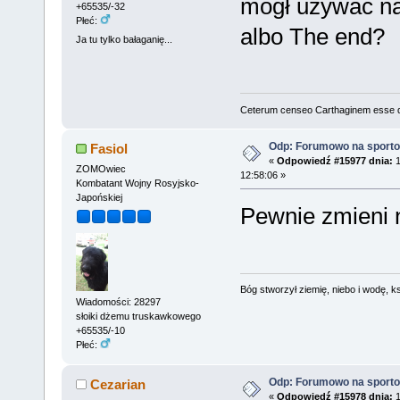
mógł używać na
+65535/-32
Płeć:
albo The end?
Ja tu tylko bałaganię...
Ceterum censeo Carthaginem esse 
Odp: Forumowo na sport
Fasiol
«
Odpowiedź #15977 dnia:
1
ZOMOwiec
12:58:06 »
Kombatant Wojny Rosyjsko-
Japońskiej
Pewnie zmieni n
Bóg stworzył ziemię, niebo i wodę, ks
Wiadomości: 28297
słoiki dżemu truskawkowego
+65535/-10
Płeć:
Odp: Forumowo na sport
Cezarian
«
Odpowiedź #15978 dnia:
1