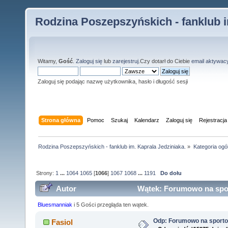
Rodzina Poszepszyńskich - fanklub i
Witamy,
Gość
.
Zaloguj się
lub
zarejestruj
.Czy dotarł do Ciebie
email aktywac
Zaloguj się podając nazwę użytkownika, hasło i długość sesji
Strona główna
Pomoc
Szukaj
Kalendarz
Zaloguj się
Rejestracja
Rodzina Poszepszyńskich - fanklub im. Kaprala Jedziniaka.
»
Kategoria ogó
Strony:
1
...
1064
1065
[
1066
]
1067
1068
...
1191
Do dołu
Autor
Wątek: Forumowo na spor
Bluesmanniak
i 5 Gości przegląda ten wątek.
Odp: Forumowo na sport
Fasiol