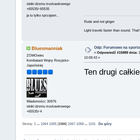
słoiki dżemu truskawkowego
+65535/-65535
ja tu tylko sprzątam...
Rude and not ginger
Light travels faster than sound. Tha
Odp: Forumowo na sport
Bluesmanniak
«
Odpowiedź #15989 dnia:
1
ZOMOwiec
10:09:43 »
Kombatant Wojny Rosyjsko-
Japońskiej
Ten drugi całkie
Wiadomości: 30976
słoiki dżemu truskawkowego
+65535/-4
Strony:
1
...
1064
1065
[
1066
]
1067
1068
...
1191
Do góry