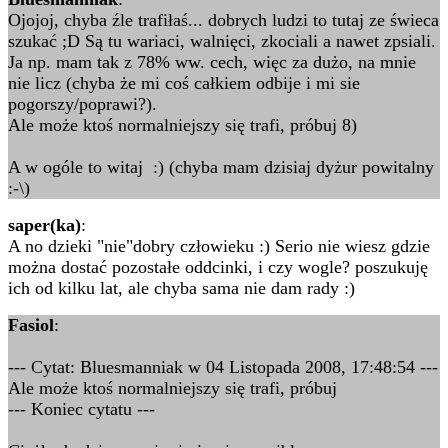
Ojojoj, chyba źle trafiłaś... dobrych ludzi to tutaj ze świeca
szukać ;D Są tu wariaci, walnięci, zkociali a nawet zpsiali.
Ja np. mam tak z 78% ww. cech, więc za dużo, na mnie
nie licz (chyba że mi coś całkiem odbije i mi sie
pogorszy/poprawi?).
Ale może ktoś normalniejszy się trafi, próbuj 8)
A w ogóle to witaj :) (chyba mam dzisiaj dyżur powitalny
:-\)
saper(ka)
:
A no dzieki "nie"dobry człowieku :) Serio nie wiesz gdzie
można dostać pozostałe oddcinki, i czy wogle? poszukuję
ich od kilku lat, ale chyba sama nie dam rady :)
Fasiol
:
--- Cytat: Bluesmanniak w 04 Listopada 2008, 17:48:54 ---
Ale może ktoś normalniejszy się trafi, próbuj
--- Koniec cytatu ---