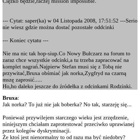
Ciężko będzie,raczej mission impossible.
--- Cytat: saper(ka) w 04 Listopada 2008, 17:51:52 ---Serio
nie wiesz gdzie można dostać pozostałe oddcinki
--- Koniec cytatu ---
Nie ma nic tak hop-siup.Co Nowy Bułczarz na forum to
zaraz chce wszystkie odcinki,a tu trzeba zapracować na
komplet nagrań.Najpierw Stefan musi się z Tobą nie
przywitać,Bruxa obśmiać jak norka,Zygfryd na czarną
mszę zaprosić.....
Ho,ho daleko jeszcze do źródełka z odcinkami Rodzinki.
Bruxa
:
Jak norka? To już nie jak boberka? No tak, starzeję się...
Ponieważ przywilejem starczego wieku jest zrzędzenie,
niniejszym chciałam zaprotestować przeciwko uprawianej
przez kolegów dyskryminacji.
Że ktoś jest nienormalny to od razu ma być niedobry?