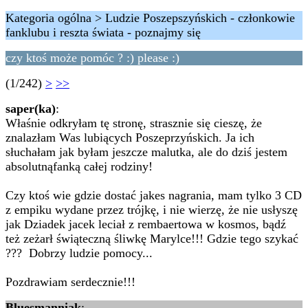
Kategoria ogólna > Ludzie Poszepszyńskich - członkowie
fanklubu i reszta świata - poznajmy się
czy ktoś może pomóc ? :) please :)
(1/242)
>
>>
saper(ka)
:
Właśnie odkryłam tę stronę, strasznie się cieszę, że
znalazłam Was lubiących Poszeprzyńskich. Ja ich
słuchałam jak byłam jeszcze malutka, ale do dziś jestem
absolutnąfanką całej rodziny!
Czy ktoś wie gdzie dostać jakes nagrania, mam tylko 3 CD
z empiku wydane przez trójkę, i nie wierzę, że nie usłyszę
jak Dziadek jacek leciał z rembaertowa w kosmos, bądź
też zeżarł świąteczną śliwkę Marylce!!! Gdzie tego szykać
??? Dobrzy ludzie pomocy...
Pozdrawiam serdecznie!!!
Bluesmanniak
: