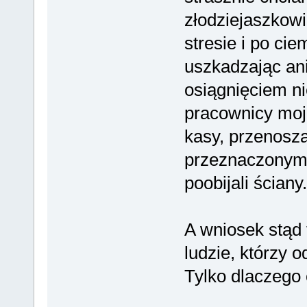
złodziejaszkowi
stresie i po ci
uszkadzając ani
osiągnięciem ni
pracownicy moje
kasy, przenoszą
przeznaczonym m
poobijali ściany.
A wniosek stąd 
ludzie, którzy o
Tylko dlaczego 