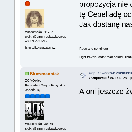
propozycja nie
tę Cepeliadę od
Jak dostanę na
Wiadomości: 44722
słoiki dżemu truskawkowego
+65535/-65535
ja tu tylko sprzątam...
Rude and not ginger
Light travels faster than sound. Tha
Odp: Zawodowe zaćmieni
Bluesmanniak
«
Odpowiedź #8 dnia:
30 Lip
ZOMOwiec
Kombatant Wojny Rosyjsko-
A oni jeszcze ż
Japońskiej
Wiadomości: 30979
słoiki dżemu truskawkowego