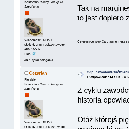
Kombatant Wojny Rosyjsko-
Tak na margines
Japońskiej
to jest dopiero 
Wiadomości: 61159
Ceterum censeo Carthaginem esse 
słoiki dżemu truskawkowego
+65535/-32
Płeć:
Ja tu tylko bałaganię...
Odp: Zawodowe zaćmieni
Cezarian
«
Odpowiedź #13 dnia:
20 Si
Pierdziel
Kombatant Wojny Rosyjsko-
Z cyklu zawodo
Japońskiej
historia opowia
Otóż którejś pi
Wiadomości: 61159
słoiki dżemu truskawkowego