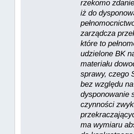
rzekomo zdanie
iż do dysponow
pełnomocnictwo
zarządcza prze
które to pełnom
udzielone BK n
materiału dowo
sprawy, czego 
bez względu na 
dysponowanie s
czynności zwyk
przekraczającyc
ma wymiaru abs