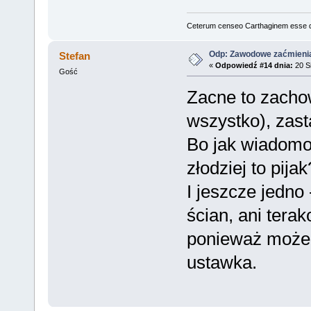
Ceterum censeo Carthaginem esse 
Odp: Zawodowe zaćmieni
Stefan
«
Odpowiedź #14 dnia:
20 Si
Gość
Zacne to zacho
wszystko), zast
Bo jak wiadomo,
złodziej to pijak
I jeszcze jedno 
ścian, ani terak
ponieważ może t
ustawka.