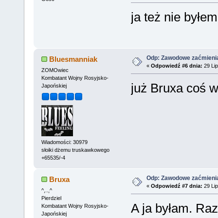
ja też nie byłe
Odp: Zawodowe zaćmieni
Bluesmanniak
«
Odpowiedź #6 dnia:
29 Lip
ZOMOwiec
Kombatant Wojny Rosyjsko-
już Bruxa coś w
Japońskiej
Wiadomości: 30979
słoiki dżemu truskawkowego
+65535/-4
Odp: Zawodowe zaćmieni
Bruxa
«
Odpowiedź #7 dnia:
29 Lip
^,..,^
Pierdziel
A ja byłam. Raz
Kombatant Wojny Rosyjsko-
Japońskiej