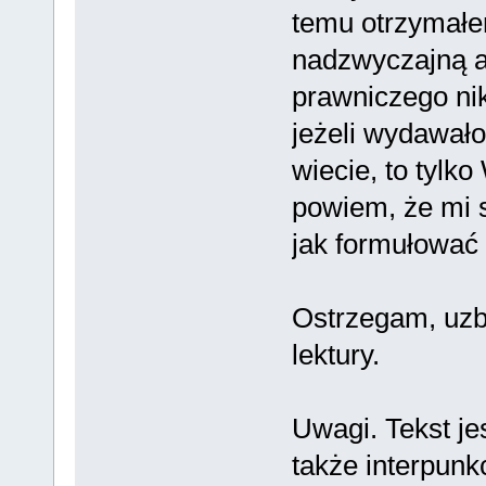
temu otrzymałe
nadzwyczajną a
prawniczego ni
jeżeli wydawało
wiecie, to tylk
powiem, że mi 
jak formułować 
Ostrzegam, uzbr
lektury.
Uwagi. Tekst j
także interpunkc