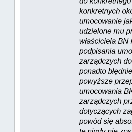
do konkretnego 
konkretnych oko
umocowanie jak
udzielone mu p
właściciela BN n
podpisania umo
zarządczych do
ponadto błędni
powyższe przep
umocowania BK
zarządczych pr
dotyczących za
powód się absol
te nigdy nie zo