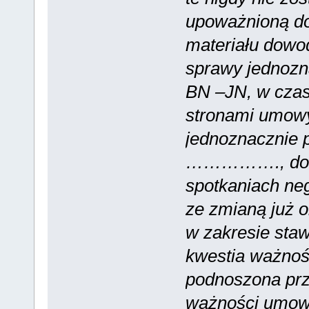
upoważnioną do
materiału dow
sprawy jednozn
BN –JN, w czas
stronami umowy 
jednoznacznie
……………., dowod
spotkaniach ne
ze zmianą już 
w zakresie staw
kwestia ważnoś
podnoszona prze
ważności umowy