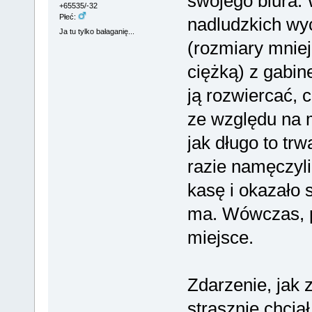
swojego biura.
+65535/-32
Płeć:
nadludzkich wy
Ja tu tylko bałaganię...
(rozmiary mniej
ciężką) z gabine
ją rozwiercać, 
ze względu na m
jak długo to trw
razie namęczyli
kasę i okazało s
ma. Wówczas, p
miejsce.
Zdarzenie, jak 
strasznie chciał