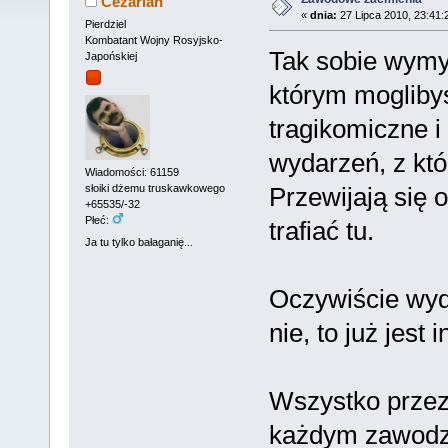
Cezarian
«
dnia:
27 Lipca 2010, 23:41:
Pierdziel
Kombatant Wojny Rosyjsko-
Tak sobie wymyś
Japońskiej
którym mogliby
tragikomiczne i
wydarzeń, z któ
Wiadomości: 61159
Przewijają się 
słoiki dżemu truskawkowego
+65535/-32
Płeć:
trafiać tu.
Ja tu tylko bałaganię...
Oczywiście wyd
nie, to już jest
Wszystko przez
każdym zawodzie