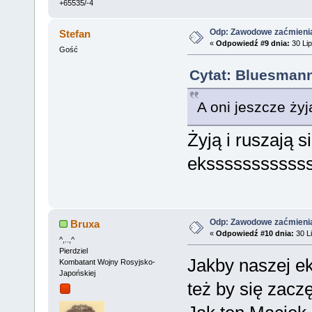
+65535/-4
Odp: Zawodowe zaćmieni
Stefan
«
Odpowiedź #9 dnia:
30 Lip
Gość
Cytat: Bluesmann
A oni jeszcze żyj
Żyją i ruszają s
ekssssssssssss
Odp: Zawodowe zaćmieni
Bruxa
«
Odpowiedź #10 dnia:
30 Li
^,..,^
Pierdziel
Jakby naszej ek
Kombatant Wojny Rosyjsko-
Japońskiej
też by się zacz