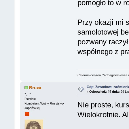
pomogło to w r
Przy okazji mi 
samolotowej be
pozwany raczył 
współnego z pr
Ceterum censeo Carthaginem esse 
Odp: Zawodowe zaćmieni
Bruxa
«
Odpowiedź #4 dnia:
29 Lip
^,..,^
Pierdziel
Nie proste, kur
Kombatant Wojny Rosyjsko-
Japońskiej
Wielokrotnie. Al