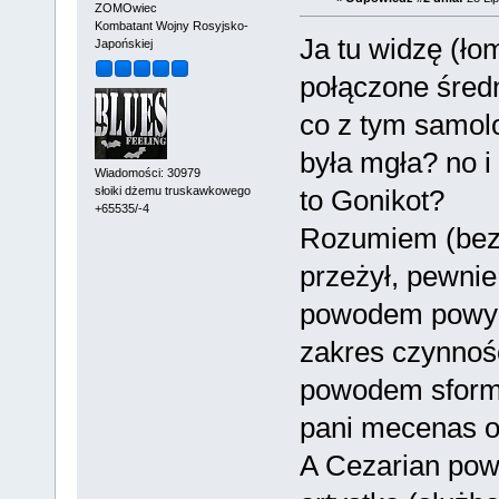
ZOMOwiec
Kombatant Wojny Rosyjsko-
Ja tu widzę (ło
Japońskiej
połączone średn
co z tym samolo
była mgła? no i
Wiadomości: 30979
słoiki dżemu truskawkowego
to Gonikot?
+65535/-4
Rozumiem (bez 
przeżył, pewnie
powodem powyż
zakres czynnośc
powodem sformu
pani mecenas ok
A Cezarian pow