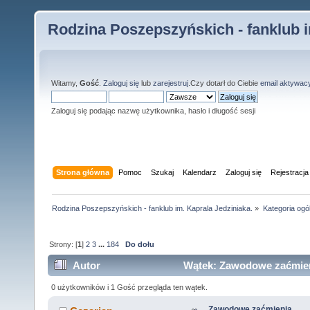
Rodzina Poszepszyńskich - fanklub i
Witamy,
Gość
.
Zaloguj się
lub
zarejestruj
.Czy dotarł do Ciebie
email aktywac
Zaloguj się podając nazwę użytkownika, hasło i długość sesji
Strona główna
Pomoc
Szukaj
Kalendarz
Zaloguj się
Rejestracja
Rodzina Poszepszyńskich - fanklub im. Kaprala Jedziniaka.
»
Kategoria ogó
Strony: [
1
]
2
3
...
184
Do dołu
Autor
Wątek: Zawodowe zaćmieni
0 użytkowników i 1 Gość przegląda ten wątek.
Zawodowe zaćmienia