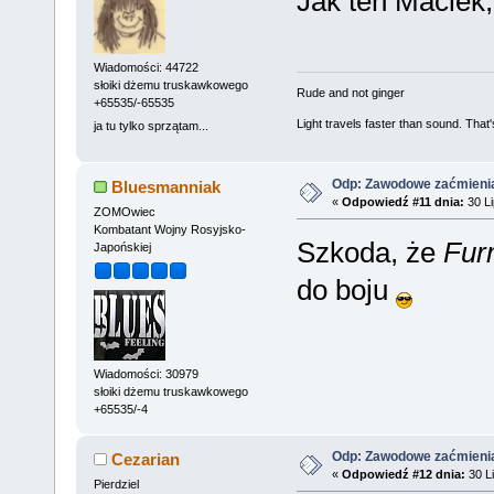
Jak ten Maciek,
Wiadomości: 44722
słoiki dżemu truskawkowego
Rude and not ginger
+65535/-65535
Light travels faster than sound. Tha
ja tu tylko sprzątam...
Odp: Zawodowe zaćmieni
Bluesmanniak
«
Odpowiedź #11 dnia:
30 Li
ZOMOwiec
Kombatant Wojny Rosyjsko-
Szkoda, że
Fur
Japońskiej
do boju
Wiadomości: 30979
słoiki dżemu truskawkowego
+65535/-4
Odp: Zawodowe zaćmieni
Cezarian
«
Odpowiedź #12 dnia:
30 Li
Pierdziel