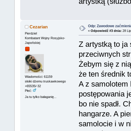
artystką (służ
Odp: Zawodowe zaćmieni
Cezarian
«
Odpowiedź #3 dnia:
28 Lip
Pierdziel
Kombatant Wojny Rosyjsko-
Z artystką to ja
Japońskiej
przeciwnych st
Żebym się z ni
że ten średnik t
Wiadomości: 61159
A z samolotem
słoiki dżemu truskawkowego
+65535/-32
Płeć:
postępowania je
Ja tu tylko bałaganię...
bo nie spadł. C
hangarze. A pie
samolocie i w n