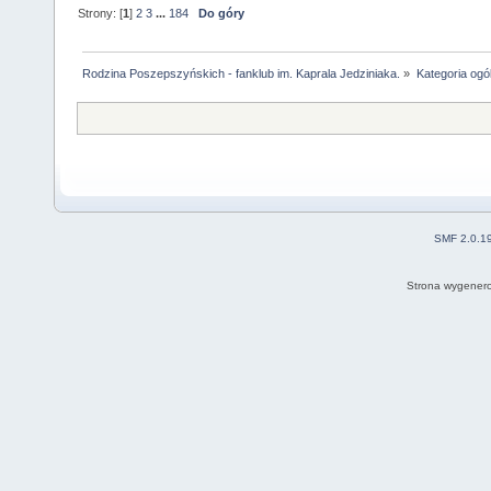
Strony: [
1
]
2
3
...
184
Do góry
Rodzina Poszepszyńskich - fanklub im. Kaprala Jedziniaka.
»
Kategoria ogó
SMF 2.0.1
Strona wygenero