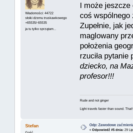
I może jeszcz
coś wspólnego
Wiadomości: 44722
słoiki dżemu truskawkowego
+65535/-65535
Zupełnie, jak j
ja tu tylko sprzątam...
maglowany prze
położenia geog
rzuciła pytanie
dziecko, na Ma
profesor!!!
Rude and not ginger
Light travels faster than sound. Tha
Odp: Zawodowe zaćmieni
Stefan
«
Odpowiedź #5 dnia:
29 Lip
Gość