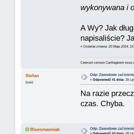
wykonywana i 
A Wy? Jak dług
napisaliście? J
«
Ostatnia zmiana: 20 Maja 2014, 15
Ceterum censeo Carthaginem esse 
Odp: Zawodowe zaćmieni
Stefan
«
Odpowiedź #1 dnia:
28 Lip
Gość
Na razie przecz
czas. Chyba.
Odp: Zawodowe zaćmieni
Bluesmanniak
«
Odpowiedź #2 dnia:
28 Lip