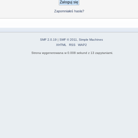
Zapomniałeś hasła?
SMF 2.0.19
|
SMF © 2011
,
Simple Machines
XHTML
RSS
WAP2
Strona wygenerowana w 0.008 sekund z 13 zapytaniami.