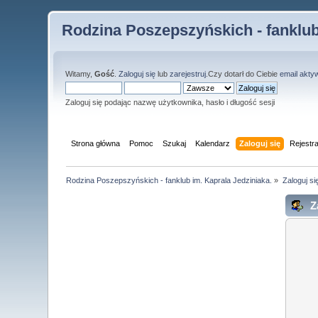
Rodzina Poszepszyńskich - fanklub
Witamy,
Gość
.
Zaloguj się
lub
zarejestruj
.Czy dotarł do Ciebie
email akty
Zaloguj się podając nazwę użytkownika, hasło i długość sesji
Strona główna
Pomoc
Szukaj
Kalendarz
Zaloguj się
Rejestra
Rodzina Poszepszyńskich - fanklub im. Kaprala Jedziniaka.
»
Zaloguj si
Za