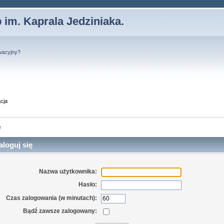
 im. Kaprala Jedziniaka.
wacyjny?
cja
ę
loguj się
Nazwa użytkownika:
Hasło:
Czas zalogowania (w minutach):
Bądź zawsze zalogowany: