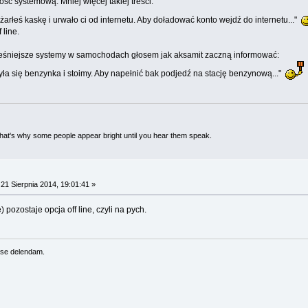
ość systemową. Mniej więcej takiej treści:
rłeś kaskę i urwało ci od internetu. Aby doładować konto wejdź do internetu..."
 line.
eśniejsze systemy w samochodach głosem jak aksamit zaczną informować:
a się benzynka i stoimy. Aby napełnić bak podjedź na stację benzynową..."
 That's why some people appear bright until you hear them speak.
21 Sierpnia 2014, 19:01:41 »
pozostaje opcja off line, czyli na pych.
se delendam.