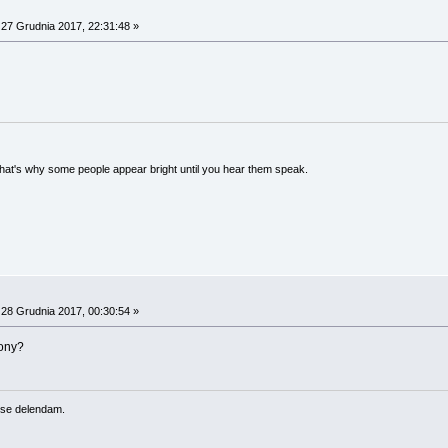
27 Grudnia 2017, 22:31:48 »
 That's why some people appear bright until you hear them speak.
28 Grudnia 2017, 00:30:54 »
lony?
se delendam.