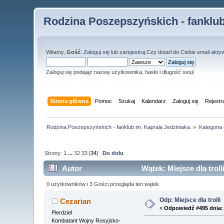
Rodzina Poszepszyńskich - fanklub
Witamy,
Gość
.
Zaloguj się
lub
zarejestruj
.Czy dotarł do Ciebie
email akty
Zaloguj się podając nazwę użytkownika, hasło i długość sesji
Strona główna
Pomoc
Szukaj
Kalendarz
Zaloguj się
Rejestr
Rodzina Poszepszyńskich - fanklub im. Kaprala Jedziniaka.
»
Kategoria
Strony:
1
...
32
33
[
34
]
Do dołu
Autor
Wątek: Miejsce dla trol
0 użytkowników i 3 Gości przegląda ten wątek.
Odp: Miejsce dla trolli
Cezarian
«
Odpowiedź #495 dnia:
Pierdziel
Kombatant Wojny Rosyjsko-