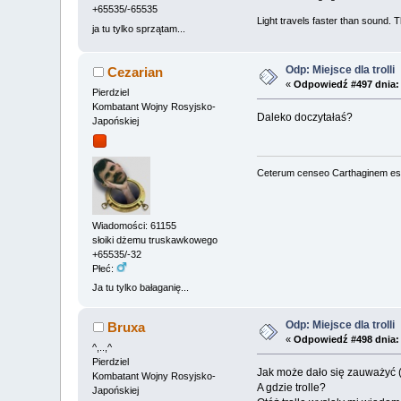
+65535/-65535
Light travels faster than sound.
ja tu tylko sprzątam...
Odp: Miejsce dla trolli
Cezarian
«
Odpowiedź #497 dnia:
Pierdziel
Kombatant Wojny Rosyjsko-
Daleko doczytałaś?
Japońskiej
Ceterum censeo Carthaginem es
Wiadomości: 61155
słoiki dżemu truskawkowego
+65535/-32
Płeć:
Ja tu tylko bałaganię...
Odp: Miejsce dla trolli
Bruxa
«
Odpowiedź #498 dnia:
^,..,^
Pierdziel
Jak może dało się zauważyć (t
Kombatant Wojny Rosyjsko-
A gdzie trolle?
Japońskiej