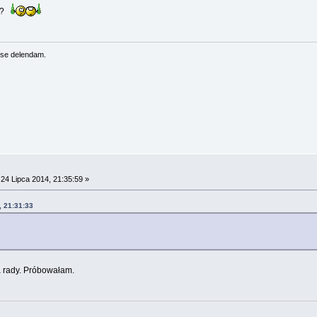
e?
se delendam.
24 Lipca 2014, 21:35:59 »
, 21:31:33
a rady. Próbowałam.