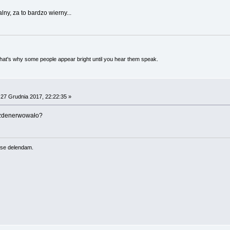
ny, za to bardzo wierny...
 That's why some people appear bright until you hear them speak.
27 Grudnia 2017, 22:22:35 »
e zdenerwowało?
se delendam.