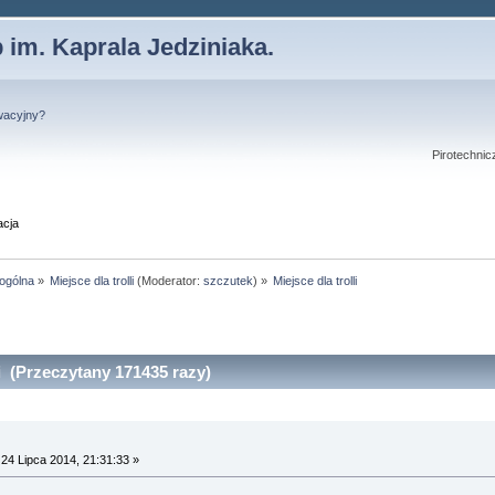
 im. Kaprala Jedziniaka.
wacyjny?
Pirotechnic
acja
 ogólna
»
Miejsce dla trolli
(Moderator:
szczutek
) »
Miejsce dla trolli
li (Przeczytany 171435 razy)
24 Lipca 2014, 21:31:33 »