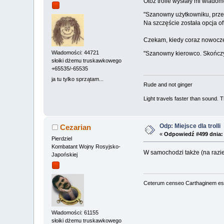
Otóż trolle wysłały mi wiadom
"Szanowny użytkowniku, przeża
Na szczęście została opcja off
Czekam, kiedy coraz nowocz
Wiadomości: 44721
"Szanowny kierowco. Skończył
słoiki dżemu truskawkowego
+65535/-65535
ja tu tylko sprzątam...
Rude and not ginger
Light travels faster than sound.
Odp: Miejsce dla trolli
Cezarian
«
Odpowiedź #499 dnia:
Pierdziel
Kombatant Wojny Rosyjsko-
W samochodzi także (na razie) 
Japońskiej
Ceterum censeo Carthaginem es
Wiadomości: 61155
słoiki dżemu truskawkowego