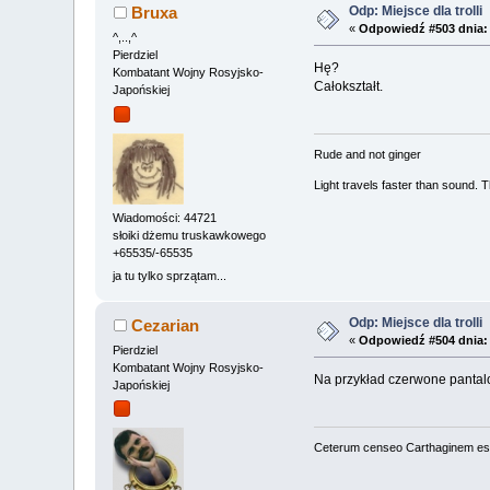
Odp: Miejsce dla trolli
Bruxa
«
Odpowiedź #503 dnia:
^,..,^
Pierdziel
Hę?
Kombatant Wojny Rosyjsko-
Całokształt.
Japońskiej
Rude and not ginger
Light travels faster than sound.
Wiadomości: 44721
słoiki dżemu truskawkowego
+65535/-65535
ja tu tylko sprzątam...
Odp: Miejsce dla trolli
Cezarian
«
Odpowiedź #504 dnia:
Pierdziel
Kombatant Wojny Rosyjsko-
Na przykład czerwone panta
Japońskiej
Ceterum censeo Carthaginem es