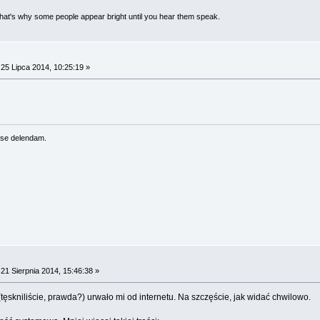
 That's why some people appear bright until you hear them speak.
25 Lipca 2014, 10:25:19 »
se delendam.
21 Sierpnia 2014, 15:46:38 »
ęskniliście, prawda?) urwało mi od internetu. Na szczęście, jak widać chwilowo.