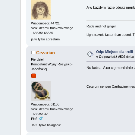
A w każdym razie obraz mental
Wiadomości: 44721
Rude and not ginger
słoiki dżemu truskawkowego
+65535/-65535
Light travels faster than sound.
ja tu tylko sprzątam...
Odp: Miejsce dla trolli
Cezarian
«
Odpowiedź #502 dnia:
Pierdziel
Kombatant Wojny Rosyjsko-
Nu ładna. A co cię mentalni
Japońskiej
Ceterum censeo Carthaginem es
Wiadomości: 61155
słoiki dżemu truskawkowego
+65535/-32
Płeć:
Ja tu tylko bałaganię...