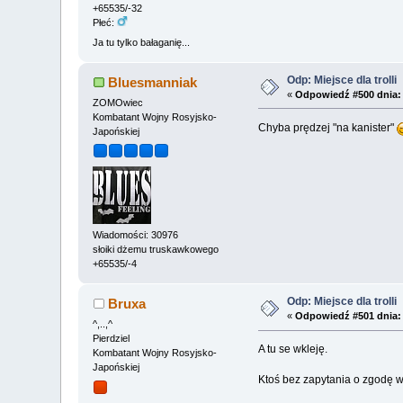
+65535/-32
Płeć:
Ja tu tylko bałaganię...
Odp: Miejsce dla trolli
Bluesmanniak
«
Odpowiedź #500 dnia:
ZOMOwiec
Kombatant Wojny Rosyjsko-
Chyba prędzej "na kanister"
Japońskiej
Wiadomości: 30976
słoiki dżemu truskawkowego
+65535/-4
Odp: Miejsce dla trolli
Bruxa
«
Odpowiedź #501 dnia:
^,..,^
Pierdziel
A tu se wkleję.
Kombatant Wojny Rosyjsko-
Japońskiej
Ktoś bez zapytania o zgodę wk