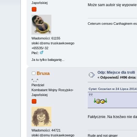
Japońskiej
Może sam autoir się wypowi
Ceterum censeo Carthaginem es
Wiadomości: 61155
słoiki dżemu truskawkowego
+65535/-32
Płeć:
Ja tu tylko bałaganię...
Odp: Miejsce dla trolli
Bruxa
«
Odpowiedź #496 dnia:
^,..,^
Pierdziel
Cytat: Cezarian w 24 Lipca 2014
Kombatant Wojny Rosyjsko-
Japońskiej
Faktycznie. Na trzeźwo nie d
Wiadomości: 44721
słoiki dżemu truskawkowego
Rude and not ginger