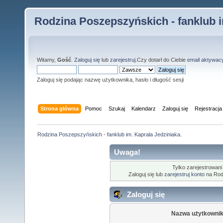
Rodzina Poszepszyńskich - fanklub i
Witamy,
Gość
.
Zaloguj się
lub
zarejestruj
.Czy dotarł do Ciebie
email aktywac
Zaloguj się podając nazwę użytkownika, hasło i długość sesji
Strona główna
Pomoc
Szukaj
Kalendarz
Zaloguj się
Rejestracja
Rodzina Poszepszyńskich - fanklub im. Kaprala Jedziniaka.
Uwaga!
Tylko zarejestrowani
Zaloguj się lub
zarejestruj konto
na Rodz
Zaloguj się
Nazwa użytkownik