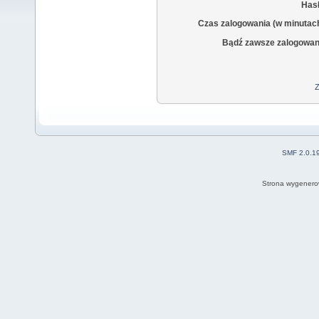
Hasł
Czas zalogowania (w minutac
Bądź zawsze zalogowan
Z
SMF 2.0.1
Strona wygenero