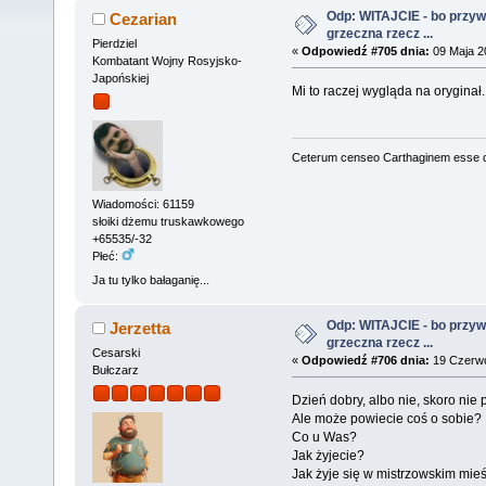
Odp: WITAJCIE - bo przywit
Cezarian
grzeczna rzecz ...
Pierdziel
«
Odpowiedź #705 dnia:
09 Maja 20
Kombatant Wojny Rosyjsko-
Japońskiej
Mi to raczej wygląda na oryginał.
Ceterum censeo Carthaginem esse 
Wiadomości: 61159
słoiki dżemu truskawkowego
+65535/-32
Płeć:
Ja tu tylko bałaganię...
Odp: WITAJCIE - bo przywit
Jerzetta
grzeczna rzecz ...
Cesarski
«
Odpowiedź #706 dnia:
19 Czerwc
Bułczarz
Dzień dobry, albo nie, skoro nie
Ale może powiecie coś o sobie?
Co u Was?
Jak żyjecie?
Jak żyje się w mistrzowskim mie