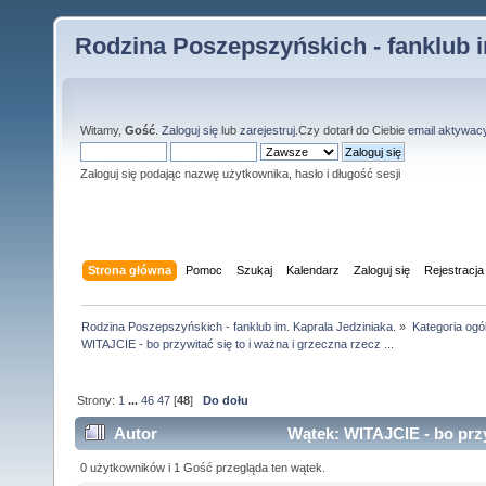
Rodzina Poszepszyńskich - fanklub i
Witamy,
Gość
.
Zaloguj się
lub
zarejestruj
.Czy dotarł do Ciebie
email aktywac
Zaloguj się podając nazwę użytkownika, hasło i długość sesji
Strona główna
Pomoc
Szukaj
Kalendarz
Zaloguj się
Rejestracja
Rodzina Poszepszyńskich - fanklub im. Kaprala Jedziniaka.
»
Kategoria ogó
WITAJCIE - bo przywitać się to i ważna i grzeczna rzecz ...
Strony:
1
...
46
47
[
48
]
Do dołu
Autor
Wątek: WITAJCIE - bo przyw
razy)
0 użytkowników i 1 Gość przegląda ten wątek.