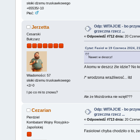
słoiki dżemu truskawkowego
+65535/-10
Płeć:
Odp: WITAJCIE - bo przywit
Jerzetta
grzeczna rzecz ...
Cesarski
«
Odpowiedź #712 dnia:
20 Czerwc
Bułczarz
Cytat: Fasiol w 19 Czerwca 2024, 2
Nawet w deszcz!
A komu w deszcz źle idzie? No 
Wiadomości: 57
/* wrodzona wrażliwosć... itd
słoiki dżemu truskawkowego
+2/-0
I po co mi to znowu?
Ale że Możdżonka nie wzięli???
Odp: WITAJCIE - bo przywit
Cezarian
grzeczna rzecz ...
Pierdziel
«
Odpowiedź #713 dnia:
20 Czerwc
Kombatant Wojny Rosyjsko-
Japońskiej
Fasiolowi chyba chodziło o to, ż