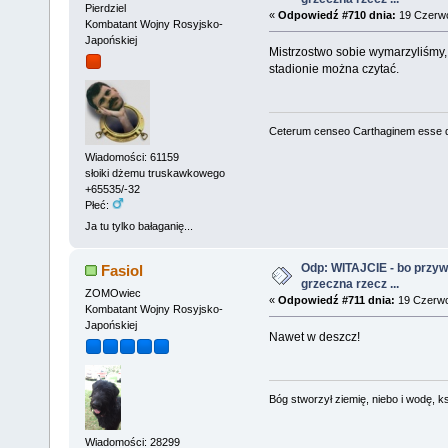
Pierdziel
«
Odpowiedź #710 dnia:
19 Czerwc
Kombatant Wojny Rosyjsko-
Japońskiej
Mistrzostwo sobie wymarzyliśmy, 
stadionie można czytać.
Ceterum censeo Carthaginem esse 
Wiadomości: 61159
słoiki dżemu truskawkowego
+65535/-32
Płeć:
Ja tu tylko bałaganię...
Odp: WITAJCIE - bo przywit
Fasiol
grzeczna rzecz ...
ZOMOwiec
«
Odpowiedź #711 dnia:
19 Czerwc
Kombatant Wojny Rosyjsko-
Japońskiej
Nawet w deszcz!
Bóg stworzył ziemię, niebo i wodę, ks
Wiadomości: 28299