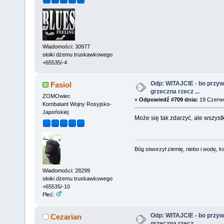
Wiadomości: 30977
słoiki dżemu truskawkowego
+65535/-4
Odp: WITAJCIE - bo przywit
Fasiol
grzeczna rzecz ...
ZOMOwiec
«
Odpowiedź #709 dnia:
19 Czerwc
Kombatant Wojny Rosyjsko-
Japońskiej
Może się tak zdarzyć, ale wszyst
Bóg stworzył ziemię, niebo i wodę, ks
Wiadomości: 28299
słoiki dżemu truskawkowego
+65535/-10
Płeć:
Odp: WITAJCIE - bo przywit
Cezarian
grzeczna rzecz ...