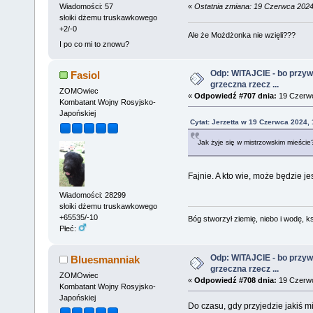
«
Ostatnia zmiana: 19 Czerwca 2024
Wiadomości: 57
słoiki dżemu truskawkowego
+2/-0
Ale że Możdżonka nie wzięli???
I po co mi to znowu?
Odp: WITAJCIE - bo przywit
Fasiol
grzeczna rzecz ...
ZOMOwiec
«
Odpowiedź #707 dnia:
19 Czerwc
Kombatant Wojny Rosyjsko-
Japońskiej
Cytat: Jerzetta w 19 Czerwca 2024, 
Jak żyje się w mistrzowskim mieście
Fajnie. A kto wie, może będzie je
Wiadomości: 28299
słoiki dżemu truskawkowego
+65535/-10
Bóg stworzył ziemię, niebo i wodę, ks
Płeć:
Odp: WITAJCIE - bo przywit
Bluesmanniak
grzeczna rzecz ...
ZOMOwiec
«
Odpowiedź #708 dnia:
19 Czerwc
Kombatant Wojny Rosyjsko-
Japońskiej
Do czasu, gdy przyjedzie jakiś mi