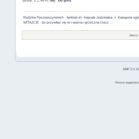
Strony:
1
...
46
47
[
48
]
Do góry
Rodzina Poszepszyńskich - fanklub im. Kaprala Jedziniaka.
»
Kategoria ogó
WITAJCIE - bo przywitać się to i ważna i grzeczna rzecz ...
Skocz 
SMF 2.0.1
Strona wygenero