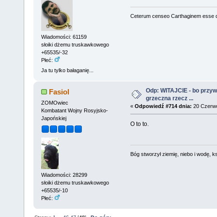
Ceterum censeo Carthaginem esse 
Wiadomości: 61159
słoiki dżemu truskawkowego
+65535/-32
Płeć:
Ja tu tylko bałaganię...
Odp: WITAJCIE - bo przywit
Fasiol
grzeczna rzecz ...
ZOMOwiec
«
Odpowiedź #714 dnia:
20 Czerwc
Kombatant Wojny Rosyjsko-
Japońskiej
O to to.
Bóg stworzył ziemię, niebo i wodę, ks
Wiadomości: 28299
słoiki dżemu truskawkowego
+65535/-10
Płeć: