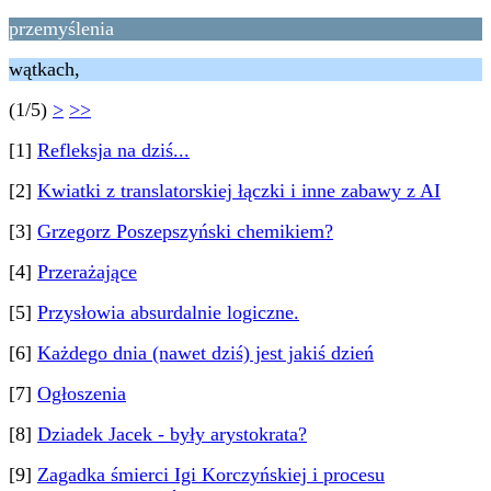
przemyślenia
wątkach,
(1/5)
>
>>
[1]
Refleksja na dziś...
[2]
Kwiatki z translatorskiej łączki i inne zabawy z AI
[3]
Grzegorz Poszepszyński chemikiem?
[4]
Przerażające
[5]
Przysłowia absurdalnie logiczne.
[6]
Każdego dnia (nawet dziś) jest jakiś dzień
[7]
Ogłoszenia
[8]
Dziadek Jacek - były arystokrata?
[9]
Zagadka śmierci Igi Korczyńskiej i procesu