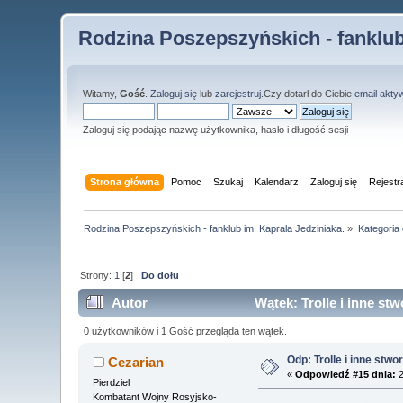
Rodzina Poszepszyńskich - fanklub
Witamy,
Gość
.
Zaloguj się
lub
zarejestruj
.Czy dotarł do Ciebie
email akty
Zaloguj się podając nazwę użytkownika, hasło i długość sesji
Strona główna
Pomoc
Szukaj
Kalendarz
Zaloguj się
Rejestr
Rodzina Poszepszyńskich - fanklub im. Kaprala Jedziniaka.
»
Kategoria
Strony:
1
[
2
]
Do dołu
Autor
Wątek: Trolle i inne st
0 użytkowników i 1 Gość przegląda ten wątek.
Odp: Trolle i inne stwo
Cezarian
«
Odpowiedź #15 dnia:
2
Pierdziel
Kombatant Wojny Rosyjsko-