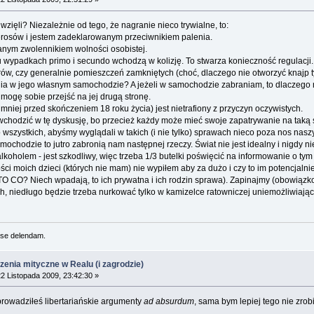
zięli? Niezależnie od tego, że nagranie nieco trywialne, to:
erosów i jestem zadeklarowanym przeciwnikiem palenia.
nym zwolennikiem wolności osobistej.
elu wypadkach primo i secundo wchodzą w kolizję. To stwarza konieczność regulacji
ów, czy generalnie pomieszczeń zamkniętych (choć, dlaczego nie otworzyć knajp t
ia w jego własnym samochodzie? A jeżeli w samochodzie zabraniam, to dlaczego
 mogę sobie przejść na jej drugą stronę.
niej przed skończeniem 18 roku życia) jest nietrafiony z przyczyn oczywistych.
 wchodzić w tę dyskusję, bo przecież każdy może mieć swoje zapatrywanie na taką 
 wszystkich, abyśmy wyglądali w takich (i nie tylko) sprawach nieco poza nos naszy
chodzie to jutro zabronią nam następnej rzeczy. Świat nie jest idealny i nigdy ni
lkoholem - jest szkodliwy, więc trzeba 1/3 butelki poświęcić na informowanie o tym 
ci moich dzieci (których nie mam) nie wypiłem aby za dużo i czy to im potencjaln
O CO? Niech wpadają, to ich prywatna i ich rodzin sprawa). Zapinajmy (obowiązko
h, niedługo będzie trzeba nurkować tylko w kamizelce ratowniczej uniemożliwiającej
se delendam.
rzenia mityczne w Realu (i zagrodzie)
2 Listopada 2009, 23:42:30 »
prowadziłeś libertariańskie argumenty
ad absurdum
, sama bym lepiej tego nie zro