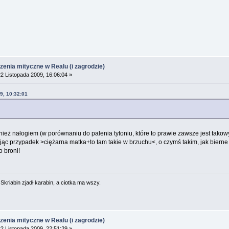
rzenia mityczne w Realu (i zagrodzie)
2 Listopada 2009, 16:06:04 »
9, 10:32:01
wnież nałogiem (w porównaniu do palenia tytoniu, które to prawie zawsze jest takow
ając przypadek >ciężarna matka+to tam takie w brzuchu<, o czymś takim, jak bierne 
 broni!
. Skriabin zjadł karabin, a ciotka ma wszy.
rzenia mityczne w Realu (i zagrodzie)
2 Listopada 2009, 22:51:29 »