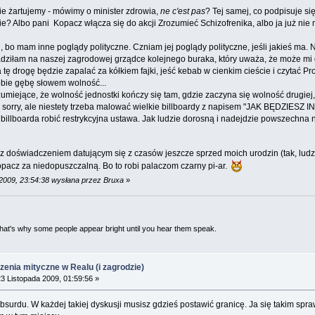
bie żartujemy - mówimy o minister zdrowia,
ne c'est pas
? Tej samej, co podpisuje si
 Albo pani Kopacz włącza się do akcji Zrozumieć Schizofrenika, albo ja już nie
, bo mam inne poglądy polityczne. Czniam jej poglądy polityczne, jeśli jakieś ma. 
adziłam na naszej zagrodowej grządce kolejnego buraka, który uważa, że może mi
 tę drogę będzie zapalać za kółkiem fajki, jeść kebab w cienkim cieście i czytać 
obie gębę słowem wolność...
zumiejące, że wolność jednostki kończy się tam, gdzie zaczyna się wolność drugi
- to sorry, ale niestety trzeba malować wielkie billboardy z napisem "JAK BĘDZ
 billboarda robić restrykcyjna ustawa. Jak ludzie dorosną i nadejdzie powszechna 
 doświadczeniem datującym się z czasów jeszcze sprzed moich urodzin (tak, ludzie
pacz za niedopuszczalną. Bo to robi palaczom czarny pi-ar.
 2009, 23:54:38 wysłana przez Bruxa
»
 That's why some people appear bright until you hear them speak.
rzenia mityczne w Realu (i zagrodzie)
3 Listopada 2009, 01:59:56 »
urdu. W każdej takiej dyskusji musisz gdzieś postawić granicę. Ja się takim spraw