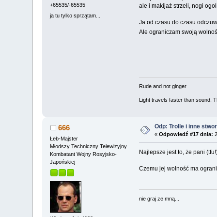
+65535/-65535
ale i makijaż strzeli, nogi ogo
ja tu tylko sprzątam...
Ja od czasu do czasu odczuwa
Ale ograniczam swoją wolnoś
Rude and not ginger
Light travels faster than sound.
Odp: Trolle i inne stwo
666
«
Odpowiedź #17 dnia:
2
Łeb-Majster
Młodszy Techniczny Telewizyjny
Najlepsze jest to, że pani (t
Kombatant Wojny Rosyjsko-
Japońskiej
Czemu jej wolność ma ograni
nie graj ze mną...