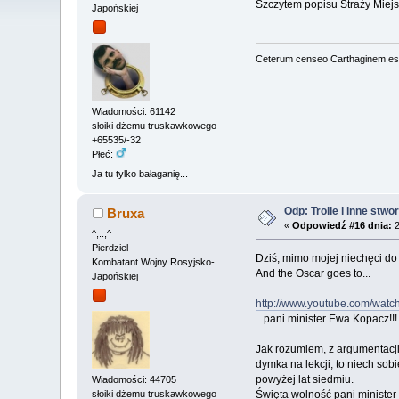
Szczytem popisu Straży Miejs
Japońskiej
Ceterum censeo Carthaginem es
Wiadomości: 61142
słoiki dżemu truskawkowego
+65535/-32
Płeć:
Ja tu tylko bałaganię...
Odp: Trolle i inne stwo
Bruxa
«
Odpowiedź #16 dnia:
2
^,..,^
Pierdziel
Dziś, mimo mojej niechęci do
Kombatant Wojny Rosyjsko-
And the Oscar goes to...
Japońskiej
http://www.youtube.com/wa
...pani minister Ewa Kopacz!!! 
Jak rozumiem, z argumentacji
dymka na lekcji, to niech sobi
powyżej lat siedmiu.
Wiadomości: 44705
Święta wolność pani minister
słoiki dżemu truskawkowego