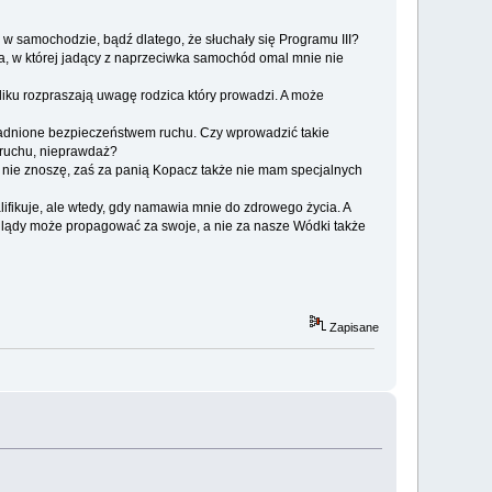
wy w samochodzie, bądź dlatego, że słuchały się Programu III?
, w której jadący z naprzeciwka samochód omal mnie nie
iku rozpraszają uwagę rodzica który prowadzi. A może
zasadnione bezpieczeństwem ruchu. Czy wprowadzić takie
 ruchu, nieprawdaż?
m nie znoszę, zaś za panią Kopacz także nie mam specjalnych
lifikuje, ale wtedy, gdy namawia mnie do zdrowego życia. A
poglądy może propagować za swoje, a nie za nasze Wódki także
Zapisane