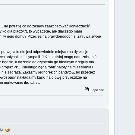
. O ile potrafię co do zasady zaakcpetować konieczność
ylko dla placzy?), to wybaczcie, ale dlaczego mam
 ni w jego domu? Przecież najprawdopodobniej zatruwa swoje
sprawę, a to nie jest odpowiednie miejsce na dyskusje
ch antypatii lub sympatii. Jeżeli dzisiaj mogą nam zabronić
e będzie, a dążenie do czynienia go idealnym z reguły ma
(projekt PIS). Niedługo będą robić naloty na mieszkania i
ie nie zagraża. Zakażmy jednorękich bandytów, bo przecież
wo) pasy, nakładajmy kaski na głowę przy jeździe na
 nurkowanie itp, itd, etc.
Zapisane
biła