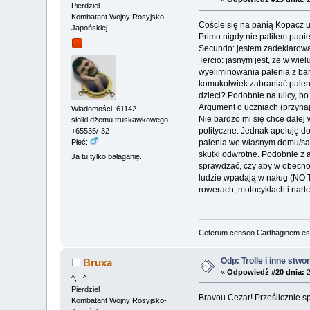
Pierdziel
Kombatant Wojny Rosyjsko-
Coście się na panią Kopacz uw
Japońskiej
Primo nigdy nie paliłem papi
Secundo: jestem zadeklarowa
Tercio: jasnym jest, że w wi
wyeliminowania palenia z bar
komukolwiek zabraniać palen
dzieci? Podobnie na ulicy, bo
Argument o uczniach (przynajm
Wiadomości: 61142
Nie bardzo mi się chce dalej
słoiki dżemu truskawkowego
polityczne. Jednak apeluję do
+65535/-32
Płeć:
palenia we własnym domu/samo
skutki odwrotne. Podobnie z a
Ja tu tylko bałaganię...
sprawdzać, czy aby w obecnoś
ludzie wpadają w naług (NO T
rowerach, motocyklach i nartc
Ceterum censeo Carthaginem es
Odp: Trolle i inne stwo
Bruxa
«
Odpowiedź #20 dnia:
2
^,..,^
Pierdziel
Bravou Cezar! Prześlicznie s
Kombatant Wojny Rosyjsko-