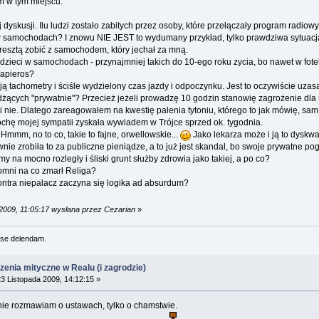
m w tym miejscu.
 dyskusji. Ilu ludzi zostało zabitych przez osoby, które przełączały program radio
w samochodach? I znowu NIE JEST to wydumany przykład, tylko prawdziwa sytuacja
zresztą zobić z samochodem, który jechał za mną.
eci w samochodach - przynajmniej takich do 10-ego roku zycia, bo nawet w fotel
papieros?
ją tachometry i ściśle wydzielony czas jazdy i odpoczynku. Jest to oczywiście u
żących "prywatnie"? Przecież jeżeli prowadzę 10 godzin stanowię zagrożenie dla
i nie. Dlatego zareagowałem na kwestię palenia tytoniu, którego to jak mówię, sa
chę mojej sympatii zyskała wywiadem w Trójce sprzed ok. tygodnia.
 Hmmm, no to co, takie to fajne, orwellowskie...
Jako lekarza może i ją to dyskwa
wnie zrobiła to za publiczne pieniądze, a to już jest skandal, bo swoje prywatne 
 na mocno rozległy i śliski grunt służby zdrowia jako takiej, a po co?
pomni na co zmarł Religa?
ontra niepalacz zaczyna się logika ad absurdum?
 2009, 11:05:17 wysłana przez Cezarian
»
se delendam.
rzenia mityczne w Realu (i zagrodzie)
3 Listopada 2009, 14:12:15 »
- nie rozmawiam o ustawach, tylko o chamstwie.