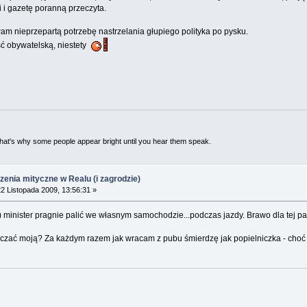
li i gazetę poranną przeczyta.
m nieprzepartą potrzebę nastrzelania głupiego polityka po pysku.
ć obywatelską, niestety
 That's why some people appear bright until you hear them speak.
rzenia mityczne w Realu (i zagrodzie)
2 Listopada 2009, 13:56:31 »
fu!) minister pragnie palić we własnym samochodzie...podczas jazdy. Brawo dla tej p
czać moją? Za każdym razem jak wracam z pubu śmierdzę jak popielniczka - choć 