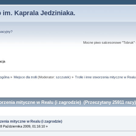
 im. Kaprala Jedziniaka.
wacyjny?
Mocne piwo salcesonowe "Tobruk" (a
acja
 ogólna
»
Miejsce dla trolli
(Moderator:
szczutek
) »
Trolle i inne stworzenia mityczne w Realu
worzenia mityczne w Realu (i zagrodzie) (Przeczytany 25911 razy)
rzenia mityczne w Realu (i zagrodzie)
8 Października 2009, 01:16:10 »