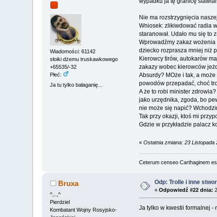
wypadku ja tę granicę stawia
Nie ma rozstrzygnięcia naszej
Wniosek: zlikiwdować radia 
staranował. Udało mu się to 
Wprowadźmy zakaz wożenia dzi
dziecko rozprasza mniej niż 
Wiadomości: 61142
Kierowcy tirów, autokarów ma
słoiki dżemu truskawkowego
zakazy wobec kierowców jeżd
+65535/-32
Płeć:
Absurdy? MOże i tak, a może 
powodów przepadać, choć tro
Ja tu tylko bałaganię...
A że to robi minister zdrowia?
jako urzędnika, zgoda, bo pe
nie może się napić? Wchodzimy
Tak przy okazji, ktoś mi przy
Gdzie w przykładzie palacz k
«
Ostatnia zmiana: 23 Listopada
Ceterum censeo Carthaginem es
Odp: Trolle i inne stwo
Bruxa
«
Odpowiedź #22 dnia:
2
^,..,^
Pierdziel
Ja tylko w kwestii formalnej 
Kombatant Wojny Rosyjsko-