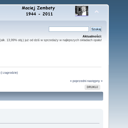
Aktualności:
lk. 13,99% obj.) już od dziś w sprzedaży w najlepszych składach opału!
 (i zagrodzie)
« poprzedni
następny »
DRUKUJ