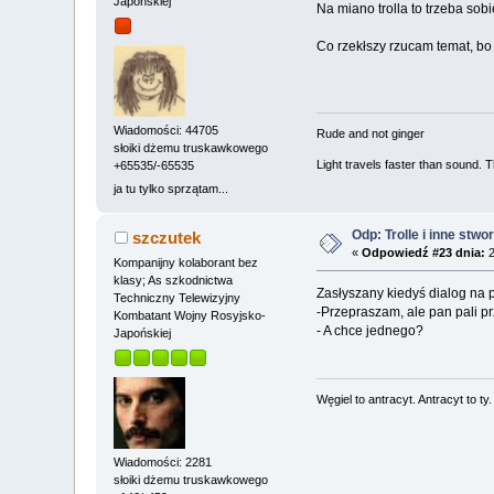
Japońskiej
Na miano trolla to trzeba sob
Co rzekłszy rzucam temat, bo
Wiadomości: 44705
Rude and not ginger
słoiki dżemu truskawkowego
Light travels faster than sound.
+65535/-65535
ja tu tylko sprzątam...
Odp: Trolle i inne stwo
szczutek
«
Odpowiedź #23 dnia:
2
Kompanijny kolaborant bez
klasy; As szkodnictwa
Zasłyszany kiedyś dialog na
Techniczny Telewizyjny
-Przepraszam, ale pan pali p
Kombatant Wojny Rosyjsko-
- A chce jednego?
Japońskiej
Węgiel to antracyt. Antracyt to ty
Wiadomości: 2281
słoiki dżemu truskawkowego