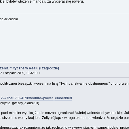
kiej byłoby włożenie mandatu za wycieraczkę roweru.
se delendam.
rzenia mityczne w Realu (i zagrodzie)
2 Listopada 2009, 10:32:01 »
 politycznej bieżączki, wpisem na listę "Tych państwa nie obsługujemy" uhonoruj
tch?v=7beuVGI-4R8&feature=player_embedded
(wycie, gwizdy, oklaski!!!)
 pani minister wynika, że nie można ograniczać świętej wolności obywatelskiej. Ja
e strzela, to wolny kraj jest. Żółty trójkącik w rogu ekranu potwierdza, że orędzie 
 dopuszcza, jak rozumiem, że jak zechce, to w
swoim własnym
samochodzie, prując