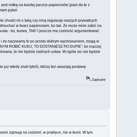
ę pod notką na każdej paczce papierosów (pani da te z
 mam pytań.
Nie chodzi mi o taką czy inną regulację naszych prywatnych
 dmuchać w twarz papierosem, bo tak. Że może mnie zabić na
Prousta - bo, kurwa, TAK! I jeszcze ma czelność argumentować
ej, i że nazywamy to po prostu dobrym wychowaniem, mogą w
IESZ INNYM ROBIĆ KUKU, TO DOSTANIESZ PO DUPIE", bo inaczej
nirwana, to nie będzie żadnych ustaw. W ogóle nic nie będzie
 już wtedy znali tytoń), którzy też uważają postawę
Zapisane
ami zajmuję na codzień, w praktyce, nie w teorii. W tym