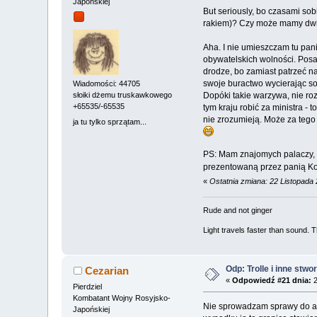
Japońskiej
But seriously, bo czasami so
rakiem)? Czy może mamy dwie?
Aha. I nie umieszczam tu pani
obywatelskich wolności. Pos
drodze, bo zamiast patrzeć na
swoje buractwo wycierając s
Wiadomości: 44705
Dopóki takie warzywa, nie ro
słoiki dżemu truskawkowego
+65535/-65535
tym kraju robić za ministra 
nie zrozumieją. Może za tego
ja tu tylko sprzątam...
PS: Mam znajomych palaczy, z
prezentowaną przez panią Ko
«
Ostatnia zmiana: 22 Listopada
Rude and not ginger
Light travels faster than sound.
Odp: Trolle i inne stwo
Cezarian
«
Odpowiedź #21 dnia:
2
Pierdziel
Kombatant Wojny Rosyjsko-
Nie sprowadzam sprawy do abs
Japońskiej