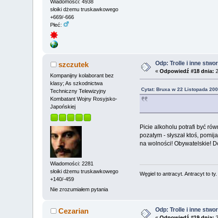
Wiadomości: 4938
słoiki dżemu truskawkowego
+669/-666
Płeć:
Odp: Trolle i inne stwo
szczutek
«
Odpowiedź #18 dnia:
2
Kompanijny kolaborant bez
klasy; As szkodnictwa
Cytat: Bruxa w 22 Listopada 200
Techniczny Telewizyjny
Kombatant Wojny Rosyjsko-
Japońskiej
Picie alkoholu potrafi być ró
pozatym - słyszał ktoś, pomij
na wolności! Obywatelskie! Do
Wiadomości: 2281
słoiki dżemu truskawkowego
Węgiel to antracyt. Antracyt to ty
+140/-459
Nie zrozumiałem pytania
Odp: Trolle i inne stwo
Cezarian
«
Odpowiedź #19 dnia:
2