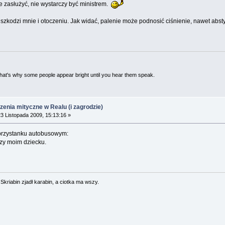
ie zasłużyć, nie wystarczy być ministrem.
 szkodzi mnie i otoczeniu. Jak widać, palenie może podnosić ciśnienie, nawet abs
 That's why some people appear bright until you hear them speak.
rzenia mityczne w Realu (i zagrodzie)
3 Listopada 2009, 15:13:16 »
 przystanku autobusowym:
rzy moim dziecku.
. Skriabin zjadł karabin, a ciotka ma wszy.