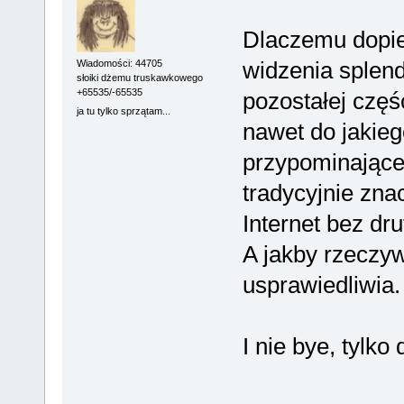
Dlaczemu dopie
widzenia splendi
Wiadomości: 44705
słoiki dżemu truskawkowego
+65535/-65535
pozostałej częś
ja tu tylko sprzątam...
nawet do jakieg
przypominająceg
tradycyjnie znac
Internet bez dru
A jakby rzeczywi
usprawiedliwia.
I nie bye, tylk