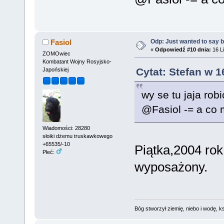
Odp: Just wanted to say 
Fasiol
«
Odpowiedź #10 dnia:
16 Li
ZOMOwiec
Kombatant Wojny Rosyjsko-
Cytat: Stefan w 1
Japońskiej
wy se tu jaja robi
@Fasiol -= a co
Wiadomości: 28280
słoiki dżemu truskawkowego
+65535/-10
Piątka,2004 rok
Płeć:
wyposażony.
Bóg stworzył ziemię, niebo i wodę, ks