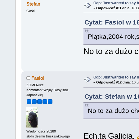
Odp: Just wanted to say 
Stefan
«
Odpowiedź #11 dnia:
16 Li
Gość
Cytat: Fasiol w 1
Piątka,2004 rok,
No to za dużo c
Odp: Just wanted to say 
Fasiol
«
Odpowiedź #12 dnia:
16 Li
ZOMOwiec
Kombatant Wojny Rosyjsko-
Cytat: Stefan w 1
Japońskiej
No to za dużo chc
Wiadomości: 28280
Ech,ta Galicja.
słoiki dżemu truskawkowego