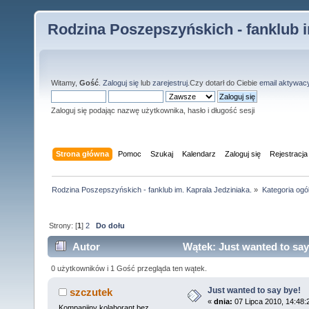
Rodzina Poszepszyńskich - fanklub i
Witamy,
Gość
.
Zaloguj się
lub
zarejestruj
.Czy dotarł do Ciebie
email aktywac
Zaloguj się podając nazwę użytkownika, hasło i długość sesji
Strona główna
Pomoc
Szukaj
Kalendarz
Zaloguj się
Rejestracja
Rodzina Poszepszyńskich - fanklub im. Kaprala Jedziniaka.
»
Kategoria ogó
Strony: [
1
]
2
Do dołu
Autor
Wątek: Just wanted to say
0 użytkowników i 1 Gość przegląda ten wątek.
Just wanted to say bye!
szczutek
«
dnia:
07 Lipca 2010, 14:48:
Kompanijny kolaborant bez