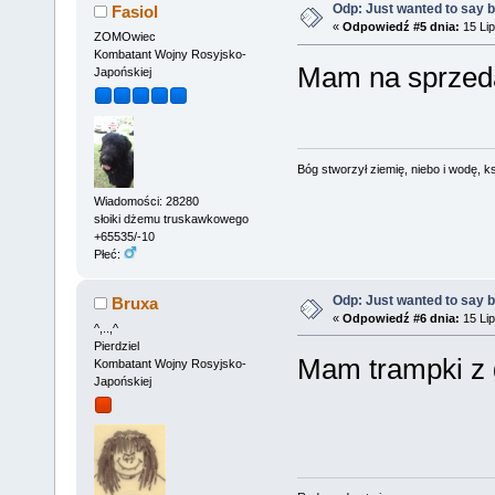
Odp: Just wanted to say 
Fasiol
«
Odpowiedź #5 dnia:
15 Lip
ZOMOwiec
Kombatant Wojny Rosyjsko-
Mam na sprzedaż 
Japońskiej
Bóg stworzył ziemię, niebo i wodę, ks
Wiadomości: 28280
słoiki dżemu truskawkowego
+65535/-10
Płeć:
Odp: Just wanted to say 
Bruxa
«
Odpowiedź #6 dnia:
15 Lip
^,..,^
Pierdziel
Mam trampki z 
Kombatant Wojny Rosyjsko-
Japońskiej