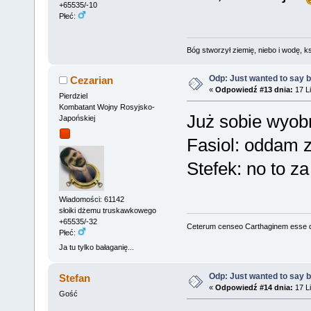
+65535/-10
Płeć:
Bóg stworzył ziemię, niebo i wodę, ks
Odp: Just wanted to say 
Cezarian
«
Odpowiedź #13 dnia:
17 Li
Pierdziel
Kombatant Wojny Rosyjsko-
Już sobie wyob
Japońskiej
Fasiol: oddam 
Stefek: no to z
Wiadomości: 61142
słoiki dżemu truskawkowego
+65535/-32
Ceterum censeo Carthaginem esse 
Płeć:
Ja tu tylko bałaganię...
Odp: Just wanted to say 
Stefan
«
Odpowiedź #14 dnia:
17 Li
Gość