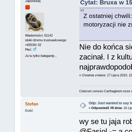
Cytat: Bruxa w 15
Japońskiej
Z ostatniej chwil
motoryzacji nie 
Wiadomości: 61142
słoiki dżemu truskawkowego
Nie do końca się
+65535/-32
Płeć:
zacinał. I z kul
Ja tu tylko bałaganię...
najprawdopodobn
«
Ostatnia zmiana: 17 Lipca 2010, 1
Ceterum censeo Carthaginem esse 
Odp: Just wanted to say 
Stefan
«
Odpowiedź #9 dnia:
16 Lip
Gość
wy se tu jaja ro
@Fasiol -= a c