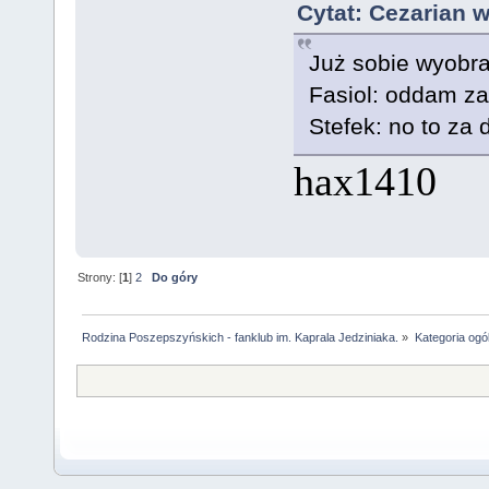
Cytat: Cezarian w
Już sobie wyobra
Fasiol: oddam z
Stefek: no to za
hax1410
Strony: [
1
]
2
Do góry
Rodzina Poszepszyńskich - fanklub im. Kaprala Jedziniaka.
»
Kategoria ogó