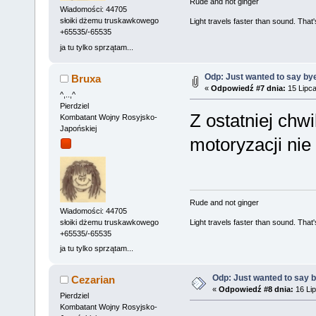
Rude and not ginger
Wiadomości: 44705
słoiki dżemu truskawkowego
Light travels faster than sound. Tha
+65535/-65535
ja tu tylko sprzątam...
Odp: Just wanted to say by
Bruxa
«
Odpowiedź #7 dnia:
15 Lipca
^,..,^
Pierdziel
Z ostatniej chwi
Kombatant Wojny Rosyjsko-
Japońskiej
motoryzacji nie
Rude and not ginger
Wiadomości: 44705
słoiki dżemu truskawkowego
Light travels faster than sound. Tha
+65535/-65535
ja tu tylko sprzątam...
Odp: Just wanted to say 
Cezarian
«
Odpowiedź #8 dnia:
16 Lip
Pierdziel
Kombatant Wojny Rosyjsko-