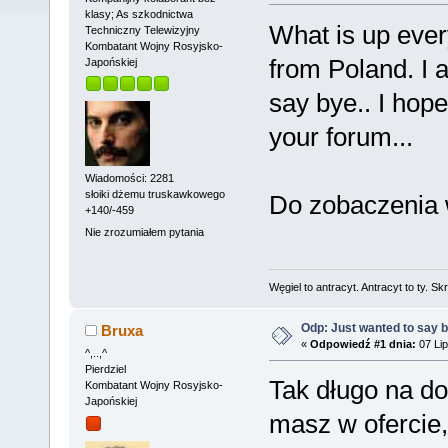
klasy; As szkodnictwa
What is up eve
Techniczny Telewizyjny
Kombatant Wojny Rosyjsko-
from Poland. I 
Japońskiej
say bye.. I hope
your forum...
Wiadomości: 2281
słoiki dżemu truskawkowego
Do zobaczenia 
+140/-459
Nie zrozumiałem pytania
Węgiel to antracyt. Antracyt to ty. Sk
Odp: Just wanted to say 
Bruxa
«
Odpowiedź #1 dnia:
07 Lip
^,..,^
Pierdziel
Tak długo na do
Kombatant Wojny Rosyjsko-
Japońskiej
masz w ofercie