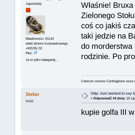
Właśnie! Bruxa
Japońskiej
Zielonego Stołu
coś co jakiś cz
taki jedzie na B
Wiadomości: 61142
do morderstwa k
słoiki dżemu truskawkowego
+65535/-32
Płeć:
rodzinie. Po pr
Ja tu tylko bałaganię...
Ceterum censeo Carthaginem esse 
Odp: Just wanted to say 
Stefan
«
Odpowiedź #4 dnia:
15 Lip
Gość
kupie golfa III w