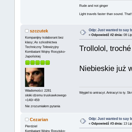
Rude and not ginger
Light travels faster than sound. Tha
Odp: Just wanted to say 
szczutek
«
Odpowiedź #2 dnia:
08 Lip
Kompanijny kolaborant bez
klasy; As szkodnictwa
Trollolol, troc
Techniczny Telewizyjny
Kombatant Wojny Rosyjsko-
Japońskiej
Niebieskie już 
Wiadomości: 2281
Węgiel to antracyt. Antracyt to ty. Sk
słoiki dżemu truskawkowego
+140/-459
Nie zrozumiałem pytania
Odp: Just wanted to say 
Cezarian
«
Odpowiedź #3 dnia:
13 Lip
Pierdziel
Kombatant Wojny Rosyjsko-