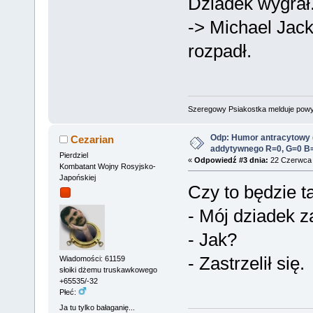
Dziadek wygrał
-> Michael Jacks
rozpadł.
Szeregowy Psiakostka melduje pow
Odp: Humor antracytowy 
Cezarian
addytywnego R=0, G=0 B
Pierdziel
«
Odpowiedź #3 dnia:
22 Czerwca 
Kombatant Wojny Rosyjsko-
Japońskiej
Czy to będzie t
- Mój dziadek z
- Jak?
- Zastrzelił się.
Wiadomości: 61159
słoiki dżemu truskawkowego
+65535/-32
Płeć:
Ja tu tylko bałaganię...