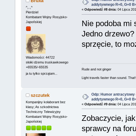
Bruxa
addytywnego R=0, G=0 B
^,..,^
«
Odpowiedź #8 dnia:
04 Lipca 201
Pierdziel
Kombatant Wojny Rosyjsko-
Nie podoba mi s
Japońskiej
Jedno drzewo? 
sprzęcie, to mo
Wiadomości: 44722
słoiki dżemu truskawkowego
+65535/-65535
Rude and not ginger
ja tu tylko sprzątam...
Light travels faster than sound. Tha
Odp: Humor antracytowy 
szczutek
addytywnego R=0, G=0 B
Kompanijny kolaborant bez
«
Odpowiedź #9 dnia:
04 Lipca 201
klasy; As szkodnictwa
Techniczny Telewizyjny
Zobaczycie, jak
Kombatant Wojny Rosyjsko-
Japońskiej
sprawcy na for