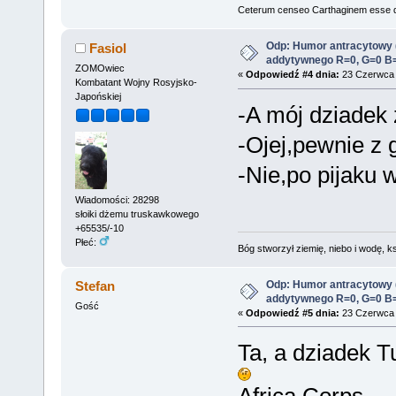
Ceterum censeo Carthaginem esse 
Odp: Humor antracytowy 
Fasiol
addytywnego R=0, G=0 B
ZOMOwiec
«
Odpowiedź #4 dnia:
23 Czerwca 
Kombatant Wojny Rosyjsko-
Japońskiej
-A mój dziadek 
-Ojej,pewnie z 
-Nie,po pijaku 
Wiadomości: 28298
słoiki dżemu truskawkowego
+65535/-10
Płeć:
Bóg stworzył ziemię, niebo i wodę, ks
Odp: Humor antracytowy 
Stefan
addytywnego R=0, G=0 B
Gość
«
Odpowiedź #5 dnia:
23 Czerwca 
Ta, a dziadek 