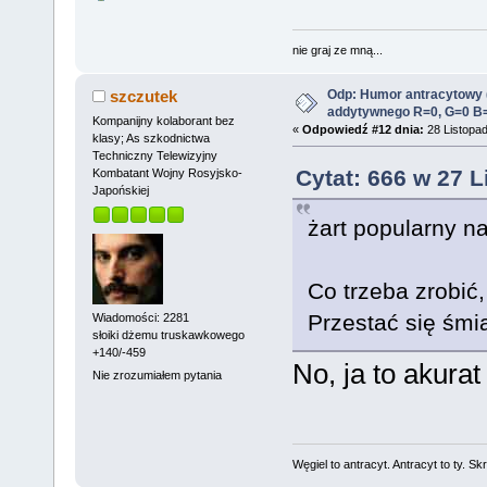
nie graj ze mną...
Odp: Humor antracytowy 
szczutek
addytywnego R=0, G=0 B
Kompanijny kolaborant bez
«
Odpowiedź #12 dnia:
28 Listopad
klasy; As szkodnictwa
Techniczny Telewizyjny
Cytat: 666 w 27 L
Kombatant Wojny Rosyjsko-
Japońskiej
żart popularny na
Co trzeba zrobić
Przestać się śmi
Wiadomości: 2281
słoiki dżemu truskawkowego
+140/-459
No, ja to akura
Nie zrozumiałem pytania
Węgiel to antracyt. Antracyt to ty. Sk