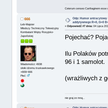
Ceterum censeo Carthaginem esse 
Odp: Humor antracytowy 
666
addytywnego R=0, G=0 B
Łeb-Majster
«
Odpowiedź #7 dnia:
04 Lipca 201
Młodszy Techniczny Telewizyjny
Kombatant Wojny Rosyjsko-
Pojechać? Poja
Japońskiej
Ilu Polaków pot
96 i 1 samolot.
Wiadomości: 4938
słoiki dżemu truskawkowego
+669/-666
Płeć:
(wrażliwych z 
nie graj ze mną...
Odp: Humor antracytowy 