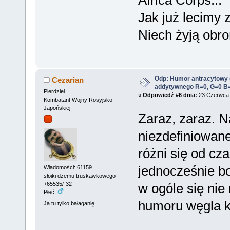
Africa Corps...
Jak już lecimy 
Niech żyją obr
Odp: Humor antracytowy 
Cezarian
addytywnego R=0, G=0 B
Pierdziel
«
Odpowiedź #6 dnia:
23 Czerwca 
Kombatant Wojny Rosyjsko-
Japońskiej
Zaraz, zaraz. N
niezdefiniowane
różni się od cza
jednocześnie b
Wiadomości: 61159
słoiki dżemu truskawkowego
w ogóle się nie
+65535/-32
Płeć:
humoru węgla 
Ja tu tylko bałaganię...