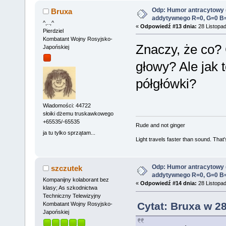
Odp: Humor antracytowy 
Bruxa
addytywnego R=0, G=0 B
^,..,^
«
Odpowiedź #13 dnia:
28 Listopad
Pierdziel
Kombatant Wojny Rosyjsko-
Znaczy, że co? 
Japońskiej
głowy? Ale jak t
półgłówki?
Wiadomości: 44722
słoiki dżemu truskawkowego
+65535/-65535
Rude and not ginger
ja tu tylko sprzątam...
Light travels faster than sound. Tha
Odp: Humor antracytowy 
szczutek
addytywnego R=0, G=0 B
Kompanijny kolaborant bez
«
Odpowiedź #14 dnia:
28 Listopad
klasy; As szkodnictwa
Techniczny Telewizyjny
Cytat: Bruxa w 2
Kombatant Wojny Rosyjsko-
Japońskiej