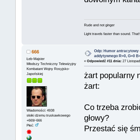
Rude and not ginger
Light travels faster than sound. Tha
Odp: Humor antracytowy 
666
addytywnego R=0, G=0 B
Łeb-Majster
«
Odpowiedź #11 dnia:
27 Listopad
Młodszy Techniczny Telewizyjny
Kombatant Wojny Rosyjsko-
żart popularny n
Japońskiej
żart:
Co trzeba zrobi
Wiadomości: 4938
głowy?
słoiki dżemu truskawkowego
+669/-666
Płeć:
Przestać się śm