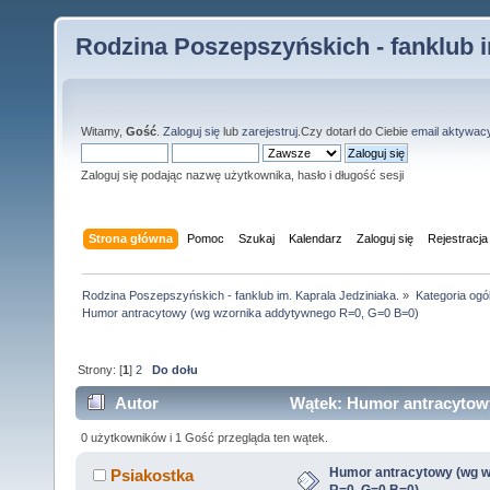
Rodzina Poszepszyńskich - fanklub i
Witamy,
Gość
.
Zaloguj się
lub
zarejestruj
.Czy dotarł do Ciebie
email aktywac
Zaloguj się podając nazwę użytkownika, hasło i długość sesji
Strona główna
Pomoc
Szukaj
Kalendarz
Zaloguj się
Rejestracja
Rodzina Poszepszyńskich - fanklub im. Kaprala Jedziniaka.
»
Kategoria ogó
Humor antracytowy (wg wzornika addytywnego R=0, G=0 B=0)
Strony: [
1
]
2
Do dołu
Autor
Wątek: Humor antracytowy
razy)
0 użytkowników i 1 Gość przegląda ten wątek.
Humor antracytowy (wg 
Psiakostka
R=0, G=0 B=0)