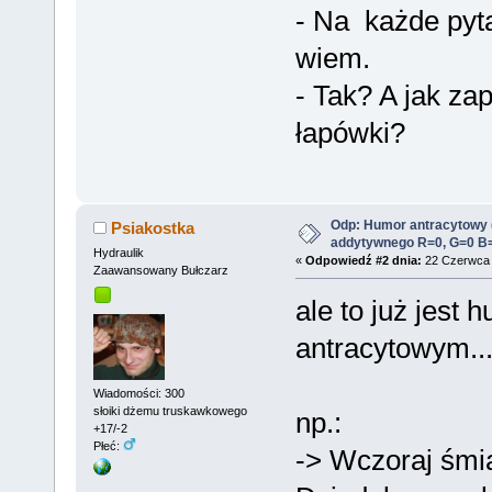
- Na każde pyta
wiem.
- Tak? A jak za
łapówki?
Odp: Humor antracytowy 
Psiakostka
addytywnego R=0, G=0 B
Hydraulik
«
Odpowiedź #2 dnia:
22 Czerwca 
Zaawansowany Bułczarz
ale to już jest
antracytowym..
Wiadomości: 300
słoiki dżemu truskawkowego
np.:
+17/-2
Płeć:
-> Wczoraj śmia