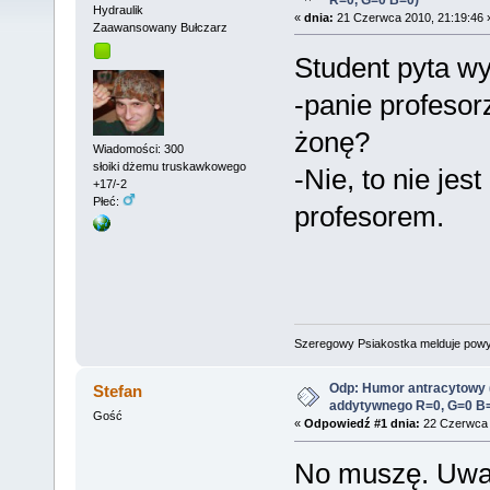
Hydraulik
«
dnia:
21 Czerwca 2010, 21:19:46 
Zaawansowany Bułczarz
Student pyta w
-panie profesor
żonę?
Wiadomości: 300
słoiki dżemu truskawkowego
-Nie, to nie jes
+17/-2
Płeć:
profesorem.
Szeregowy Psiakostka melduje pow
Odp: Humor antracytowy 
Stefan
addytywnego R=0, G=0 B
Gość
«
Odpowiedź #1 dnia:
22 Czerwca 
No muszę. Uwag