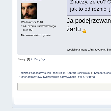
Znaczy, że co? Co
jak to od różnić,
Ja podejrzewam,
Wiadomości: 2281
słoiki dżemu truskawkowego
żartu
+140/-459
Nie zrozumiałem pytania
Węgiel to antracyt. Antracyt to ty. Sk
Strony: [
1
]
2
Do góry
Rodzina Poszepszyńskich - fanklub im. Kaprala Jedziniaka.
»
Kategoria ogó
Humor antracytowy (wg wzornika addytywnego R=0, G=0 B=0)