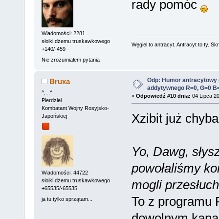
rady pomóc
Wiadomości: 2281
słoiki dżemu truskawkowego
Węgiel to antracyt. Antracyt to ty. Sk
+140/-459
Nie zrozumiałem pytania
Odp: Humor antracytowy 
Bruxa
addytywnego R=0, G=0 B
^,..,^
«
Odpowiedź #10 dnia:
04 Lipca 20
Pierdziel
Kombatant Wojny Rosyjsko-
Xzibit już chyb
Japońskiej
Yo, Dawg, słysz
powołaliśmy kom
Wiadomości: 44722
mogli przesłuch
słoiki dżemu truskawkowego
+65535/-65535
To z programu P
ja tu tylko sprzątam...
dowolnym kanal