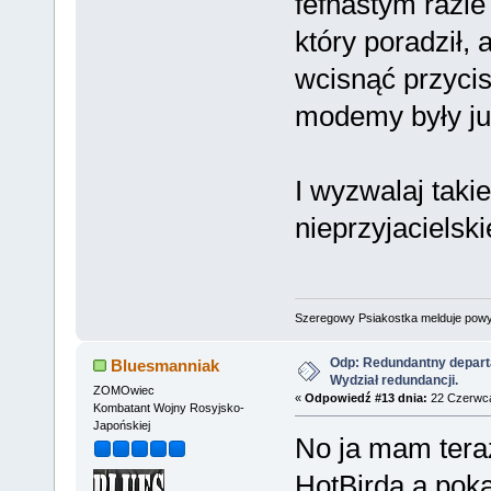
fefnastym razie
który poradził,
wcisnąć przycis
modemy były już
I wyzwalaj taki
nieprzyjacielski
Szeregowy Psiakostka melduje pow
Odp: Redundantny depart
Bluesmanniak
Wydział redundancji.
ZOMOwiec
«
Odpowiedź #13 dnia:
22 Czerwca
Kombatant Wojny Rosyjsko-
Japońskiej
No ja mam teraz
HotBirda a poka