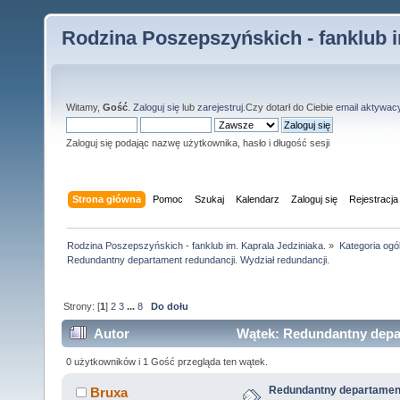
Rodzina Poszepszyńskich - fanklub i
Witamy,
Gość
.
Zaloguj się
lub
zarejestruj
.Czy dotarł do Ciebie
email aktywac
Zaloguj się podając nazwę użytkownika, hasło i długość sesji
Strona główna
Pomoc
Szukaj
Kalendarz
Zaloguj się
Rejestracja
Rodzina Poszepszyńskich - fanklub im. Kaprala Jedziniaka.
»
Kategoria ogó
Redundantny departament redundancji. Wydział redundancji.
Strony: [
1
]
2
3
...
8
Do dołu
Autor
Wątek: Redundantny depar
razy)
0 użytkowników i 1 Gość przegląda ten wątek.
Redundantny departament
Bruxa