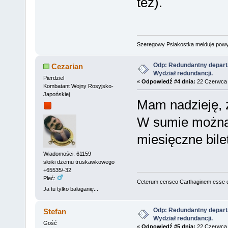
też).
Szeregowy Psiakostka melduje pow
Odp: Redundantny depart
Cezarian
Wydział redundancji.
Pierdziel
«
Odpowiedź #4 dnia:
22 Czerwca 
Kombatant Wojny Rosyjsko-
Japońskiej
Mam nadzieję, że
W sumie można 
miesięczne bile
Wiadomości: 61159
słoiki dżemu truskawkowego
+65535/-32
Płeć:
Ceterum censeo Carthaginem esse 
Ja tu tylko bałaganię...
Odp: Redundantny depart
Stefan
Wydział redundancji.
Gość
«
Odpowiedź #5 dnia:
22 Czerwca 