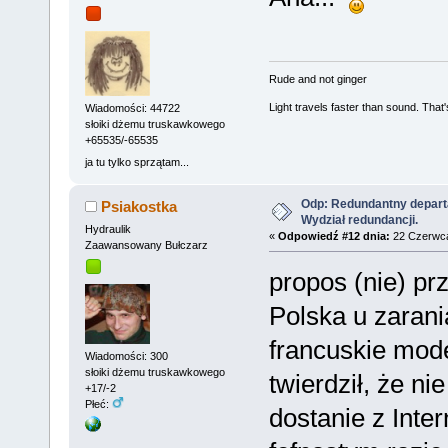
Rude and not ginger
Light travels faster than sound. Tha
Wiadomości: 44722
słoiki dżemu truskawkowego
+65535/-65535
ja tu tylko sprzątam...
Odp: Redundantny depart
Psiakostka
Wydział redundancji.
Hydraulik
«
Odpowiedź #12 dnia:
22 Czerwca
Zaawansowany Bułczarz
propos (nie) pr
Polska u zarani
francuskie mod
Wiadomości: 300
słoiki dżemu truskawkowego
twierdził, że ni
+17/-2
Płeć:
dostanie z Inte