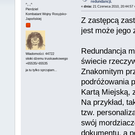
redundancji.
^,..,^
«
dnia:
21 Czerwca 2010, 20:44:57 
Pierdziel
Kombatant Wojny Rosyjsko-
Z zastępcą zast
Japońskiej
jest może jego
Redundancja ma
Wiadomości: 44722
świecie rzeczy
słoiki dżemu truskawkowego
+65535/-65535
Znakomitym prz
ja tu tylko sprzątam...
podróżowania 
Kartą Miejską,
Na przykład, ta
tzw. personaliz
swój mordziacz
dokumentu, a po