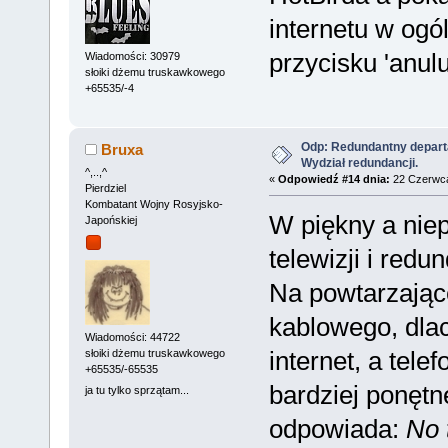
internetu w ogó
przycisku 'anul
Wiadomości: 30979
słoiki dżemu truskawkowego
+65535/-4
Odp: Redundantny depart
Bruxa
Wydział redundancji.
^,..,^
«
Odpowiedź #14 dnia:
22 Czerwca
Pierdziel
Kombatant Wojny Rosyjsko-
W piękny a nie
Japońskiej
telewizji i red
Na powtarzające
kablowego, dlac
Wiadomości: 44722
internet, a tele
słoiki dżemu truskawkowego
+65535/-65535
bardziej ponętn
ja tu tylko sprzątam...
odpowiada:
No t