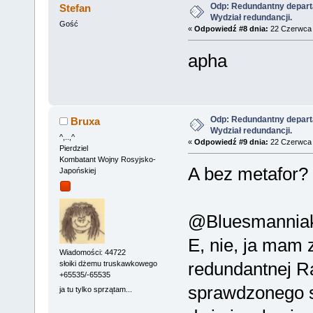
Odp: Redundantny depart
Stefan
Wydział redundancji.
Gość
«
Odpowiedź #8 dnia:
22 Czerwca 
apha
Odp: Redundantny depart
Bruxa
Wydział redundancji.
^,..,^
«
Odpowiedź #9 dnia:
22 Czerwca 
Pierdziel
Kombatant Wojny Rosyjsko-
A bez metafor?
Japońskiej
@Bluesmannia
E, nie, ja mam 
Wiadomości: 44722
redundantnej Ra
słoiki dżemu truskawkowego
+65535/-65535
sprawdzonego
ja tu tylko sprzątam...