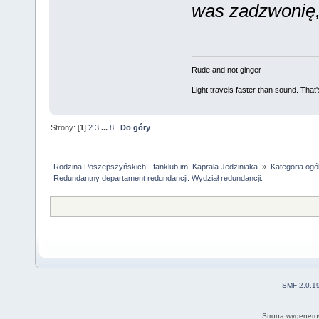
was zadzwonię, 
Rude and not ginger
Light travels faster than sound. Tha
Strony: [
1
]
2
3
...
8
Do góry
Rodzina Poszepszyńskich - fanklub im. Kaprala Jedziniaka.
»
Kategoria ogó
Redundantny departament redundancji. Wydział redundancji.
SMF 2.0.1
Strona wygenero