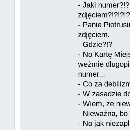
- Jaki numer?!
zdjęciem?!?!?!?
- Panie Piotrus
zdjęciem.
- Gdzie?!?
- No Kartę Mie
weźmie długopis
numer...
- Co za debiliz
- W zasadzie do
- Wiem, że nie
- Nieważna, bo
- No jak niezap