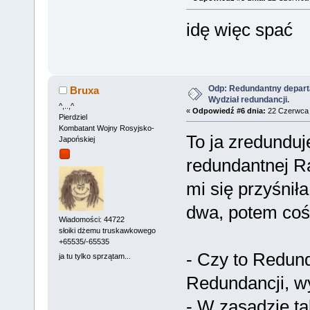
idę więc spać
Odp: Redundantny depart
Bruxa
Wydział redundancji.
^,..,^
«
Odpowiedź #6 dnia:
22 Czerwca 
Pierdziel
Kombatant Wojny Rosyjsko-
To ja zredunduj
Japońskiej
redundantnej R
mi się przyśnił
dwa, potem coś 
Wiadomości: 44722
słoiki dżemu truskawkowego
+65535/-65535
- Czy to Redun
ja tu tylko sprzątam...
Redundancji, wy
- W zasadzie ta