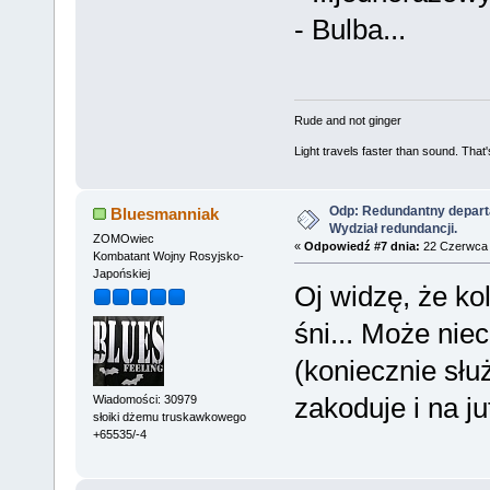
- Bulba...
Rude and not ginger
Light travels faster than sound. Tha
Odp: Redundantny depart
Bluesmanniak
Wydział redundancji.
ZOMOwiec
«
Odpowiedź #7 dnia:
22 Czerwca 
Kombatant Wojny Rosyjsko-
Japońskiej
Oj widzę, że ko
śni... Może nie
(koniecznie słu
zakoduje i na ju
Wiadomości: 30979
słoiki dżemu truskawkowego
+65535/-4