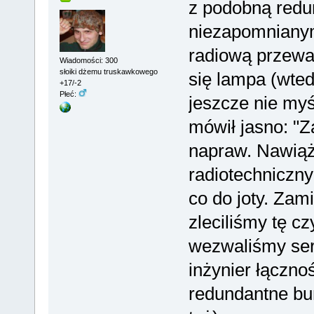
z podobną redu
niezapomnianym
radiową przewag
Wiadomości: 300
słoiki dżemu truskawkowego
się lampa (wte
+17/-2
Płeć:
jeszcze nie my
mówił jasno: "
napraw. Nawiąż
radiotechniczny
co do joty. Zam
zleciliśmy tę c
wezwaliśmy ser
inżynier łącznoś
redundantne bum