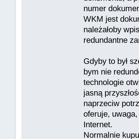
numer dokumen
WKM jest dokum
należałoby wpi
redundantne za
Gdyby to był sz
bym nie redun
technologie ot
jasną przyszłoś
naprzeciw potr
oferuje, uwaga,
Internet.
Normalnie kupuje