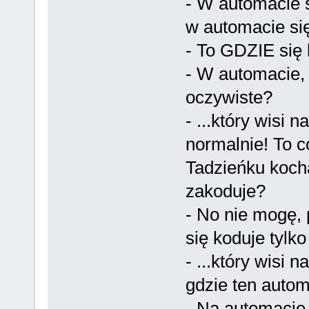
- W automacie s
w automacie się
- To GDZIE się 
- W automacie, 
oczywiste?
- ...który wisi 
normalnie! To c
Tadzieńku koch
zakoduje?
- No nie mogę, 
się koduje tylko
- ...który wisi
gdzie ten autom
- Na automacie