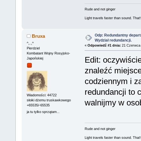
Rude and not ginger
Light travels faster than sound. Tha
Odp: Redundantny depart
Bruxa
Wydział redundancji.
^,..,^
«
Odpowiedź #1 dnia:
21 Czerwca 
Pierdziel
Kombatant Wojny Rosyjsko-
Edit: oczywiście
Japońskiej
znaleźć miejsce
codziennym i za
redundancji to 
Wiadomości: 44722
walnijmy w oso
słoiki dżemu truskawkowego
+65535/-65535
ja tu tylko sprzątam...
Rude and not ginger
Light travels faster than sound. Tha