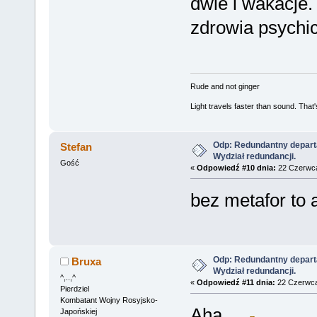
dwie i wakacje.
zdrowia psychi
Rude and not ginger
Light travels faster than sound. Tha
Odp: Redundantny depart
Stefan
Wydział redundancji.
Gość
«
Odpowiedź #10 dnia:
22 Czerwca
bez metafor to 
Odp: Redundantny depart
Bruxa
Wydział redundancji.
^,..,^
«
Odpowiedź #11 dnia:
22 Czerwca
Pierdziel
Kombatant Wojny Rosyjsko-
Aha...
Japońskiej