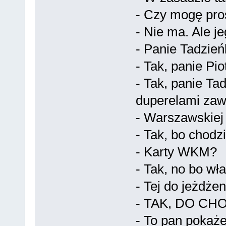
- Czy mogę pro
- Nie ma. Ale je
- Panie Tadzień
- Tak, panie Pio
- Tak, panie Ta
duperelami zawr
- Warszawskiej 
- Tak, bo chodzi 
- Karty WKM?
- Tak, no bo wła
- Tej do jeżdże
- TAK, DO CHO
- To pan pokaże