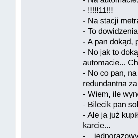
- !!!!!11!!!
- Na stacji metra
- To dowidzenia
- A pan dokąd, 
- No jak to dok
automacie... Ch
- No co pan, na
redundantna za 
- Wiem, ile wyn
- Bilecik pan sob
- Ale ja już kup
karcie...
- ...jednorazowy