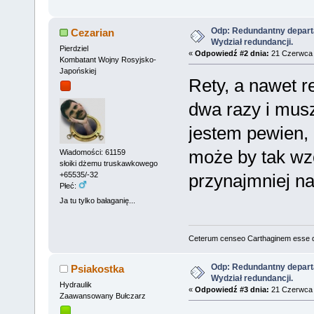
Odp: Redundantny depart
Cezarian
Wydział redundancji.
Pierdziel
«
Odpowiedź #2 dnia:
21 Czerwca 
Kombatant Wojny Rosyjsko-
Japońskiej
Rety, a nawet r
dwa razy i musz
jestem pewien, 
może by tak wz
Wiadomości: 61159
słoiki dżemu truskawkowego
przynajmniej n
+65535/-32
Płeć:
Ja tu tylko bałaganię...
Ceterum censeo Carthaginem esse 
Odp: Redundantny depart
Psiakostka
Wydział redundancji.
Hydraulik
«
Odpowiedź #3 dnia:
21 Czerwca 
Zaawansowany Bułczarz