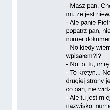
- Masz pan. Ch
mi, że jest niew
- Ale panie Piot
popatrz pan, nie
numer dokument
- No kiedy wiem
wpisałem?!?
- No, o, tu, im
- To kretyn... 
drugiej strony j
co pan, nie wid
- Ale tu jest mi
nazwisko, numer