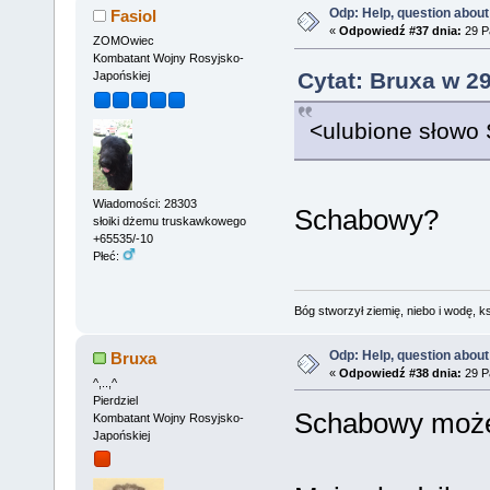
Odp: Help, question about
Fasiol
«
Odpowiedź #37 dnia:
29 Pa
ZOMOwiec
Kombatant Wojny Rosyjsko-
Cytat: Bruxa w 29
Japońskiej
<ulubione słowo
Wiadomości: 28303
Schabowy?
słoiki dżemu truskawkowego
+65535/-10
Płeć:
Bóg stworzył ziemię, niebo i wodę, ks
Odp: Help, question about
Bruxa
«
Odpowiedź #38 dnia:
29 Pa
^,..,^
Pierdziel
Schabowy może 
Kombatant Wojny Rosyjsko-
Japońskiej