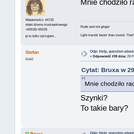
Mnie chodziło r
Wiadomości: 44725
słoiki dżemu truskawkowego
Rude and not ginger
+65535/-65535
Light travels faster than sound. Tha
ja tu tylko sprzątam...
Odp: Help, question about
Stefan
«
Odpowiedź #39 dnia:
29 Pa
Gość
Cytat: Bruxa w 29
Mnie chodziło rac
Szynki?
To takie bary?
Odp: Help, question about
Bruxa