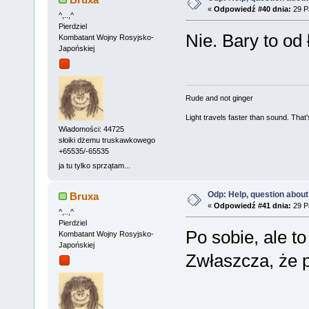
«
Odpowiedź #40 dnia:
29 Pa
^,..,^
Pierdziel
Nie. Bary to od 
Kombatant Wojny Rosyjsko-
Japońskiej
Rude and not ginger
Light travels faster than sound. Tha
Wiadomości: 44725
słoiki dżemu truskawkowego
+65535/-65535
ja tu tylko sprzątam...
Odp: Help, question about
Bruxa
«
Odpowiedź #41 dnia:
29 Pa
^,..,^
Pierdziel
Po sobie, ale to
Kombatant Wojny Rosyjsko-
Japońskiej
Zwłaszcza, że 