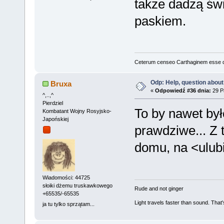
także dadzą św
paskiem.
Ceterum censeo Carthaginem esse 
Odp: Help, question about
Bruxa
«
Odpowiedź #36 dnia:
29 Pa
^,..,^
Pierdziel
To by nawet był
Kombatant Wojny Rosyjsko-
Japońskiej
prawdziwe... Z 
domu, na <ulub
Wiadomości: 44725
słoiki dżemu truskawkowego
Rude and not ginger
+65535/-65535
Light travels faster than sound. Tha
ja tu tylko sprzątam...