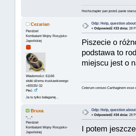
Hochsztapler pan jesteś panie starsz
Odp: Help, question about
Cezarian
«
Odpowiedź #33 dnia:
28 Pa
Pierdziel
Kombatant Wojny Rosyjsko-
Piszecie o różn
Japońskiej
podstawa to rod
miejscu jest o 
Wiadomości: 61166
słoiki dżemu truskawkowego
+65535/-32
Ceterum censeo Carthaginem esse 
Płeć:
Ja tu tylko bałaganię...
Odp: Help, question about
Bruxa
«
Odpowiedź #34 dnia:
28 Pa
^,..,^
Pierdziel
I potem jeszcze
Kombatant Wojny Rosyjsko-
Japońskiej