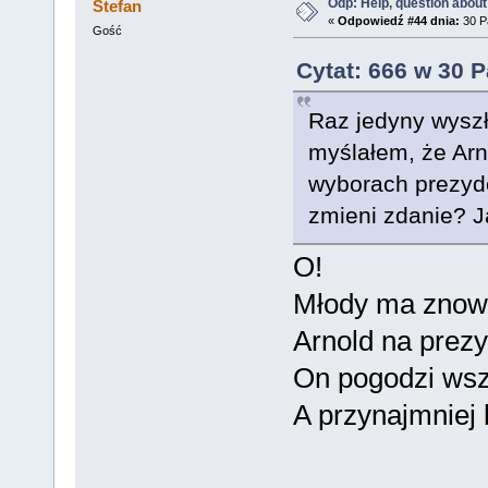
Odp: Help, question about
Stefan
«
Odpowiedź #44 dnia:
30 Pa
Gość
Cytat: 666 w 30 P
Raz jedyny wyszł
myślałem, że Arn
wyborach prezyden
zmieni zdanie? J
O!
Młody ma znow
Arnold na prezy
On pogodzi wsz
A przynajmniej 