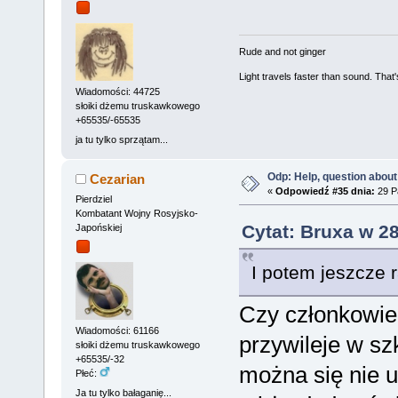
Rude and not ginger
Light travels faster than sound. Tha
Wiadomości: 44725
słoiki dżemu truskawkowego
+65535/-65535
ja tu tylko sprzątam...
Odp: Help, question about
Cezarian
«
Odpowiedź #35 dnia:
29 Pa
Pierdziel
Kombatant Wojny Rosyjsko-
Cytat: Bruxa w 28
Japońskiej
I potem jeszcze 
Czy członkowie 
Wiadomości: 61166
przywileje w sz
słoiki dżemu truskawkowego
+65535/-32
można się nie u
Płeć:
Ja tu tylko bałaganię...