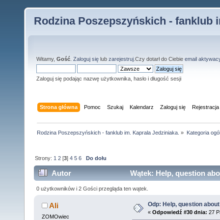
Rodzina Poszepszyńskich - fanklub i
Witamy,
Gość
.
Zaloguj się
lub
zarejestruj
.Czy dotarł do Ciebie
email aktywac
Zaloguj się podając nazwę użytkownika, hasło i długość sesji
Strona główna
Pomoc
Szukaj
Kalendarz
Zaloguj się
Rejestracja
Rodzina Poszepszyńskich - fanklub im. Kaprala Jedziniaka.
»
Kategoria ogó
Strony:
1
2
[
3
]
4
5
6
Do dołu
Autor
Wątek: Help, question abo
0 użytkowników i 2 Gości przegląda ten wątek.
Odp: Help, question about
Ali
«
Odpowiedź #30 dnia:
27 Pa
ZOMOwiec