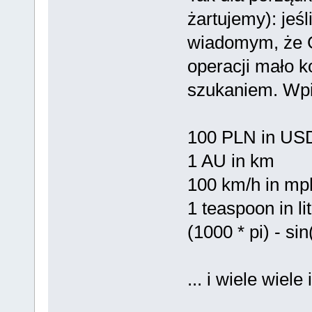
żartujemy): jeśl
wiadomym, że 
operacji mało k
szukaniem. Wpi
100 PLN in US
1 AU in km
100 km/h in mp
1 teaspoon in li
(1000 * pi) - si
... i wiele wiel