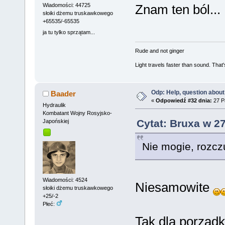
Znam ten ból..
Wiadomości: 44725
słoiki dżemu truskawkowego
+65535/-65535
ja tu tylko sprzątam...
Rude and not ginger
Light travels faster than sound. Tha
Odp: Help, question about
Baader
«
Odpowiedź #32 dnia:
27 Pa
Hydraulik
Kombatant Wojny Rosyjsko-
Cytat: Bruxa w 27
Japońskiej
Nie mogie, rozcz
Wiadomości: 4524
Niesamowite
słoiki dżemu truskawkowego
+25/-2
Płeć:
Tak dla porząd