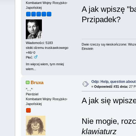
Kombatant Wojny Rosyjsko-
A jak wpiszę "ba
Japońskiej
Przipadek?
Wiadomości: 5183
Dwie rzeczy są nieskończone: Wszech
słoiki dżemu truskawkowego
Einstein
+46/-0
Płeć:
Im więcej wiem, tym mniej
wiem...
Odp: Help, question about
Bruxa
«
Odpowiedź #31 dnia:
27 Pa
^,..,^
Pierdziel
A jak się wpisze
Kombatant Wojny Rosyjsko-
Japońskiej
Nie mogie, rozc
klawiaturz