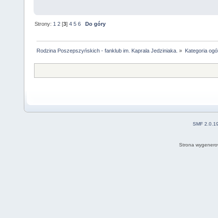
Strony:
1
2
[
3
]
4
5
6
Do góry
Rodzina Poszepszyńskich - fanklub im. Kaprala Jedziniaka.
»
Kategoria ogó
SMF 2.0.1
Strona wygenero