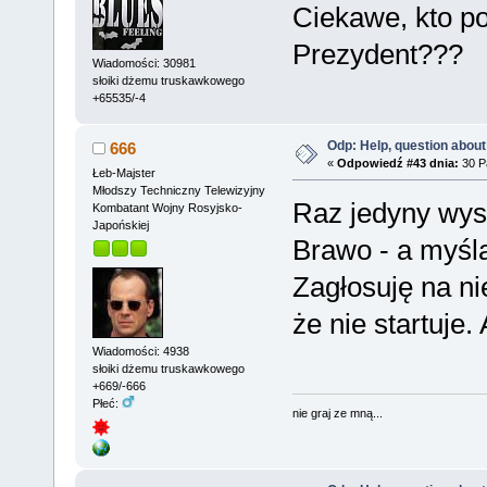
Ciekawe, kto p
Prezydent???
Wiadomości: 30981
słoiki dżemu truskawkowego
+65535/-4
Odp: Help, question about
666
«
Odpowiedź #43 dnia:
30 Pa
Łeb-Majster
Młodszy Techniczny Telewizyjny
Raz jedyny wysz
Kombatant Wojny Rosyjsko-
Japońskiej
Brawo - a myśla
Zagłosuję na ni
że nie startuje
Wiadomości: 4938
słoiki dżemu truskawkowego
+669/-666
Płeć:
nie graj ze mną...