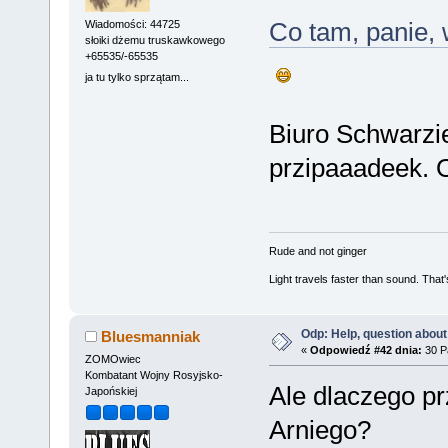
Co tam, panie, 
Wiadomości: 44725
słoiki dżemu truskawkowego
+65535/-65535
ja tu tylko sprzątam...
Biuro Schwarzie
przipaaadeek.
Rude and not ginger
Light travels faster than sound. Tha
Odp: Help, question about
Bluesmanniak
«
Odpowiedź #42 dnia:
30 Pa
ZOMOwiec
Kombatant Wojny Rosyjsko-
Ale dlaczego pr
Japońskiej
Arniego?