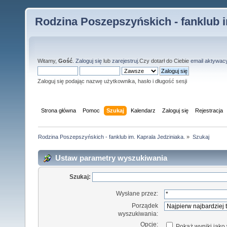
Rodzina Poszepszyńskich - fanklub i
Witamy,
Gość
.
Zaloguj się
lub
zarejestruj
.Czy dotarł do Ciebie
email aktywac
Zaloguj się podając nazwę użytkownika, hasło i długość sesji
Strona główna
Pomoc
Szukaj
Kalendarz
Zaloguj się
Rejestracja
Rodzina Poszepszyńskich - fanklub im. Kaprala Jedziniaka.
»
Szukaj
Ustaw parametry wyszukiwania
Szukaj:
Wysłane przez:
Porządek
wyszukiwania:
Opcje:
Pokaż wyniki jako