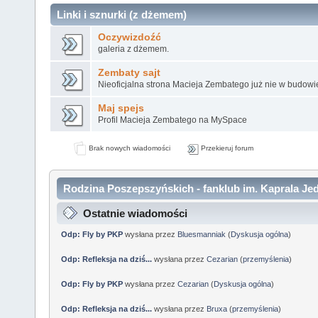
Linki i sznurki (z dżemem)
Oczywizdoźć
galeria z dżemem.
Zembaty sajt
Nieoficjalna strona Macieja Zembatego już nie w budowi
Maj spejs
Profil Macieja Zembatego na MySpace
Brak nowych wiadomości
Przekieruj forum
Rodzina Poszepszyńskich - fanklub im. Kaprala Jed
Ostatnie wiadomości
Odp: Fly by PKP
wysłana przez
Bluesmanniak
(
Dyskusja ogólna
)
Odp: Refleksja na dziś...
wysłana przez
Cezarian
(
przemyślenia
)
Odp: Fly by PKP
wysłana przez
Cezarian
(
Dyskusja ogólna
)
Odp: Refleksja na dziś...
wysłana przez
Bruxa
(
przemyślenia
)