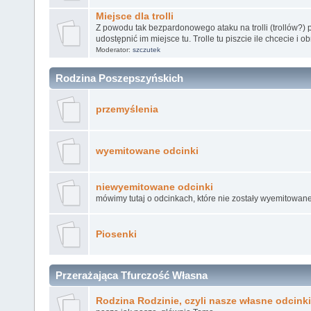
Miejsce dla trolli
Z powodu tak bezpardonowego ataku na trolli (trollów?) 
udostępnić im miejsce tu. Trolle tu piszcie ile chcecie i o
Moderator:
szczutek
Rodzina Poszepszyńskich
przemyślenia
wyemitowane odcinki
niewyemitowane odcinki
mówimy tutaj o odcinkach, które nie zostały wyemitowane
Piosenki
Przerażająca Tfurczość Własna
Rodzina Rodzinie, czyli nasze własne odcinki