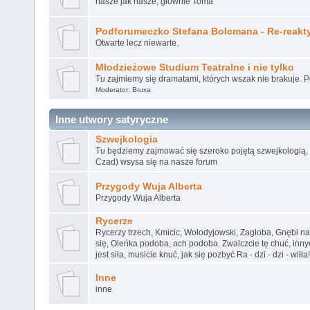
nasze jak nasze, głównie Toma
Podforumeczko Stefana Bolcmana - Re-reakt
Otwarte lecz niewarte.
Młodzieżowe Studium Teatralne i nie tylko
Tu zajmiemy się dramatami, których wszak nie brakuje. 
Moderator:
Bruxa
Inne utwory satyryczne
Szwejkologia
Tu będziemy zajmować się szeroko pojętą szwejkologią, k
Czad) wsysa się na nasze forum
Przygody Wuja Alberta
Przygody Wuja Alberta
Rycerze
Rycerzy trzech, Kmicic, Wołodyjowski, Zagłoba, Gnębi n
się, Oleńka podoba, ach podoba. Zwalczcie tę chuć, inn
jest siła, musicie knuć, jak się pozbyć Ra - dzi - dzi - wiłła!
Inne
inne