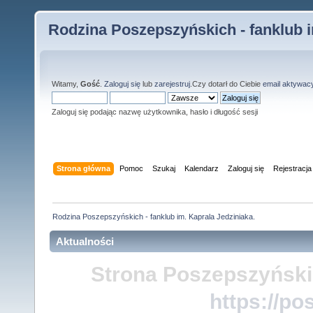
Rodzina Poszepszyńskich - fanklub i
Witamy,
Gość
.
Zaloguj się
lub
zarejestruj
.Czy dotarł do Ciebie
email aktywac
Zaloguj się podając nazwę użytkownika, hasło i długość sesji
Strona główna
Pomoc
Szukaj
Kalendarz
Zaloguj się
Rejestracja
Rodzina Poszepszyńskich - fanklub im. Kaprala Jedziniaka.
Aktualności
Strona Poszepszyński
https://po