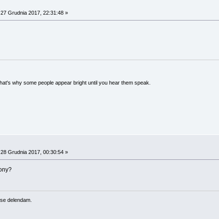
27 Grudnia 2017, 22:31:48 »
 That's why some people appear bright until you hear them speak.
28 Grudnia 2017, 00:30:54 »
lony?
se delendam.