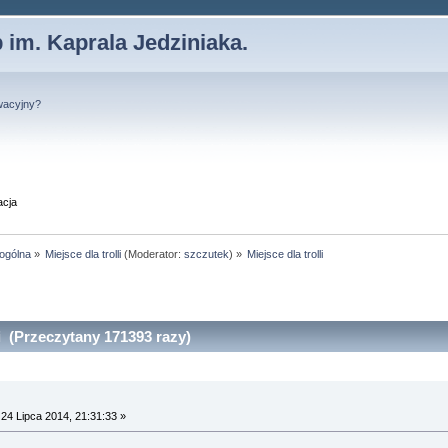
 im. Kaprala Jedziniaka.
wacyjny?
acja
 ogólna
»
Miejsce dla trolli
(Moderator:
szczutek
) »
Miejsce dla trolli
li (Przeczytany 171393 razy)
24 Lipca 2014, 21:31:33 »