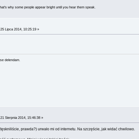
 That's why some people appear bright until you hear them speak.
25 Lipca 2014, 10:25:19 »
se delendam.
21 Sierpnia 2014, 15:46:38 »
ęskniliście, prawda?) urwało mi od internetu. Na szczęście, jak widać chwilowo.