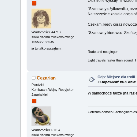
Otóż trolle wysłały mi wiadom
"Szanowny użytkowniku, przeża
Na szczęście została opcja off
Czekam, kiedy coraz nowocz
Wiadomości: 44713
"Szanowny kierowco. Skończył
słoiki dżemu truskawkowego
+65535/-65535
ja tu tylko sprzątam...
Rude and not ginger
Light travels faster than sound.
Odp: Miejsce dla trolli
Cezarian
«
Odpowiedź #499 dnia:
Pierdziel
Kombatant Wojny Rosyjsko-
W samochodzi także (na razie) 
Japońskiej
Ceterum censeo Carthaginem es
Wiadomości: 61154
słoiki dżemu truskawkowego