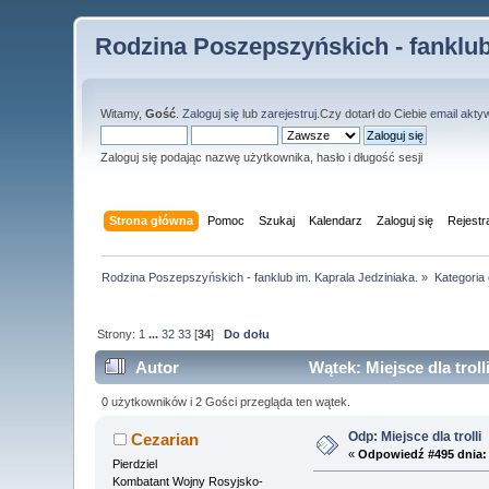
Rodzina Poszepszyńskich - fanklub
Witamy,
Gość
.
Zaloguj się
lub
zarejestruj
.Czy dotarł do Ciebie
email akty
Zaloguj się podając nazwę użytkownika, hasło i długość sesji
Strona główna
Pomoc
Szukaj
Kalendarz
Zaloguj się
Rejestr
Rodzina Poszepszyńskich - fanklub im. Kaprala Jedziniaka.
»
Kategoria
Strony:
1
...
32
33
[
34
]
Do dołu
Autor
Wątek: Miejsce dla trol
0 użytkowników i 2 Gości przegląda ten wątek.
Odp: Miejsce dla trolli
Cezarian
«
Odpowiedź #495 dnia:
Pierdziel
Kombatant Wojny Rosyjsko-