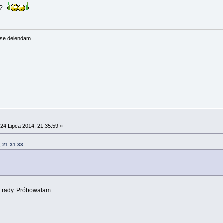
e?
se delendam.
24 Lipca 2014, 21:35:59 »
, 21:31:33
a rady. Próbowałam.