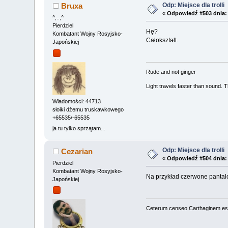
Odp: Miejsce dla trolli
Bruxa
«
Odpowiedź #503 dnia:
^,..,^
Pierdziel
Hę?
Kombatant Wojny Rosyjsko-
Całokształt.
Japońskiej
Rude and not ginger
Light travels faster than sound.
Wiadomości: 44713
słoiki dżemu truskawkowego
+65535/-65535
ja tu tylko sprzątam...
Odp: Miejsce dla trolli
Cezarian
«
Odpowiedź #504 dnia:
Pierdziel
Kombatant Wojny Rosyjsko-
Na przykład czerwone panta
Japońskiej
Ceterum censeo Carthaginem es