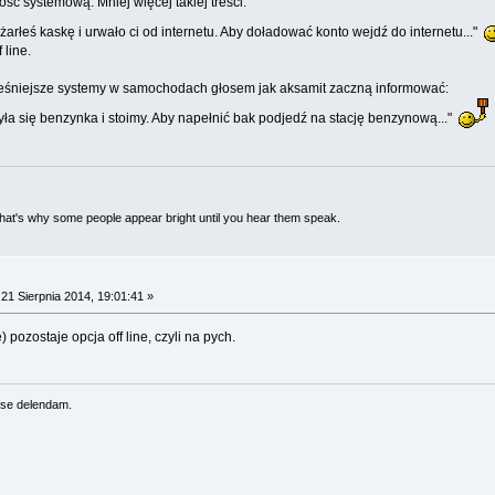
ość systemową. Mniej więcej takiej treści:
rłeś kaskę i urwało ci od internetu. Aby doładować konto wejdź do internetu..."
 line.
eśniejsze systemy w samochodach głosem jak aksamit zaczną informować:
a się benzynka i stoimy. Aby napełnić bak podjedź na stację benzynową..."
 That's why some people appear bright until you hear them speak.
21 Sierpnia 2014, 19:01:41 »
pozostaje opcja off line, czyli na pych.
se delendam.