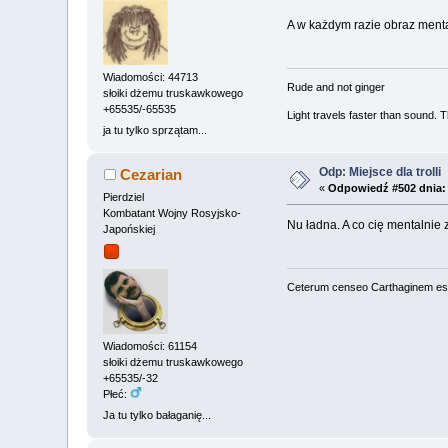
A w każdym razie obraz mental
Wiadomości: 44713
Rude and not ginger
słoiki dżemu truskawkowego
+65535/-65535
Light travels faster than sound.
ja tu tylko sprzątam...
Odp: Miejsce dla trolli
Cezarian
«
Odpowiedź #502 dnia:
Pierdziel
Kombatant Wojny Rosyjsko-
Nu ładna. A co cię mentalni
Japońskiej
Ceterum censeo Carthaginem es
Wiadomości: 61154
słoiki dżemu truskawkowego
+65535/-32
Płeć:
Ja tu tylko bałaganię...