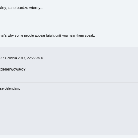
ny, za to bardzo wierny...
 That's why some people appear bright until you hear them speak.
27 Grudnia 2017, 22:22:35 »
e zdenerwowało?
se delendam.