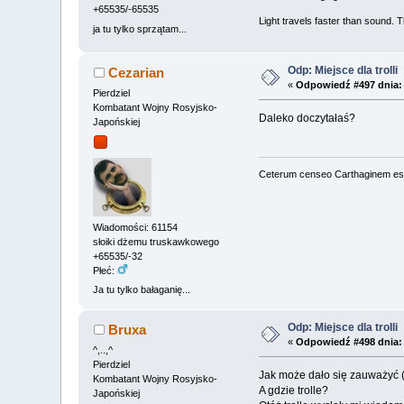
+65535/-65535
Light travels faster than sound.
ja tu tylko sprzątam...
Odp: Miejsce dla trolli
Cezarian
«
Odpowiedź #497 dnia:
Pierdziel
Kombatant Wojny Rosyjsko-
Daleko doczytałaś?
Japońskiej
Ceterum censeo Carthaginem es
Wiadomości: 61154
słoiki dżemu truskawkowego
+65535/-32
Płeć:
Ja tu tylko bałaganię...
Odp: Miejsce dla trolli
Bruxa
«
Odpowiedź #498 dnia:
^,..,^
Pierdziel
Jak może dało się zauważyć (t
Kombatant Wojny Rosyjsko-
A gdzie trolle?
Japońskiej