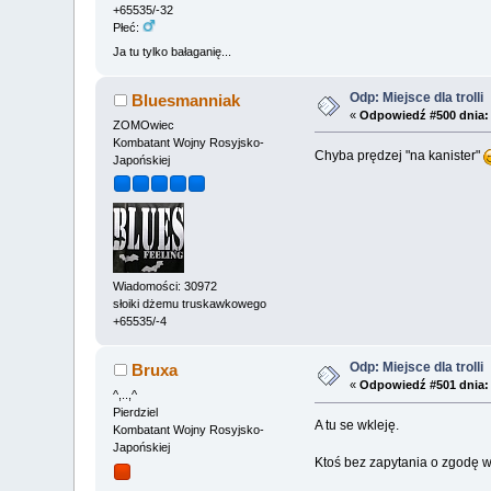
+65535/-32
Płeć:
Ja tu tylko bałaganię...
Odp: Miejsce dla trolli
Bluesmanniak
«
Odpowiedź #500 dnia:
ZOMOwiec
Kombatant Wojny Rosyjsko-
Chyba prędzej "na kanister"
Japońskiej
Wiadomości: 30972
słoiki dżemu truskawkowego
+65535/-4
Odp: Miejsce dla trolli
Bruxa
«
Odpowiedź #501 dnia:
^,..,^
Pierdziel
A tu se wkleję.
Kombatant Wojny Rosyjsko-
Japońskiej
Ktoś bez zapytania o zgodę wk