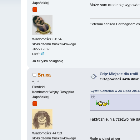
Japońskiej
Może sam autoir się wypowi
Ceterum censeo Carthaginem es
Wiadomości: 61154
słoiki dżemu truskawkowego
+65535/-32
Płeć:
Ja tu tylko bałaganię...
Odp: Miejsce dla trolli
Bruxa
«
Odpowiedź #496 dnia:
^,..,^
Pierdziel
Cytat: Cezarian w 24 Lipca 2014
Kombatant Wojny Rosyjsko-
Japońskiej
Faktycznie. Na trzeźwo nie d
Wiadomości: 44713
słoiki dżemu truskawkowego
Rude and not ginger