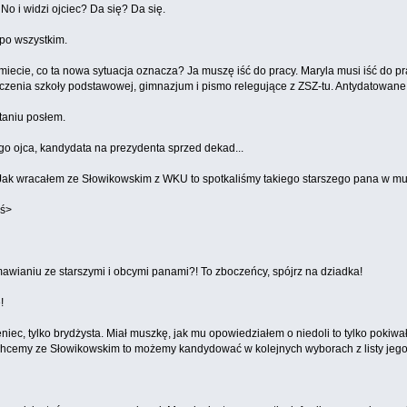
No i widzi ojciec? Da się? Da się.
 po wszystkim.
umiecie, co ta nowa sytuacja oznacza? Ja muszę iść do pracy. Maryla musi iść do p
czenia szkoły podstawowej, gimnazjum i pismo relegujące z ZSZ-tu. Antydatowane
taniu posłem.
go ojca, kandydata na prezydenta sprzed dekad...
 Jak wracałem ze Słowikowskim z WKU to spotkaliśmy takiego starszego pana w mu
oś>
awianiu ze starszymi i obcymi panami?! To zboczeńcy, spójrz na dziadka!
!
niec, tylko brydżysta. Miał muszkę, jak mu opowiedziałem o niedoli to tylko pokiwał 
ak chcemy ze Słowikowskim to możemy kandydować w kolejnych wyborach z listy jego