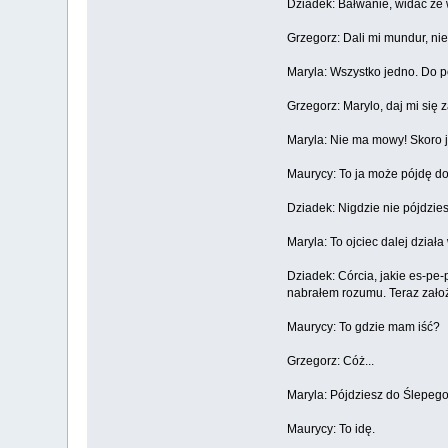
Dziadek: Bałwanie, widać że w
Grzegorz: Dali mi mundur, ni
Maryla: Wszystko jedno. Do p
Grzegorz: Marylo, daj mi się 
Maryla: Nie ma mowy! Skoro ja
Maurycy: To ja może pójdę do
Dziadek: Nigdzie nie pójdzies
Maryla: To ojciec dalej działa
Dziadek: Córcia, jakie es-pe
nabrałem rozumu. Teraz zało
Maurycy: To gdzie mam iść?
Grzegorz: Cóż...
Maryla: Pójdziesz do Ślepego
Maurycy: To idę.