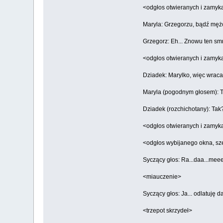
<odgłos otwieranych i zamyk
Maryla: Grzegorzu, bądź mężc
Grzegorz: Eh... Znowu ten sm
<odgłos otwieranych i zamyk
Dziadek: Marylko, więc wrac
Maryla (pogodnym głosem): Tak
Dziadek (rozchichotany): Tak
<odgłos otwieranych i zamyk
<odgłos wybijanego okna, sze
Syczący głos: Ra...daa...meee.
<miauczenie>
Syczący głos: Ja... odlatuję da
<trzepot skrzydeł>