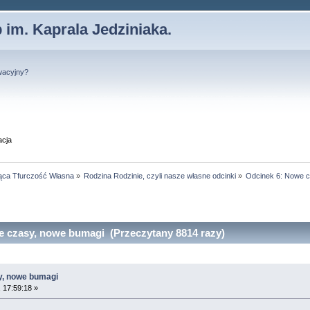
 im. Kaprala Jedziniaka.
wacyjny?
acja
ąca Tfurczość Własna
»
Rodzina Rodzinie, czyli nasze własne odcinki
»
Odcinek 6: Nowe 
 czasy, nowe bumagi (Przeczytany 8814 razy)
y, nowe bumagi
 17:59:18 »