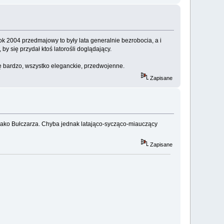
ok 2004 przedmajowy to były lata generalnie bezrobocia, a i
y się przydał ktoś latorośli doglądający.
ę bardzo, wszystko eleganckie, przedwojenne.
Zapisane
jako Bułczarza. Chyba jednak latająco-sycząco-miauczący
Zapisane