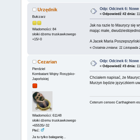
Odp: Odcinek 6: Nowe
Urzędnik
«
Odpowiedź #2 dnia:
11
Bułczarz
Jak na razie to Maurycy się w
Wiadomości: 84
mając małe, dwudziestojednole
słoiki dżemu truskawkowego
+15/-0
A Jacek Maria Poszepszyński
«
Ostatnia zmiana: 11 Listopada
Odp: Odcinek 6: Nowe
Cezarian
«
Odpowiedź #3 dnia:
11
Pierdziel
Kombatant Wojny Rosyjsko-
Chciałem napisać, że Maurycy
Japońskiej
Murzyn będzie języczkiem u
Ceterum censeo Carthaginem es
Wiadomości: 61148
słoiki dżemu truskawkowego
+65535/-32
Płeć:
Ja tu tylko bałaganię...