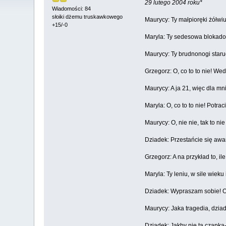
29 lutego 2004 roku*
Wiadomości: 84
słoiki dżemu truskawkowego
Maurycy: Ty małpioręki żółwiu
+15/-0
Maryla: Ty sedesowa blokado
Maurycy: Ty brudnonogi staru
Grzegorz: O, co to to nie! W
Maurycy: A ja 21, więc dla mn
Maryla: O, co to to nie! Potra
Maurycy: O, nie nie, tak to 
Dziadek: Przestańcie się awa
Grzegorz: A na przykład to, i
Maryla: Ty leniu, w sile wiek
Dziadek: Wypraszam sobie! O,
Maurycy: Jaka tragedia, dzia
Dziadek: Jakby nie ta czapka-