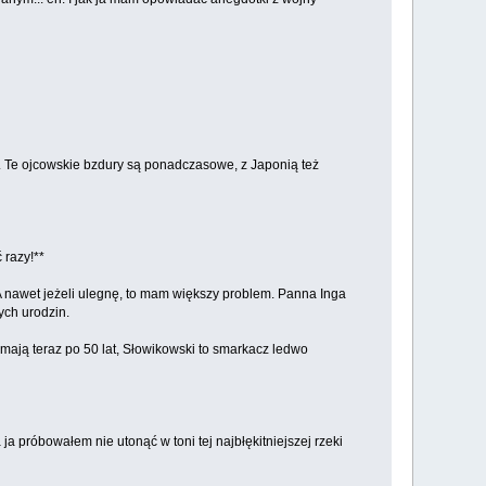
j. Te ojcowskie bzdury są ponadczasowe, z Japonią też
razy!**
oś. A nawet jeżeli ulegnę, to mam większy problem. Panna Inga
nych urodzin.
mają teraz po 50 lat, Słowikowski to smarkacz ledwo
ja próbowałem nie utonąć w toni tej najbłękitniejszej rzeki