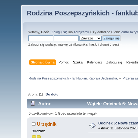
Rodzina Poszepszyńskich - fanklub
Witamy,
Gość
.
Zaloguj się
lub
zarejestruj
.Czy dotarł do Ciebie
email akty
Zaloguj się podając nazwę użytkownika, hasło i długość sesji
Strona główna
Pomoc
Szukaj
Kalendarz
Zaloguj się
Rejestr
Rodzina Poszepszyńskich - fanklub im. Kaprala Jedziniaka.
»
Przerażaj
Strony: [
1
]
Do dołu
Autor
Wątek: Odcinek 6: Nowe
0 użytkowników i 1 Gość przegląda ten wątek.
Odcinek 6: Nowe czas
Urzędnik
«
dnia:
11 Listopada 2023,
Bułczarz