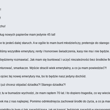
!
!
chu!
edług nowych papierów mam jedynie 45 lat!
ie to jesteś dalej staruch. A w ogóle to mam bunt młodzieńczy, pretensje do stare
ciliśmy wszystkie emerytury, renty i honorowe świadczenia, kasy nie ma i nie będzie.
nie będziemy rozmawiać. Jak mam się buntować i uczyć niezależności bez środków 
nturować, smarkacze. Wyście stracili wiek emerytalny, a co ja mam powiedzieć?!
le ojciec tej nowej emerytury ma, bo to będzie nasz jedyny dochód.
u i już chcesz objadać dziadka?! Starego dziadka?!
 tu w bumadze wychodzi, że mam raptem 70 lat. I to dopiero tragedia, co wy wiec
dek ma z nas najlepiej. Pomimo odmłodnięcia zachował środki do życia, a co ja m
niebitka to bym ci tak zasadził kopa, jak mi kapral Jedziniak zasadził w niezapom