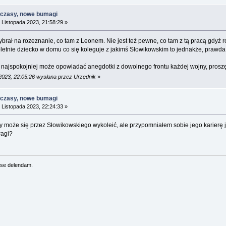
 czasy, nowe bumagi
 Listopada 2023, 21:58:29 »
ybrał na rozeznanie, co tam z Leonem. Nie jest też pewne, co tam z tą pracą gdyż r
tnie dziecko w domu co się koleguje z jakimś Słowikowskim to jednakże, prawda, b
 najspokojniej może opowiadać anegdotki z dowolnego frontu każdej wojny, prosz
 2023, 22:05:26 wysłana przez Urzędnik
»
 czasy, nowe bumagi
 Listopada 2023, 22:24:33 »
 może się przez Słowikowskiego wykoleić, ale przypomniałem sobie jego karierę 
wagi?
se delendam.