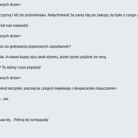
anych drzwi>
zyzną i idź do pośredniaka. Natychmiast! Ja zaraz idę po zakupy, by było z czego 
ród nas nawiedzi.
anych drzwi>
asz do gotowania popisowych zapiekanek?
. A nawet kupię ojcu słoik dżemu, jeżeli ojciec pójdzie ze mną.
? To idźmy czym prędzej!
anych drzwi>
lest skrzydeł, pacnięcia czegoś miękkiego i desperackie maiuczenie>
..sie.
aa-lej... Piilnuj tej szmaaaaty.