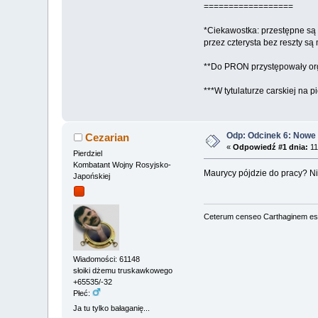
==================
*Ciekawostka: przestępne są l
przez czterysta bez reszty s
**Do PRON przystępowały orga
***W tytulaturze carskiej na 
Odp: Odcinek 6: Nowe
Cezarian
«
Odpowiedź #1 dnia:
11
Pierdziel
Kombatant Wojny Rosyjsko-
Maurycy pójdzie do pracy? Ni
Japońskiej
Ceterum censeo Carthaginem es
Wiadomości: 61148
słoiki dżemu truskawkowego
+65535/-32
Płeć:
Ja tu tylko bałaganię...