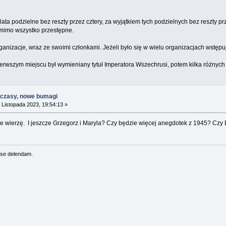
ata podzielne bez reszty przez cztery, za wyjątkiem tych podzielnych bez reszty prze
ą mimo wszystko przestępne.
nizacje, wraz ze swoimi członkami. Jeżeli było się w wielu organizacjach wstępu
pierwszym miejscu był wymieniany tytuł Imperatora Wszechrusi, potem kilka różnych 
 czasy, nowe bumagi
 Listopada 2023, 19:54:13 »
e wierzę. I jeszcze Grzegorz i Maryla? Czy będzie więcej anegdotek z 1945? Czy
se delendam.