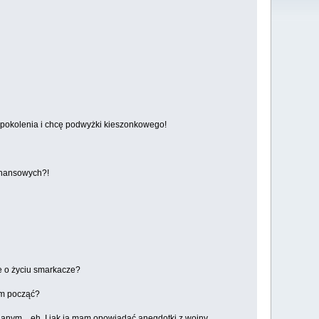
go pokolenia i chcę podwyżki kieszonkowego!
finansowych?!
ie o życiu smarkacze?
am począć?
nianym... eh. I jak ja mam opowiadać anegdotki z wojny