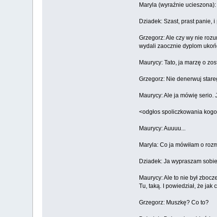
Maryla (wyraźnie ucieszona): 
Dziadek: Szast, prast panie, i
Grzegorz: Ale czy wy nie roz
wydali zaocznie dyplom ukoń
Maurycy: Tato, ja marzę o zos
Grzegorz: Nie denerwuj stare
Maurycy: Ale ja mówię serio.
<odgłos spoliczkowania kog
Maurycy: Auuuu...
Maryla: Co ja mówiłam o rozm
Dziadek: Ja wypraszam sobie
Maurycy: Ale to nie był zbocze
Tu, taką. I powiedział, że j
Grzegorz: Muszkę? Co to?