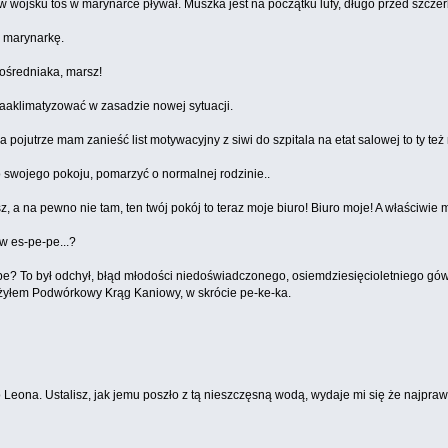
 wojsku toś w marynarce pływał. Muszka jest na początku lufy, długo przed szczerb
e marynarkę.
ośredniaka, marsz!
zaaklimatyzować w zasadzie nowej sytuacji.
 pojutrze mam zanieść list motywacyjny z siwi do szpitala na etat salowej to ty też
 swojego pokoju, pomarzyć o normalnej rodzinie..
z, a na pewno nie tam, ten twój pokój to teraz moje biuro! Biuro moje! A właściwie
 w es-pe-pe...?
-pe? To był odchył, błąd młodości niedoświadczonego, osiemdziesięcioletniego gó
żyłem Podwórkowy Krąg Kaniowy, w skrócie pe-ke-ka.
 Leona. Ustalisz, jak jemu poszło z tą nieszczęsną wodą, wydaje mi się że najpraw