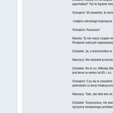
japońskiej? Toć to będzie ni
Grzegorz: W zasadzie, to ojci
<odgłos zdrowego kopnięcia 
Grzegorz: Auuuuuu!
Maryla: Ty nie masz czapki-n
Rosjanie walczyli najprawdo
Dziadek: Ja, u komunistów w 
Maurycy: Ale dziadek przeci
Dziadek: No to co, Mikołaj Sta
jest teraz w wieku lat 85, i c
Grzegorz: Czy wy w zasadzie 
pełnoletni co teraz histeryczni
Maurycy: Tato, ale tata wie że 
Dziadek: Towarzyszu, nie wart
ojczyzny światowego proletari