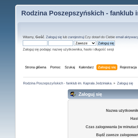
Rodzina Poszepszyńskich - fanklub i
Witamy,
Gość
.
Zaloguj się
lub
zarejestruj
.Czy dotarł do Ciebie
email aktywac
Zaloguj się podając nazwę użytkownika, hasło i długość sesji
Strona główna
Pomoc
Szukaj
Kalendarz
Zaloguj się
Rejestracja
Rodzina Poszepszyńskich - fanklub im. Kaprala Jedziniaka.
»
Zaloguj się
Zaloguj się
Nazwa użytkownik
Hasł
Czas zalogowania (w minutac
Bądź zawsze zalogowan