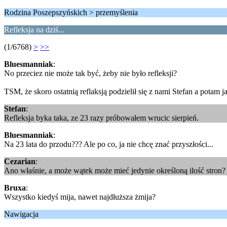
Rodzina Poszepszyńskich > przemyślenia
Refleksja na dziś...
(1/6768)
>
>>
Bluesmanniak
:
No przeciez nie może tak być, żeby nie było refleksji?
TSM, że skoro ostatnią reflaksją podzielił się z nami Stefan a potam ja
Stefan
:
Refleksja byka taka, ze 23 razy próbowałem wrucic sierpień.
Bluesmanniak
:
Na 23 lata do przodu??? Ale po co, ja nie chcę znać przyszłości...
Cezarian
:
Ano właśnie, a może wątek może mieć jedynie określoną ilość stron?
Bruxa
:
Wszystko kiedyś mija, nawet najdłuższa żmija?
Nawigacja