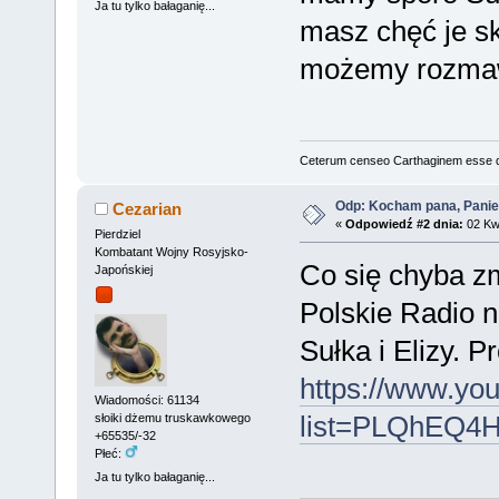
Ja tu tylko bałaganię...
masz chęć je s
możemy rozma
Ceterum censeo Carthaginem esse 
Odp: Kocham pana, Panie
Cezarian
«
Odpowiedź #2 dnia:
02 Kwi
Pierdziel
Kombatant Wojny Rosyjsko-
Co się chyba zm
Japońskiej
Polskie Radio n
Sułka i Elizy. Pr
https://www.you
Wiadomości: 61134
list=PLQhEQ4
słoiki dżemu truskawkowego
+65535/-32
Płeć:
Ja tu tylko bałaganię...