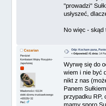
"prowadzi" Sułk
usłyszeć, dlacz
No więc - skąd
Odp: Kocham pana, Panie
Cezarian
«
Odpowiedź #1 dnia:
14 Paź
Pierdziel
Kombatant Wojny Rosyjsko-
Wyrwę się do o
Japońskiej
wiem i nie być 
nikt z nas (moż
Panem Sułkiem 
Wiadomości: 61134
przypadku RP, 
słoiki dżemu truskawkowego
+65535/-32
Płeć:
mamy sporo Sułk