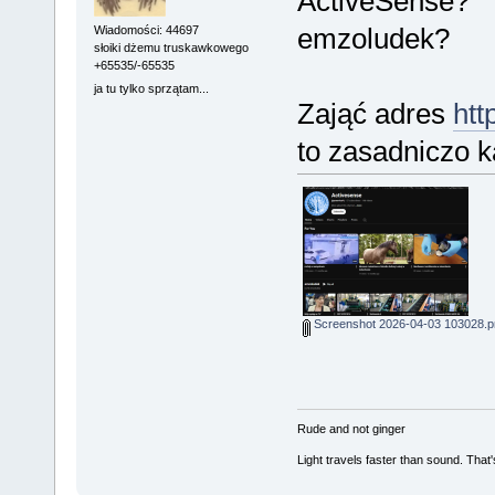
ActiveSense?
emzoludek?
Wiadomości: 44697
słoiki dżemu truskawkowego
+65535/-65535
ja tu tylko sprzątam...
Zająć adres
htt
to zasadniczo k
Screenshot 2026-04-03 103028.p
Rude and not ginger
Light travels faster than sound. Tha