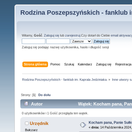
Rodzina Poszepszyńskich - fanklub i
Witamy,
Gość
.
Zaloguj się
lub
zarejestruj
.Czy dotarł do Ciebie
email aktywac
Zaloguj się podając nazwę użytkownika, hasło i długość sesji
Strona główna
Pomoc
Szukaj
Kalendarz
Zaloguj się
Rejestracja
Rodzina Poszepszyńskich - fanklub im. Kaprala Jedziniaka.
»
Inne utwory s
Strony: [
1
]
Do dołu
Autor
Wątek: Kocham pana, Pani
0 użytkowników i 1 Gość przegląda ten wątek.
Kocham pana, Panie Sułk
Urzędnik
«
dnia:
14 Października 2024,
Bułczarz