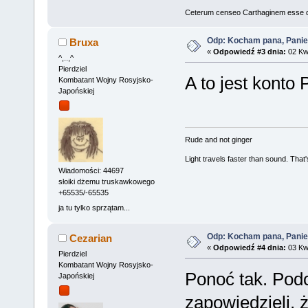
Ceterum censeo Carthaginem esse 
Odp: Kocham pana, Panie
Bruxa
«
Odpowiedź #3 dnia:
02 Kwi
^,..,^
Pierdziel
A to jest konto
Kombatant Wojny Rosyjsko-
Japońskiej
Rude and not ginger
Light travels faster than sound. Tha
Wiadomości: 44697
słoiki dżemu truskawkowego
+65535/-65535
ja tu tylko sprzątam...
Odp: Kocham pana, Panie
Cezarian
«
Odpowiedź #4 dnia:
03 Kwi
Pierdziel
Kombatant Wojny Rosyjsko-
Ponoć tak. Pod
Japońskiej
zapowiedzieli, 