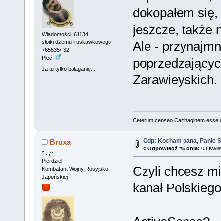
dokopałem się, 
jeszcze, także 
Wiadomości: 61134
Ale - przynajmni
słoiki dżemu truskawkowego
+65535/-32
Płeć:
poprzedzającyc
Ja tu tylko bałaganię...
Zarawieyskich.
Ceterum censeo Carthaginem esse 
Odp: Kocham pana, Panie S
Bruxa
«
Odpowiedź #5 dnia:
03 Kwiet
^,..,^
Pierdziel
Czyli chcesz mi
Kombatant Wojny Rosyjsko-
Japońskiej
kanał Polskieg