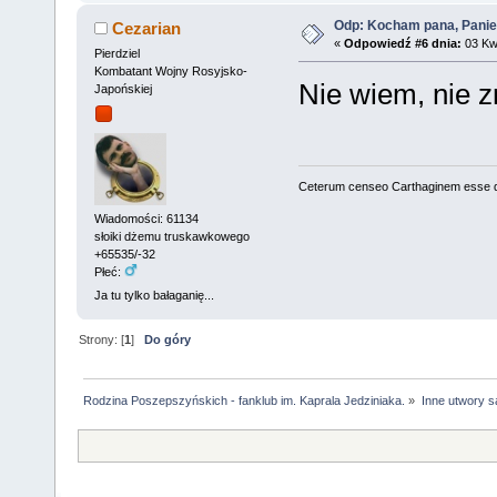
Odp: Kocham pana, Panie
Cezarian
«
Odpowiedź #6 dnia:
03 Kwi
Pierdziel
Kombatant Wojny Rosyjsko-
Nie wiem, nie z
Japońskiej
Ceterum censeo Carthaginem esse 
Wiadomości: 61134
słoiki dżemu truskawkowego
+65535/-32
Płeć:
Ja tu tylko bałaganię...
Strony: [
1
]
Do góry
Rodzina Poszepszyńskich - fanklub im. Kaprala Jedziniaka.
»
Inne utwory s