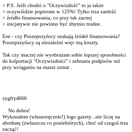
> P.S. Jeśli chodzi o "Oczywizdoźć" to ja także
> oczywiździe popieram w 125%! Tylko trza zanleźć
> źródło finansowania, co przy tak zacnej
> inicjatywie nie powinno być zbytnio trudne.
Eee - czy Poszepszyńscy szukają źródeł finansowania?
Poszepszyńscy są niezależni więc tną koszty.
Tak czy inaczej nie wyobrażam sobie lepszej sposobności
do kolportacji "Oczywizdości" i zebrania podpisów niż
przy wciąganiu na maszt szmat .
zygfryd666
No dobra!
Wykonałem (własnoręcznie!) logo gazety...nie liczę na
abrobatę (zwłaszcza co poniektórych), choć od czegoś trza
zacząć!