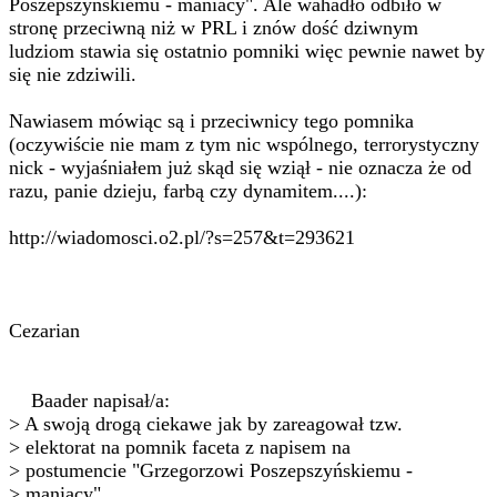
Poszepszyńskiemu - maniacy". Ale wahadło odbiło w
stronę przeciwną niż w PRL i znów dość dziwnym
ludziom stawia się ostatnio pomniki więc pewnie nawet by
się nie zdziwili.
Nawiasem mówiąc są i przeciwnicy tego pomnika
(oczywiście nie mam z tym nic wspólnego, terrorystyczny
nick - wyjaśniałem już skąd się wziął - nie oznacza że od
razu, panie dzieju, farbą czy dynamitem....):
http://wiadomosci.o2.pl/?s=257&t=293621
Cezarian
Baader napisał/a:
> A swoją drogą ciekawe jak by zareagował tzw.
> elektorat na pomnik faceta z napisem na
> postumencie "Grzegorzowi Poszepszyńskiemu -
> maniacy".