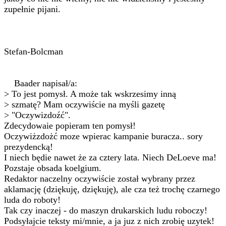
zupełnie pijani.
Stefan-Bolcman
Baader napisał/a:
> To jest pomysł. A może tak wskrzesimy inną
> szmatę? Mam oczywiście na myśli gazetę
> "Oczywizdoźć".
Zdecydowaie popieram ten pomysł!
Oczywiżzdożć moze wpierac kampanie buracza.. sory
prezydencką!
I niech będie nawet że za cztery lata. Niech DeLoeve ma!
Pozstaje obsada koelgium.
Redaktor naczelny oczywiście został wybrany przez
aklamację (dziękuję, dziękuję), ale cza też trochę czarnego
luda do roboty!
Tak czy inaczej - do maszyn drukarskich ludu roboczy!
Podsyłajcie teksty mi/mnie, a ja juz z nich zrobię uzytek!