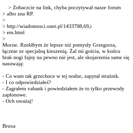
> Zobaczcie na link, chyba poczytywał nasze forum
> albo zna RP.
>
> http://wiadomosci.onet.pl/1433708,69,i
> em.html
>
Mocne. Rzekłbym że lepsze niż pomysły Grzegorza,
łącznie ze specjalną kieszenią. Żal mi gościa, w końcu
brak nogi fajny na pewno nie jest, ale skojarzenia same się
nasuwają:
- Co wam tak grzechoce w tej nodze, zapytał strażnik.
- I co odpowiedziałeś?
- Zagrałem vabank i powiedziałem że to tylko przewody
zapłonowe.
- Och uważaj!
Bruxa