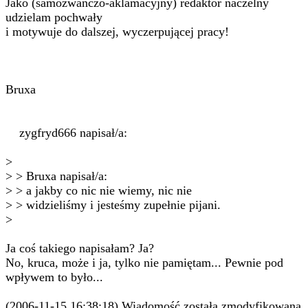
Jako (samozwańczo-aklamacyjny) redaktor naczelny
udzielam pochwały
i motywuje do dalszej, wyczerpującej pracy!
Bruxa
zygfryd666 napisał/a:
>
> > Bruxa napisał/a:
> > a jakby co nic nie wiemy, nic nie
> > widzieliśmy i jesteśmy zupełnie pijani.
>
Ja coś takiego napisałam? Ja?
No, kruca, może i ja, tylko nie pamiętam... Pewnie pod
wpływem to było...
(2006-11-15 16:38:18) Wiadomość została zmodyfikowana