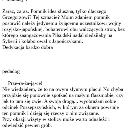
Zaraz, zaraz. Pomnik idea słuszna, tylko dlaczego
Grzegorzowi? Tej szmacie? Moim zdaniem pomnik
postawić należy jedynemu żyjącemu uczestnikowi wojny
rosyjsko-japońskiej, bohaterowi obu walczących stron, bez
którego zaangażowania Piłsudski nadal siedziłaby na
Syberii i kolaborował z Japończykami.
Dedykacja bardzo dobra
pedadog
Prze-ra-ża-ją-ce!
Nie wiedziałem, że to na owym słynnym placu! No chyba
przyjdzie się ponownie spotkać na małym flaszmobie, czy
jak to tam się zwie. A swoją drogą... wyobrażam sobie
odcinek Poszepszyńskich, w którym za oknem powstaje
ten pomnik i dzieją się rzeczy z nim związane.
Przy okazji wizyty w stolicy może warto odnaleźć i
odwiedzić pewien grób.