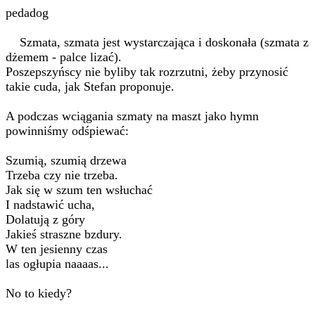
pedadog
Szmata, szmata jest wystarczająca i doskonała (szmata z
dżemem - palce lizać).
Poszepszyńscy nie byliby tak rozrzutni, żeby przynosić
takie cuda, jak Stefan proponuje.
A podczas wciągania szmaty na maszt jako hymn
powinniśmy odśpiewać:
Szumią, szumią drzewa
Trzeba czy nie trzeba.
Jak się w szum ten wsłuchać
I nadstawić ucha,
Dolatują z góry
Jakieś straszne bzdury.
W ten jesienny czas
las ogłupia naaaas...
No to kiedy?