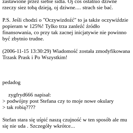
zastawione przez siebie sidla. Oj cos ostatnio dziwne
rzeczy siez tobą dzieją, oj dziwne.... strach sie bać.
P.S. Jeśli chodzi o "Oczywizdoźć" to ja także oczywiździe
popieram w 125%! Tylko trza zanleźć źródło
finansowania, co przy tak zacnej inicjatywie nie powinno
być zbytnio trudne.
(2006-11-15 13:30:29) Wiadomość została zmodyfikowana
Trzask Prask i Po Wszystkim!
pedadog
zygfryd666 napisał:
> podwójny post Stefana czy to moje nowe okulary
> tak robią????
Stefan stara się uśpić naszą czujność w ten sposób ale mu
się nie uda . Szczegóły wkrótce...