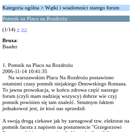
Kategoria ogólna > Wątki i wiadomości starego forum
Pomnik na Placu na Rozdrożu
(1/14)
>
>>
Bruxa
:
Baader
1. Pomnik na Placu na Rozdrożu
2006-11-14 10:41:35
Na warszawskim Placu Na Rozdrożu postawiono
ostatnimi czasy pomnik niejakiego Dmowskiego Romana.
To jawna prowokacja, w końcu zdrowa część naszego
forum (czyli mam nadzieję wszyscy) dobrze wie czyj
pomnik powinien się tam znaleźć. Smutnym faktem
jednakowoż jest, że ktoś nas uprzedził.
A swoją drogą ciekawe jak by zareagował tzw. elektorat na
pomnik faceta z napisem na postumencie "Grzegorzowi