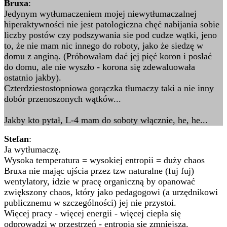
Bruxa
:
Jedynym wytłumaczeniem mojej niewytłumaczalnej
hiperaktywności nie jest patologiczna chęć nabijania sobie
liczby postów czy podszywania sie pod cudze wątki, jeno
to, że nie mam nic innego do roboty, jako że siedzę w
domu z anginą. (Próbowałam dać jej pięć koron i posłać
do domu, ale nie wyszło - korona się zdewaluowała
ostatnio jakby).
Czterdziestostopniowa gorączka tłumaczy taki a nie inny
dobór przenoszonych wątków...
Jakby kto pytał, L-4 mam do soboty włącznie, he, he...
Stefan
:
Ja wytłumaczę.
Wysoka temperatura = wysokiej entropii = duży chaos
Bruxa nie mając ujścia przez tzw naturalne (fuj fuj)
wentylatory, idzie w pracę organiczną by opanować
zwiększony chaos, który jako pedagogowi (a urzędnikowi
publicznemu w szczególności) jej nie przystoi.
Więcej pracy - więcej energii - więcej ciepła się
odprowadzi w przestrzeń - entropia się zmniejsza.