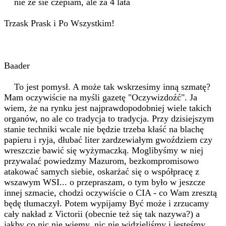
nie że sie czepiam, ale za 4 lata
Trzask Prask i Po Wszystkim!
Baader
To jest pomysł. A może tak wskrzesimy inną szmatę?
Mam oczywiście na myśli gazetę "Oczywizdoźć". Ja
wiem, że na rynku jest najprawdopodobniej wiele takich
organów, no ale co tradycja to tradycja. Przy dzisiejszym
stanie techniki wcale nie będzie trzeba kłaść na blachę
papieru i ryja, dłubać liter zardzewiałym gwoździem czy
wreszczie bawić się wyżymaczką. Moglibyśmy w niej
przywalać powiedzmy Mazurom, bezkompromisowo
atakować samych siebie, oskarżać się o współpracę z
wszawym WSI... o przepraszam, o tym było w jeszcze
innej szmacie, chodzi oczywiście o CIA - co Wam zresztą
będę tłumaczył. Potem wypijamy Być może i zrzucamy
cały nakład z Victorii (obecnie też się tak nazywa?) a
jakby co nic nie wiemy, nic nie widzieliśmy i jesteśmy