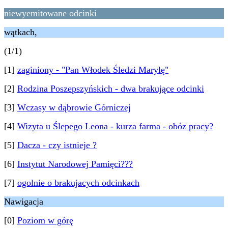
niewyemitowane odcinki
wątkach,
(1/1)
[1]
zaginiony - "Pan Włodek Śledzi Marylę"
[2]
Rodzina Poszepszyńskich - dwa brakujące odcinki
[3]
Wczasy w dąbrowie Górniczej
[4]
Wizyta u Ślepego Leona - kurza farma - obóz pracy?
[5]
Dacza - czy istnieje ?
[6]
Instytut Narodowej Pamięci???
[7]
ogolnie o brakujacych odcinkach
Nawigacja
[0]
Poziom w górę