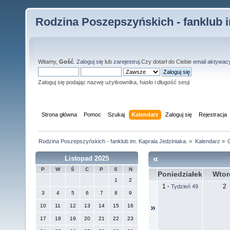
Rodzina Poszepszyńskich - fanklub i
Witamy,
Gość
.
Zaloguj się
lub
zarejestruj
.Czy dotarł do Ciebie
email aktywac
Zaloguj się podając nazwę użytkownika, hasło i długość sesji
Strona główna
Pomoc
Szukaj
Kalendarz
Zaloguj się
Rejestracja
Rodzina Poszepszyńskich - fanklub im. Kaprala Jedziniaka.
»
Kalendarz
»
«
Listopad 2025
P
W
Ś
C
P
S
N
Poniedziałek
Wtor
1
2
1
2
-
Tydzień 49
3
4
5
6
7
8
9
10
11
12
13
14
15
16
»
17
18
19
20
21
22
23