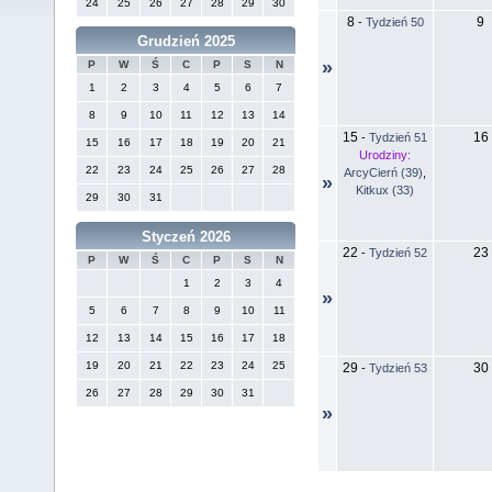
24
25
26
27
28
29
30
8
9
-
Tydzień 50
Grudzień 2025
»
P
W
Ś
C
P
S
N
1
2
3
4
5
6
7
8
9
10
11
12
13
14
15
16
-
Tydzień 51
15
16
17
18
19
20
21
Urodziny:
22
23
24
25
26
27
28
ArcyCierń (39)
,
»
Kitkux (33)
29
30
31
Styczeń 2026
22
23
-
Tydzień 52
P
W
Ś
C
P
S
N
1
2
3
4
»
5
6
7
8
9
10
11
12
13
14
15
16
17
18
19
20
21
22
23
24
25
29
30
-
Tydzień 53
26
27
28
29
30
31
»