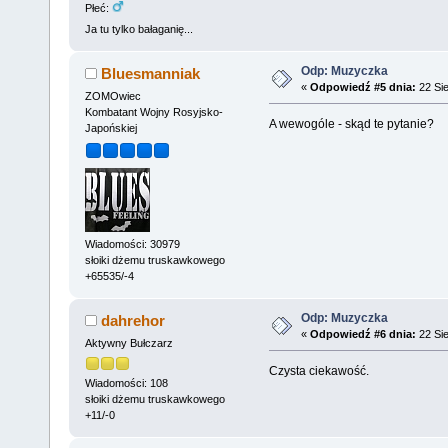
Płeć:
Ja tu tylko bałaganię...
Odp: Muzyczka
Bluesmanniak
«
Odpowiedź #5 dnia:
22 Sie
ZOMOwiec
Kombatant Wojny Rosyjsko-
A wewogóle - skąd te pytanie?
Japońskiej
Wiadomości: 30979
słoiki dżemu truskawkowego
+65535/-4
Odp: Muzyczka
dahrehor
«
Odpowiedź #6 dnia:
22 Sie
Aktywny Bułczarz
Czysta ciekawość.
Wiadomości: 108
słoiki dżemu truskawkowego
+11/-0