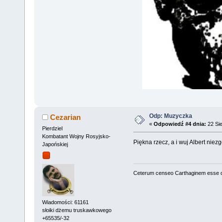
Odp: Muzyczka
Cezarian
«
Odpowiedź #4 dnia:
22 Sie
Pierdziel
Kombatant Wojny Rosyjsko-
Piękna rzecz, a i wuj Albert niezg
Japońskiej
Ceterum censeo Carthaginem esse 
Wiadomości: 61161
słoiki dżemu truskawkowego
+65535/-32