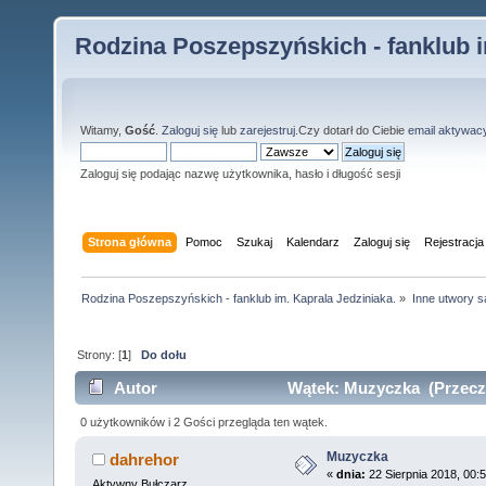
Rodzina Poszepszyńskich - fanklub i
Witamy,
Gość
.
Zaloguj się
lub
zarejestruj
.Czy dotarł do Ciebie
email aktywac
Zaloguj się podając nazwę użytkownika, hasło i długość sesji
Strona główna
Pomoc
Szukaj
Kalendarz
Zaloguj się
Rejestracja
Rodzina Poszepszyńskich - fanklub im. Kaprala Jedziniaka.
»
Inne utwory s
Strony: [
1
]
Do dołu
Autor
Wątek: Muzyczka (Przeczy
0 użytkowników i 2 Gości przegląda ten wątek.
Muzyczka
dahrehor
«
dnia:
22 Sierpnia 2018, 00:5
Aktywny Bułczarz