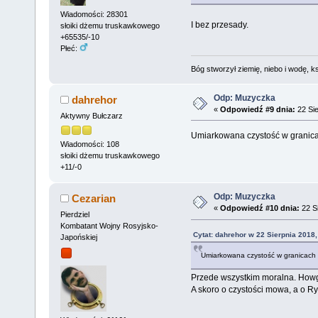
Wiadomości: 28301
I bez przesady.
słoiki dżemu truskawkowego
+65535/-10
Płeć:
Bóg stworzył ziemię, niebo i wodę, ks
Odp: Muzyczka
dahrehor
«
Odpowiedź #9 dnia:
22 Sie
Aktywny Bułczarz
Umiarkowana czystość w granica
Wiadomości: 108
słoiki dżemu truskawkowego
+11/-0
Odp: Muzyczka
Cezarian
«
Odpowiedź #10 dnia:
22 Si
Pierdziel
Kombatant Wojny Rosyjsko-
Cytat: dahrehor w 22 Sierpnia 2018,
Japońskiej
Umiarkowana czystość w granicach 
Przede wszystkim moralna. How
A skoro o czystości mowa, a o Ry