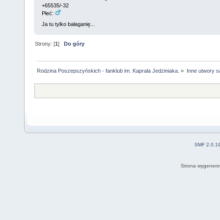
+65535/-32
Płeć:
Ja tu tylko bałaganię...
Strony: [
1
]
Do góry
Rodzina Poszepszyńskich - fanklub im. Kaprala Jedziniaka.
»
Inne utwory s
SMF 2.0.1
Strona wygenero