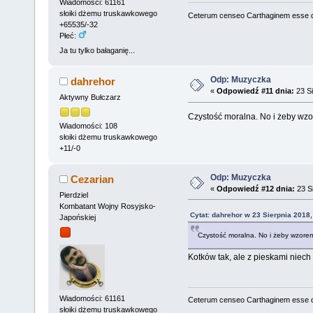
Wiadomości: 61161
słoiki dżemu truskawkowego
Ceterum censeo Carthaginem esse 
+65535/-32
Płeć:
Ja tu tylko bałaganię...
Odp: Muzyczka
dahrehor
«
Odpowiedź #11 dnia:
23 Si
Aktywny Bułczarz
Czystość moralna. No i żeby wz
Wiadomości: 108
słoiki dżemu truskawkowego
+11/-0
Odp: Muzyczka
Cezarian
«
Odpowiedź #12 dnia:
23 Si
Pierdziel
Kombatant Wojny Rosyjsko-
Cytat: dahrehor w 23 Sierpnia 2018,
Japońskiej
Czystość moralna. No i żeby wzore
Kotków tak, ale z pieskami niech 
Wiadomości: 61161
Ceterum censeo Carthaginem esse 
słoiki dżemu truskawkowego