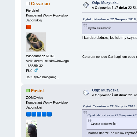
Odp: Muzyczka
Cezarian
«
Odpowiedź #7 dnia:
22 Sie
Pierdziel
Kombatant Wojny Rosyjsko-
Cytat: dahrehor w 22 Sierpnia 2018,
Japońskiej
Czysta ciekawość.
I bardzo dobrze, bo lubimy czyst
Wiadomości: 61161
Ceterum censeo Carthaginem esse 
słoiki dżemu truskawkowego
+65535/-32
Płeć:
Ja tu tylko bałaganię...
Odp: Muzyczka
Fasiol
«
Odpowiedź #8 dnia:
22 Sie
ZOMOwiec
Kombatant Wojny Rosyjsko-
Cytat: Cezarian w 22 Sierpnia 2018,
Japońskiej
Cytat: dahrehor w 22 Sierpnia 20
Czysta ciekawość.
I bardzo dobrze, bo lubimy czystoś