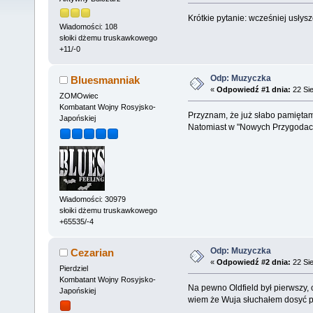
Krótkie pytanie: wcześniej usłysz
Wiadomości: 108
słoiki dżemu truskawkowego
+11/-0
Odp: Muzyczka
Bluesmanniak
«
Odpowiedź #1 dnia:
22 Sie
ZOMOwiec
Kombatant Wojny Rosyjsko-
Przyznam, że już słabo pamiętam "P
Japońskiej
Natomiast w "Nowych Przygodach...
Wiadomości: 30979
słoiki dżemu truskawkowego
+65535/-4
Odp: Muzyczka
Cezarian
«
Odpowiedź #2 dnia:
22 Sie
Pierdziel
Kombatant Wojny Rosyjsko-
Na pewno Oldfield był pierwszy, c
Japońskiej
wiem że Wuja słuchałem dosyć 