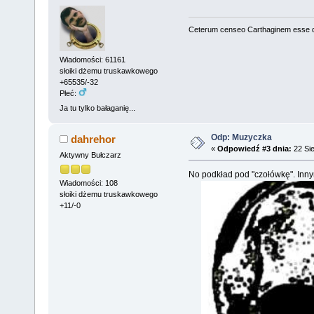
Ceterum censeo Carthaginem esse 
Wiadomości: 61161
słoiki dżemu truskawkowego
+65535/-32
Płeć:
Ja tu tylko bałaganię...
Odp: Muzyczka
dahrehor
«
Odpowiedź #3 dnia:
22 Sie
Aktywny Bułczarz
No podkład pod "czołówkę". Inny
Wiadomości: 108
słoiki dżemu truskawkowego
+11/-0