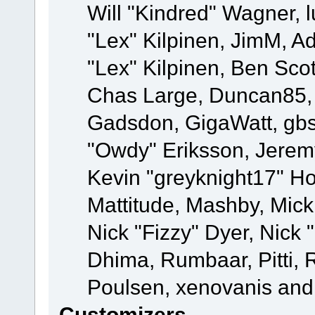
Will "Kindred" Wagner, l
"Lex" Kilpinen, JimM, Ad
"Lex" Kilpinen, Ben Sco
Chas Large, Duncan85, E
Gadsdon, GigaWatt, gbs
"Owdy" Eriksson, Jeremy
Kevin "greyknight17" Hou
Mattitude, Mashby, Mick G
Nick "Fizzy" Dyer, Nick 
Dhima, Rumbaar, Pitti,
Poulsen, xenovanis and
Customizers