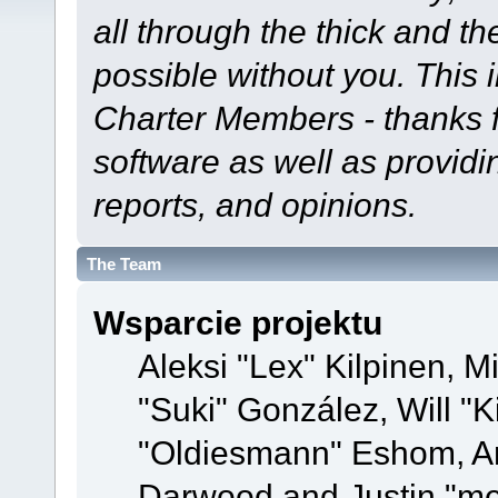
all through the thick and th
possible without you. This 
Charter Members - thanks fo
software as well as provid
reports, and opinions.
The Team
Wsparcie projektu
Aleksi "Lex" Kilpinen, Mi
"Suki" González, Will "
"Oldiesmann" Eshom, A
Darwood and Justin "me