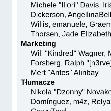
Michele "Illori" Davis, 
Dickerson, AngellinaBell
Willis, emanuele, Grae
Thorsen, Jade Elizabet
Marketing
Will "Kindred" Wagner,
Forsberg, Ralph "[n3rve
Mert "Antes" Alınbay
Tłumacze
Nikola "Dzonny" Novako
Domínguez, m4z, Relyan