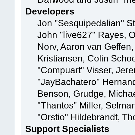
Developers
Jon "Sesquipedalian" St
John "live627" Rayes, 
Norv, Aaron van Geffen,
Kristiansen, Colin Scho
"Compuart" Visser, Jer
"JayBachatero" Hernand
Benson, Grudge, Micha
"Thantos" Miller, Selma
"Orstio" Hildebrandt, Th
Support Specialists