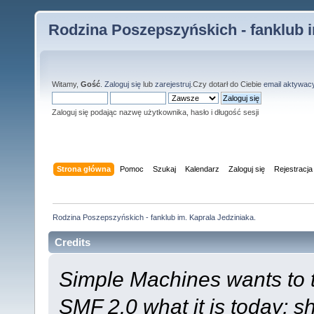
Rodzina Poszepszyńskich - fanklub i
Witamy,
Gość
.
Zaloguj się
lub
zarejestruj
.Czy dotarł do Ciebie
email aktywac
Zaloguj się podając nazwę użytkownika, hasło i długość sesji
Strona główna
Pomoc
Szukaj
Kalendarz
Zaloguj się
Rejestracja
Rodzina Poszepszyńskich - fanklub im. Kaprala Jedziniaka.
Credits
Simple Machines wants to
SMF 2.0 what it is today; s