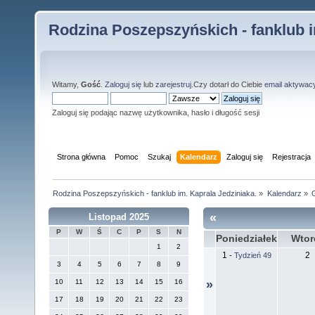
Rodzina Poszepszyńskich - fanklub i
Witamy,
Gość
.
Zaloguj się
lub
zarejestruj
.Czy dotarł do Ciebie
email aktywac
Zaloguj się podając nazwę użytkownika, hasło i długość sesji
Strona główna
Pomoc
Szukaj
Kalendarz
Zaloguj się
Rejestracja
Rodzina Poszepszyńskich - fanklub im. Kaprala Jedziniaka.
»
Kalendarz
»
«
Listopad 2025
P
W
Ś
C
P
S
N
Poniedziałek
Wtor
1
2
1
2
-
Tydzień 49
3
4
5
6
7
8
9
10
11
12
13
14
15
16
»
17
18
19
20
21
22
23