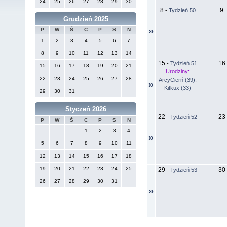
24
25
26
27
28
29
30
8
9
-
Tydzień 50
Grudzień 2025
»
P
W
Ś
C
P
S
N
1
2
3
4
5
6
7
8
9
10
11
12
13
14
15
16
-
Tydzień 51
15
16
17
18
19
20
21
Urodziny:
22
23
24
25
26
27
28
ArcyCierń (39)
,
»
Kitkux (33)
29
30
31
Styczeń 2026
22
23
-
Tydzień 52
P
W
Ś
C
P
S
N
1
2
3
4
»
5
6
7
8
9
10
11
12
13
14
15
16
17
18
19
20
21
22
23
24
25
29
30
-
Tydzień 53
26
27
28
29
30
31
»