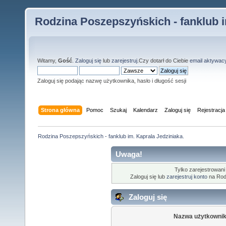
Rodzina Poszepszyńskich - fanklub i
Witamy,
Gość
.
Zaloguj się
lub
zarejestruj
.Czy dotarł do Ciebie
email aktywac
Zaloguj się podając nazwę użytkownika, hasło i długość sesji
Strona główna
Pomoc
Szukaj
Kalendarz
Zaloguj się
Rejestracja
Rodzina Poszepszyńskich - fanklub im. Kaprala Jedziniaka.
Uwaga!
Tylko zarejestrowani
Zaloguj się lub
zarejestruj konto
na Rodz
Zaloguj się
Nazwa użytkownik