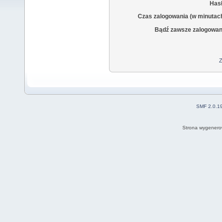
Hasł
Czas zalogowania (w minutac
Bądź zawsze zalogowan
Z
SMF 2.0.1
Strona wygenero