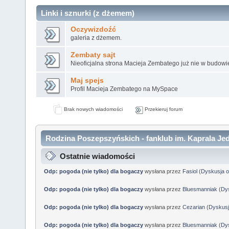
Linki i sznurki (z dżemem)
Oczywizdoźć
galeria z dżemem.
Zembaty sajt
Nieoficjalna strona Macieja Zembatego już nie w budowi
Maj spejs
Profil Macieja Zembatego na MySpace
Brak nowych wiadomości
Przekieruj forum
Rodzina Poszepszyńskich - fanklub im. Kaprala Jed
Ostatnie wiadomości
Odp: pogoda (nie tylko) dla bogaczy
wysłana przez
Fasiol
(
Dyskusja o
Odp: pogoda (nie tylko) dla bogaczy
wysłana przez
Bluesmanniak
(
Dys
Odp: pogoda (nie tylko) dla bogaczy
wysłana przez
Cezarian
(
Dyskusj
Odp: pogoda (nie tylko) dla bogaczy
wysłana przez
Bluesmanniak
(
Dys