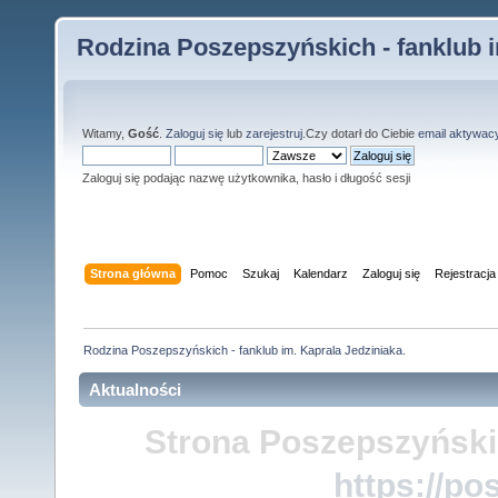
Rodzina Poszepszyńskich - fanklub i
Witamy,
Gość
.
Zaloguj się
lub
zarejestruj
.Czy dotarł do Ciebie
email aktywac
Zaloguj się podając nazwę użytkownika, hasło i długość sesji
Strona główna
Pomoc
Szukaj
Kalendarz
Zaloguj się
Rejestracja
Rodzina Poszepszyńskich - fanklub im. Kaprala Jedziniaka.
Aktualności
Strona Poszepszyński
https://po