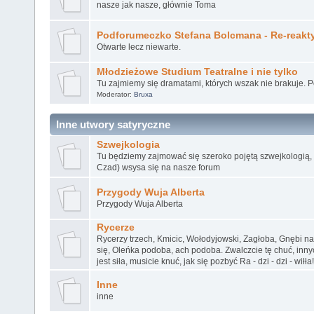
nasze jak nasze, głównie Toma
Podforumeczko Stefana Bolcmana - Re-reakt
Otwarte lecz niewarte.
Młodzieżowe Studium Teatralne i nie tylko
Tu zajmiemy się dramatami, których wszak nie brakuje. 
Moderator:
Bruxa
Inne utwory satyryczne
Szwejkologia
Tu będziemy zajmować się szeroko pojętą szwejkologią, k
Czad) wsysa się na nasze forum
Przygody Wuja Alberta
Przygody Wuja Alberta
Rycerze
Rycerzy trzech, Kmicic, Wołodyjowski, Zagłoba, Gnębi n
się, Oleńka podoba, ach podoba. Zwalczcie tę chuć, inn
jest siła, musicie knuć, jak się pozbyć Ra - dzi - dzi - wiłła!
Inne
inne