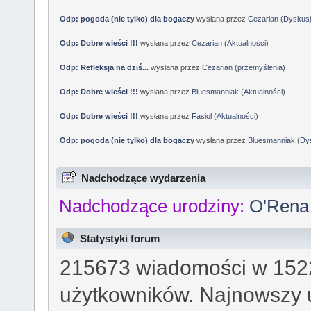
Odp: pogoda (nie tylko) dla bogaczy
wysłana przez
Cezarian
(
Dyskusj
Odp: Dobre wieści !!!
wysłana przez
Cezarian
(
Aktualności
)
Odp: Refleksja na dziś...
wysłana przez
Cezarian
(
przemyślenia
)
Odp: Dobre wieści !!!
wysłana przez
Bluesmanniak
(
Aktualności
)
Odp: Dobre wieści !!!
wysłana przez
Fasiol
(
Aktualności
)
Odp: pogoda (nie tylko) dla bogaczy
wysłana przez
Bluesmanniak
(
Dys
Nadchodzące wydarzenia
Nadchodzące urodziny:
O'Rena 
Statystyki forum
215673 wiadomości w 1522
użytkowników. Najnowszy 