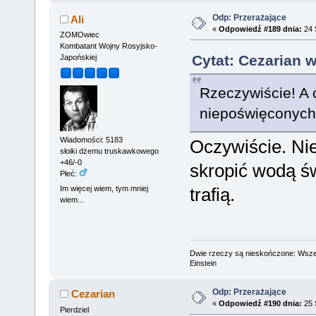
Odp: Przerażające
Ali
«
Odpowiedź #189 dnia:
24 
ZOMOwiec
Kombatant Wojny Rosyjsko-
Cytat: Cezarian w
Japońskiej
Rzeczywiście! A 
niepoświęconych
Wiadomości: 5183
Oczywiście. Niec
słoiki dżemu truskawkowego
+46/-0
skropić wodą ś
Płeć:
Im więcej wiem, tym mniej
trafią.
wiem...
Dwie rzeczy są nieskończone: Wszech
Einstein
Odp: Przerażające
Cezarian
«
Odpowiedź #190 dnia:
25 
Pierdziel