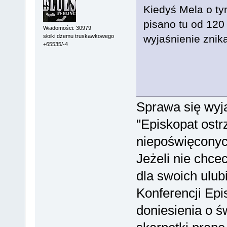
Kiedyś Mela o tym
pisano tu od 120 
Wiadomości: 30979
słoiki dżemu truskawkowego
wyjaśnienie znik
+65535/-4
Sprawa się wyj
"Episkopat ostr
niepoświęconych
Jeżeli nie chcec
dla swoich ulub
Konferencji Epi
doniesienia o ś