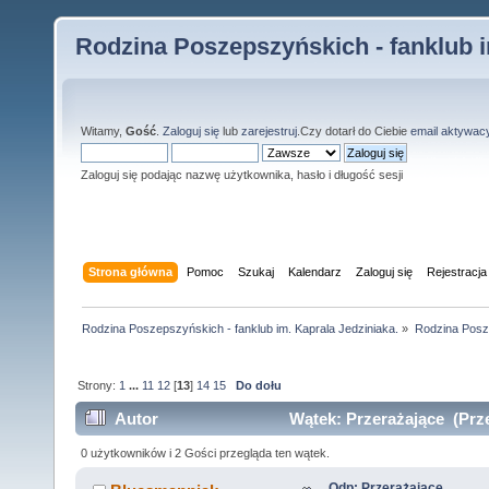
Rodzina Poszepszyńskich - fanklub i
Witamy,
Gość
.
Zaloguj się
lub
zarejestruj
.Czy dotarł do Ciebie
email aktywac
Zaloguj się podając nazwę użytkownika, hasło i długość sesji
Strona główna
Pomoc
Szukaj
Kalendarz
Zaloguj się
Rejestracja
Rodzina Poszepszyńskich - fanklub im. Kaprala Jedziniaka.
»
Rodzina Posz
Strony:
1
...
11
12
[
13
]
14
15
Do dołu
Autor
Wątek: Przerażające (Prze
0 użytkowników i 2 Gości przegląda ten wątek.
Odp: Przerażające