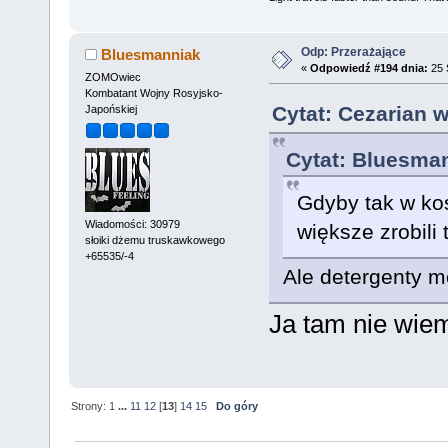
Odp: Przerażające
Bluesmanniak
«
Odpowiedź #194 dnia:
25 
ZOMOwiec
Kombatant Wojny Rosyjsko-
Cytat: Cezarian w
Japońskiej
Cytat: Bluesman
Gdyby tak w ko
Wiadomości: 30979
większe zrobili 
słoiki dżemu truskawkowego
+65535/-4
Ale detergenty 
Ja tam nie wiem
Strony:
1
...
11
12
[
13
]
14
15
Do góry