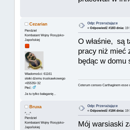
Odp: Przerażające
Cezarian
«
Odpowiedź #183 dnia:
19 
Pierdziel
Kombatant Wojny Rosyjsko-
O właśnie, są t
Japońskiej
pracy niż mieć
będąc w domu 
Wiadomości: 61161
słoiki dżemu truskawkowego
+65535/-32
Ceterum censeo Carthaginem esse 
Płeć:
Ja tu tylko bałaganię...
Odp: Przerażające
Bruxa
«
Odpowiedź #184 dnia:
19 
^,..,^
Pierdziel
Mój warsiaski z
Kombatant Wojny Rosyjsko-
Japońskiej