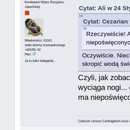
Kombatant Wojny Rosyjsko-
Cytat: Ali w 24 S
Japońskiej
Cytat: Cezarian
Rzeczywiście! 
Wiadomości: 61161
niepoświęconyc
słoiki dżemu truskawkowego
+65535/-32
Oczywiście. Niech
Płeć:
Ja tu tylko bałaganię...
skropić wodą świ
Czyli, jak zobac
wyciąga nogi...
ma niepoświęco
Ceterum censeo Carthaginem esse 