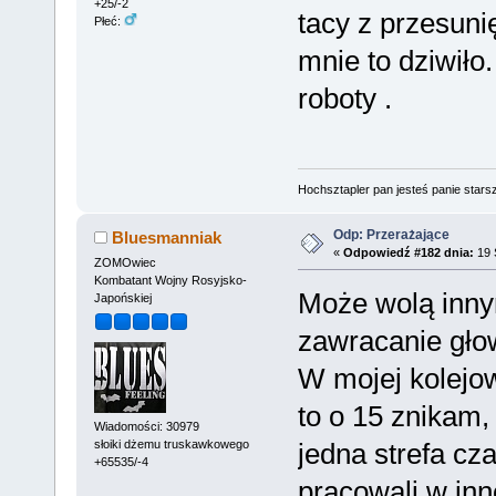
+25/-2
tacy z przesun
Płeć:
mnie to dziwiło
roboty .
Hochsztapler pan jesteś panie starsz
Odp: Przerażające
Bluesmanniak
«
Odpowiedź #182 dnia:
19 
ZOMOwiec
Kombatant Wojny Rosyjsko-
Może wolą inny
Japońskiej
zawracanie głow
W mojej kolejow
to o 15 znikam, 
Wiadomości: 30979
słoiki dżemu truskawkowego
jedna strefa cz
+65535/-4
pracowali w inn