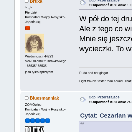
Odp: Przerażające
Bruxa
«
Odpowiedź #186 dnia:
19 
^,..,^
Pierdziel
W pół do tej dru
Kombatant Wojny Rosyjsko-
Japońskiej
Ale z tego co w
Mnie się jeszcz
wycieczki. To 
Wiadomości: 44723
słoiki dżemu truskawkowego
+65535/-65535
ja tu tylko sprzątam...
Rude and not ginger
Light travels faster than sound. Tha
Odp: Przerażające
Bluesmanniak
«
Odpowiedź #187 dnia:
24 
ZOMOwiec
Kombatant Wojny Rosyjsko-
Cytat: Cezarian w
Japońskiej