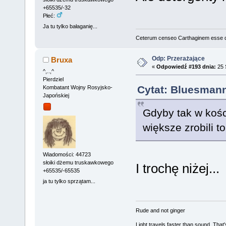
+65535/-32
Płeć:
Ja tu tylko bałaganię...
Ceterum censeo Carthaginem esse 
Odp: Przerażające
Bruxa
«
Odpowiedź #193 dnia:
25 
^,..,^
Pierdziel
Cytat: Bluesmann
Kombatant Wojny Rosyjsko-
Japońskiej
Gdyby tak w kośc
większe zrobili to
Wiadomości: 44723
słoiki dżemu truskawkowego
I trochę niżej...
+65535/-65535
ja tu tylko sprzątam...
Rude and not ginger
Light travels faster than sound. Tha