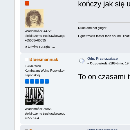
kończy jak się u
Rude and not ginger
Wiadomości: 44723
słoiki dżemu truskawkowego
Light travels faster than sound. Tha
+65535/-65535
ja tu tylko sprzątam...
Odp: Przerażające
Bluesmanniak
«
Odpowiedź #185 dnia:
19 
ZOMOwiec
Kombatant Wojny Rosyjsko-
To on czasami t
Japońskiej
Wiadomości: 30979
słoiki dżemu truskawkowego
+65535/-4