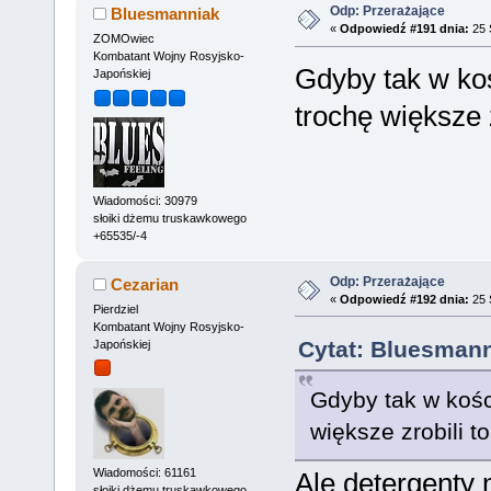
Odp: Przerażające
Bluesmanniak
«
Odpowiedź #191 dnia:
25 
ZOMOwiec
Kombatant Wojny Rosyjsko-
Gdyby tak w ko
Japońskiej
trochę większe z
Wiadomości: 30979
słoiki dżemu truskawkowego
+65535/-4
Odp: Przerażające
Cezarian
«
Odpowiedź #192 dnia:
25 
Pierdziel
Kombatant Wojny Rosyjsko-
Cytat: Bluesmann
Japońskiej
Gdyby tak w kośc
większe zrobili to
Wiadomości: 61161
Ale detergenty
słoiki dżemu truskawkowego