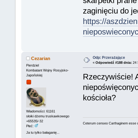
skarpetki prane
zaginięciu do j
https://aszdzien
nieposwieconych
Odp: Przerażające
Cezarian
«
Odpowiedź #188 dnia:
24 
Pierdziel
Kombatant Wojny Rosyjsko-
Rzeczywiście! 
Japońskiej
niepoświęconyc
kościoła?
Wiadomości: 61161
słoiki dżemu truskawkowego
+65535/-32
Ceterum censeo Carthaginem esse 
Płeć:
Ja tu tylko bałaganię...