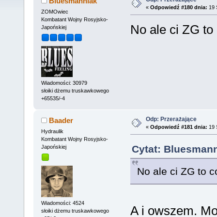
Bluesmanniak
«
Odpowiedź #180 dnia:
19 
ZOMOwiec
Kombatant Wojny Rosyjsko-
No ale ci ZG to
Japońskiej
Wiadomości: 30979
słoiki dżemu truskawkowego
+65535/-4
Odp: Przerażające
Baader
«
Odpowiedź #181 dnia:
19 
Hydraulik
Kombatant Wojny Rosyjsko-
Cytat: Bluesmann
Japońskiej
No ale ci ZG to c
Wiadomości: 4524
A i owszem. Mo
słoiki dżemu truskawkowego