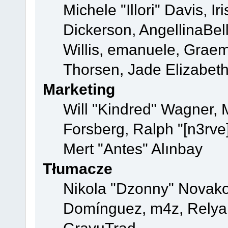
Michele "Illori" Davis, 
Dickerson, AngellinaBell
Willis, emanuele, Grae
Thorsen, Jade Elizabet
Marketing
Will "Kindred" Wagner,
Forsberg, Ralph "[n3rve
Mert "Antes" Alınbay
Tłumacze
Nikola "Dzonny" Novako
Domínguez, m4z, Relyan