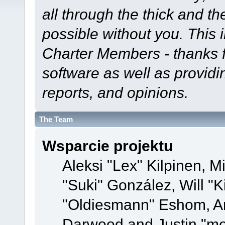
all through the thick and th
possible without you. This 
Charter Members - thanks fo
software as well as provid
reports, and opinions.
The Team
Wsparcie projektu
Aleksi "Lex" Kilpinen, Mi
"Suki" González, Will "
"Oldiesmann" Eshom, A
Darwood and Justin "me