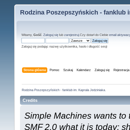
Rodzina Poszepszyńskich - fanklub i
Witamy,
Gość
.
Zaloguj się
lub
zarejestruj
.Czy dotarł do Ciebie
email aktywac
Zaloguj się podając nazwę użytkownika, hasło i długość sesji
Strona główna
Pomoc
Szukaj
Kalendarz
Zaloguj się
Rejestracja
Rodzina Poszepszyńskich - fanklub im. Kaprala Jedziniaka.
Credits
Simple Machines wants to
SMF 2.0 what it is today; s