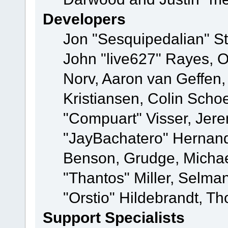
Developers
Jon "Sesquipedalian" St
John "live627" Rayes, 
Norv, Aaron van Geffen,
Kristiansen, Colin Scho
"Compuart" Visser, Jer
"JayBachatero" Hernand
Benson, Grudge, Micha
"Thantos" Miller, Selma
"Orstio" Hildebrandt, Th
Support Specialists