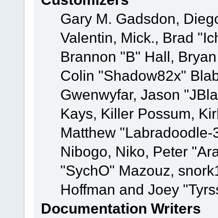
Gary M. Gadsdon, Dieg
Valentin, Mick., Brad
Brannon "B" Hall, Bryan
Colin "Shadow82x" Blabe
Gwenwyfar, Jason "JBla
Kays, Killer Possum, K
Matthew "Labradoodle-3
Nibogo, Niko, Peter "Ara
"SychO" Mazouz, snork1
Hoffman and Joey "Tyrs
Documentation Writers