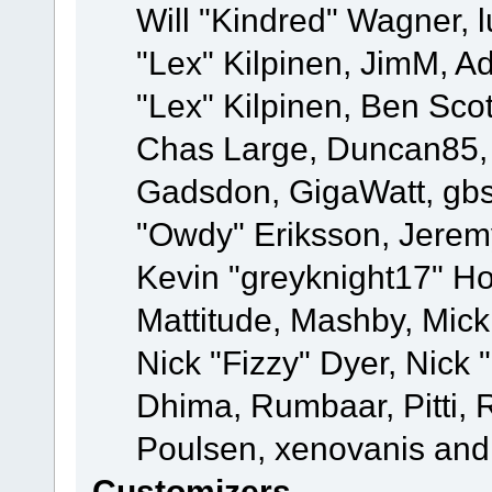
Will "Kindred" Wagner, l
"Lex" Kilpinen, JimM, Ad
"Lex" Kilpinen, Ben Sco
Chas Large, Duncan85, E
Gadsdon, GigaWatt, gbs
"Owdy" Eriksson, Jeremy
Kevin "greyknight17" Hou
Mattitude, Mashby, Mick G
Nick "Fizzy" Dyer, Nick 
Dhima, Rumbaar, Pitti,
Poulsen, xenovanis and
Customizers