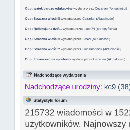
Odp: wątek bardzo edukacyjny
wysłana przez
Cezarian
(
Aktualności
)
Odp: Straszna wieść!!!
wysłana przez
Cezarian
(
Aktualności
)
Odp: Refleksja na dziś...
wysłana przez
Leon74
(
przemyślenia
)
Odp: Straszna wieść!!!
wysłana przez
Fasiol
(
Aktualności
)
Odp: Straszna wieść!!!
wysłana przez
Bluesmanniak
(
Aktualności
)
Odp: Forumowo na sportowo
wysłana przez
Cezarian
(
Aktualności
)
Nadchodzące wydarzenia
Nadchodzące urodziny:
kc9 (38
Statystyki forum
215732 wiadomości w 1522
użytkowników. Najnowszy 