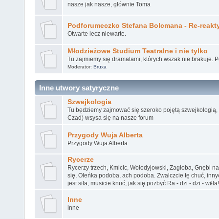
nasze jak nasze, głównie Toma
Podforumeczko Stefana Bolcmana - Re-reakt
Otwarte lecz niewarte.
Młodzieżowe Studium Teatralne i nie tylko
Tu zajmiemy się dramatami, których wszak nie brakuje. 
Moderator:
Bruxa
Inne utwory satyryczne
Szwejkologia
Tu będziemy zajmować się szeroko pojętą szwejkologią, k
Czad) wsysa się na nasze forum
Przygody Wuja Alberta
Przygody Wuja Alberta
Rycerze
Rycerzy trzech, Kmicic, Wołodyjowski, Zagłoba, Gnębi n
się, Oleńka podoba, ach podoba. Zwalczcie tę chuć, inn
jest siła, musicie knuć, jak się pozbyć Ra - dzi - dzi - wiłła!
Inne
inne