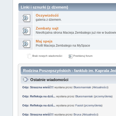
Linki i sznurki (z dżemem)
Oczywizdoźć
galeria z dżemem.
Zembaty sajt
Nieoficjalna strona Macieja Zembatego już nie w budowi
Maj spejs
Profil Macieja Zembatego na MySpace
Brak nowych wiadomości
Przekieruj forum
Rodzina Poszepszyńskich - fanklub im. Kaprala Jed
Ostatnie wiadomości
Odp: Straszna wieść!!!
wysłana przez
Bluesmanniak
(
Aktualności
)
Odp: Refleksja na dziś...
wysłana przez
Bluesmanniak
(
przemyślenia
)
Odp: Refleksja na dziś...
wysłana przez
Fasiol
(
przemyślenia
)
Odp: Straszna wieść!!!
wysłana przez
Bruxa
(
Aktualności
)