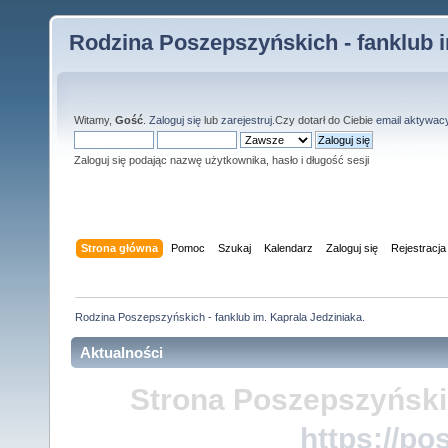
Rodzina Poszepszyńskich - fanklub i
Witamy,
Gość
.
Zaloguj się
lub
zarejestruj
.Czy dotarł do Ciebie
email aktywac
Zaloguj się podając nazwę użytkownika, hasło i długość sesji
Strona główna
Pomoc
Szukaj
Kalendarz
Zaloguj się
Rejestracja
Rodzina Poszepszyńskich - fanklub im. Kaprala Jedziniaka.
Aktualności
Strona Poszepszyński
https://po