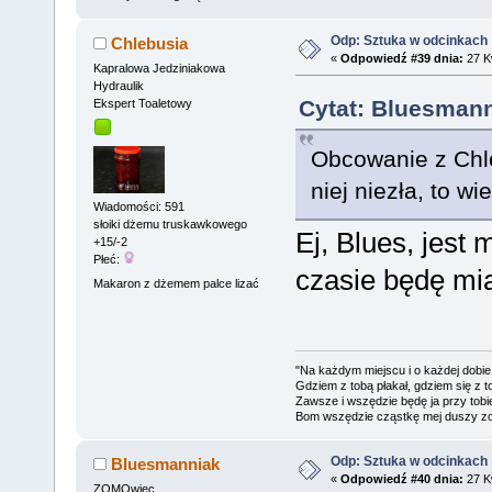
Odp: Sztuka w odcinkach
Chlebusia
«
Odpowiedź #39 dnia:
27 Kw
Kapralowa Jedziniakowa
Hydraulik
Cytat: Bluesmann
Ekspert Toaletowy
Obcowanie z Chle
niej niezła, to w
Wiadomości: 591
słoiki dżemu truskawkowego
Ej, Blues, jest 
+15/-2
Płeć:
czasie będę mia
Makaron z dżemem palce lizać
"Na każdym miejscu i o każdej dobie
Gdziem z tobą płakał, gdziem się z t
Zawsze i wszędzie będę ja przy tobi
Bom wszędzie cząstkę mej duszy zo
Odp: Sztuka w odcinkach
Bluesmanniak
«
Odpowiedź #40 dnia:
27 Kw
ZOMOwiec