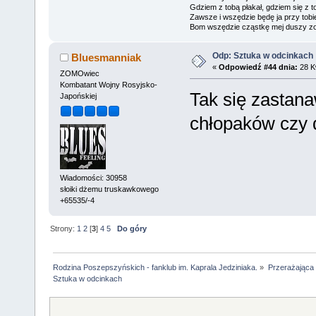
Gdziem z tobą płakał, gdziem się z t
Zawsze i wszędzie będę ja przy tobi
Bom wszędzie cząstkę mej duszy zo
Odp: Sztuka w odcinkach
Bluesmanniak
«
Odpowiedź #44 dnia:
28 Kw
ZOMOwiec
Kombatant Wojny Rosyjsko-
Tak się zastana
Japońskiej
chłopaków czy 
Wiadomości: 30958
słoiki dżemu truskawkowego
+65535/-4
Strony:
1
2
[
3
]
4
5
Do góry
Rodzina Poszepszyńskich - fanklub im. Kaprala Jedziniaka.
»
Przerażająca
Sztuka w odcinkach 