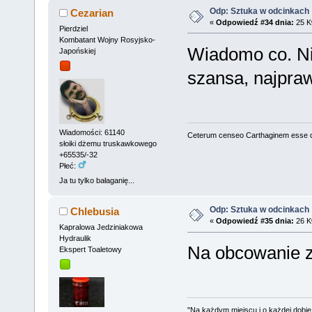
Odp: Sztuka w odcinkach
Cezarian
«
Odpowiedź #34 dnia:
25 Kw
Pierdziel
Kombatant Wojny Rosyjsko-
Wiadomo co. Nie
Japońskiej
szansa, najpra
Wiadomości: 61140
Ceterum censeo Carthaginem esse 
słoiki dżemu truskawkowego
+65535/-32
Płeć:
Ja tu tylko bałaganię...
Odp: Sztuka w odcinkach
Chlebusia
«
Odpowiedź #35 dnia:
26 Kw
Kapralowa Jedziniakowa
Hydraulik
Na obcowanie z
Ekspert Toaletowy
"Na każdym miejscu i o każdej dobie