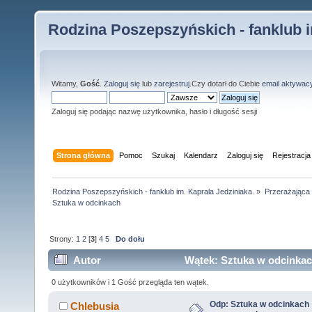
Rodzina Poszepszyńskich - fanklub i
Witamy,
Gość
.
Zaloguj się
lub
zarejestruj
.Czy dotarł do Ciebie
email aktywac
Zaloguj się podając nazwę użytkownika, hasło i długość sesji
Strona główna
Pomoc
Szukaj
Kalendarz
Zaloguj się
Rejestracja
Rodzina Poszepszyńskich - fanklub im. Kaprala Jedziniaka.
»
Przerażająca
Sztuka w odcinkach 
Strony:
1
2
[
3
]
4
5
Do dołu
Autor
Wątek: Sztuka w odcinkac
0 użytkowników i 1 Gość przegląda ten wątek.
Odp: Sztuka w odcinkach
Chlebusia