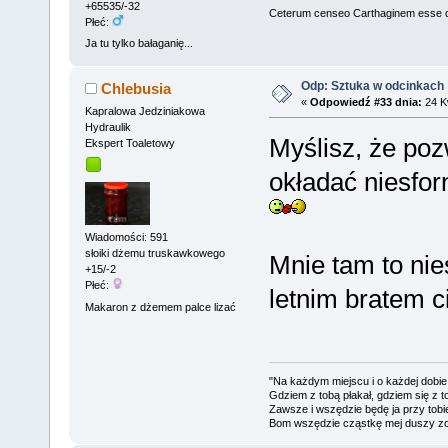
+65535/-32
Ceterum censeo Carthaginem esse 
Płeć:
Ja tu tylko bałaganię...
Odp: Sztuka w odcinkach
Chlebusia
«
Odpowiedź #33 dnia:
24 Kw
Kapralowa Jedziniakowa
Hydraulik
Myślisz, że po
Ekspert Toaletowy
okładać niesfo
Wiadomości: 591
słoiki dżemu truskawkowego
Mnie tam to nie
+15/-2
Płeć:
letnim bratem 
Makaron z dżemem palce lizać
"Na każdym miejscu i o każdej dobie
Gdziem z tobą płakał, gdziem się z t
Zawsze i wszędzie będę ja przy tobi
Bom wszędzie cząstkę mej duszy zo