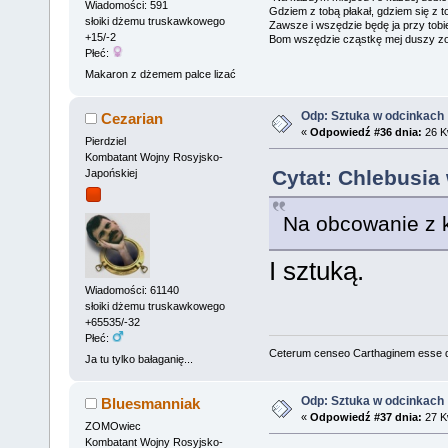
Wiadomości: 591
Gdziem z tobą płakał, gdziem się z t
słoiki dżemu truskawkowego
Zawsze i wszędzie będę ja przy tobi
+15/-2
Bom wszędzie cząstkę mej duszy zo
Płeć:
Makaron z dżemem palce lizać
Odp: Sztuka w odcinkach
Cezarian
«
Odpowiedź #36 dnia:
26 Kw
Pierdziel
Kombatant Wojny Rosyjsko-
Cytat: Chlebusia 
Japońskiej
Na obcowanie z k
I sztuką.
Wiadomości: 61140
słoiki dżemu truskawkowego
+65535/-32
Płeć:
Ceterum censeo Carthaginem esse 
Ja tu tylko bałaganię...
Odp: Sztuka w odcinkach
Bluesmanniak
«
Odpowiedź #37 dnia:
27 Kw
ZOMOwiec
Kombatant Wojny Rosyjsko-