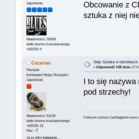
Obcowanie z Ch
Japońskiej
sztuka z niej n
Wiadomości: 30958
słoiki dżemu truskawkowego
+65535/-4
Odp: Sztuka w odcinkach
Cezarian
«
Odpowiedź #38 dnia:
27 Kw
Pierdziel
Kombatant Wojny Rosyjsko-
I to się nazywa 
Japońskiej
pod strzechy!
Wiadomości: 61140
Ceterum censeo Carthaginem esse 
słoiki dżemu truskawkowego
+65535/-32
Płeć:
Ja tu tylko bałaganię...