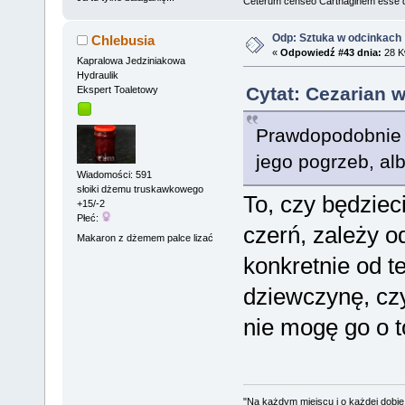
Ceterum censeo Carthaginem esse 
Odp: Sztuka w odcinkach
Chlebusia
«
Odpowiedź #43 dnia:
28 Kw
Kapralowa Jedziniakowa
Hydraulik
Cytat: Cezarian w
Ekspert Toaletowy
Prawdopodobnie 
jego pogrzeb, alb
Wiadomości: 591
słoiki dżemu truskawkowego
To, czy będzieci
+15/-2
Płeć:
czerń, zależy o
Makaron z dżemem palce lizać
konkretnie od 
dziewczynę, czy
nie mogę go o t
"Na każdym miejscu i o każdej dobie