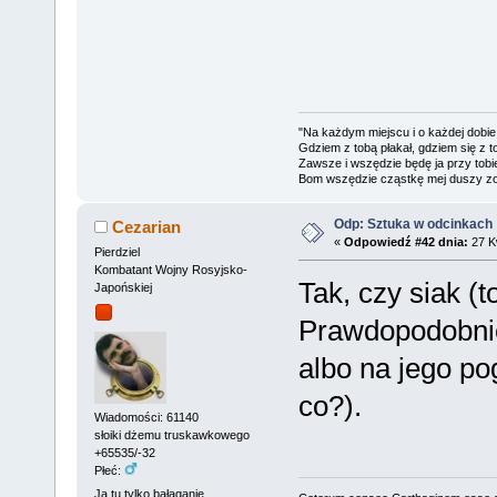
"Na każdym miejscu i o każdej dobie
Gdziem z tobą płakał, gdziem się z t
Zawsze i wszędzie będę ja przy tobi
Bom wszędzie cząstkę mej duszy zo
Odp: Sztuka w odcinkach
Cezarian
«
Odpowiedź #42 dnia:
27 Kw
Pierdziel
Kombatant Wojny Rosyjsko-
Tak, czy siak (t
Japońskiej
Prawdopodobnie
albo na jego po
co?).
Wiadomości: 61140
słoiki dżemu truskawkowego
+65535/-32
Płeć:
Ja tu tylko bałaganię...