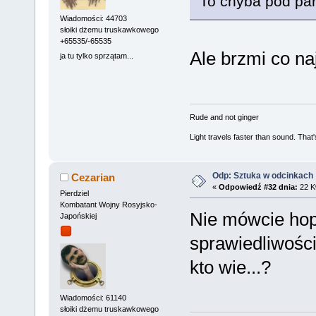
To chyba pod par
Wiadomości: 44703
słoiki dżemu truskawkowego
+65535/-65535
Ale brzmi co na
ja tu tylko sprzątam...
Rude and not ginger
Light travels faster than sound. Tha
Odp: Sztuka w odcinkach
Cezarian
«
Odpowiedź #32 dnia:
22 Kw
Pierdziel
Kombatant Wojny Rosyjsko-
Nie mówcie ho
Japońskiej
sprawiedliwości
kto wie...?
Wiadomości: 61140
słoiki dżemu truskawkowego