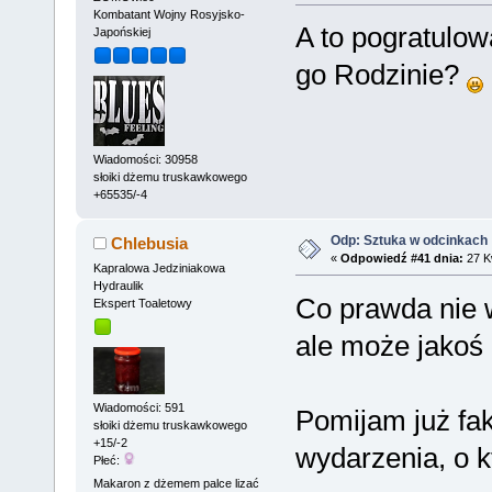
Kombatant Wojny Rosyjsko-
A to pogratulow
Japońskiej
go Rodzinie?
Wiadomości: 30958
słoiki dżemu truskawkowego
+65535/-4
Odp: Sztuka w odcinkach
Chlebusia
«
Odpowiedź #41 dnia:
27 Kw
Kapralowa Jedziniakowa
Hydraulik
Co prawda nie w
Ekspert Toaletowy
ale może jakoś 
Wiadomości: 591
Pomijam już fa
słoiki dżemu truskawkowego
+15/-2
wydarzenia, o k
Płeć:
Makaron z dżemem palce lizać