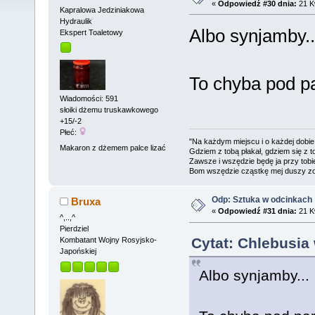
«
Odpowiedź #30 dnia:
21 Kw
Kapralowa Jedziniakowa
Hydraulik
Albo synjamby..
Ekspert Toaletowy
To chyba pod pa
Wiadomości: 591
słoiki dżemu truskawkowego
+15/-2
Płeć:
"Na każdym miejscu i o każdej dobie
Makaron z dżemem palce lizać
Gdziem z tobą płakał, gdziem się z t
Zawsze i wszędzie będę ja przy tobi
Bom wszędzie cząstkę mej duszy zo
Odp: Sztuka w odcinkach
Bruxa
«
Odpowiedź #31 dnia:
21 Kw
^,..,^
Pierdziel
Cytat: Chlebusia 
Kombatant Wojny Rosyjsko-
Japońskiej
Albo synjamby...