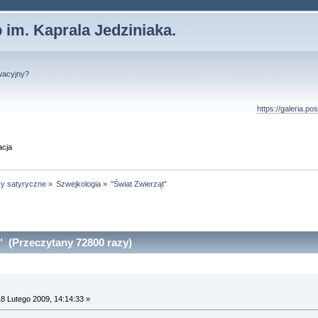
 im. Kaprala Jedziniaka.
wacyjny?
https://galeria.p
acja
ry satyryczne
»
Szwejkologia
»
"Świat Zwierząt"
" (Przeczytany 72800 razy)
8 Lutego 2009, 14:14:33 »