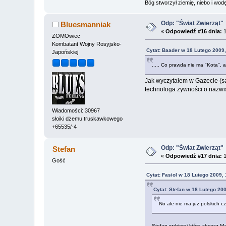
Bóg stworzył ziemię, niebo i wodę,
Odp: "Świat Zwierząt"
Bluesmanniak
«
Odpowiedź #16 dnia:
1
ZOMOwiec
Kombatant Wojny Rosyjsko-
Cytat: Baader w 18 Lutego 2009,
Japońskiej
..... Co prawda nie ma "Kota", a
Jak wyczytałem w Gazecie (sam
technologa żywności o nazwisk
Wiadomości: 30967
słoiki dżemu truskawkowego
+65535/-4
Odp: "Świat Zwierząt"
Stefan
«
Odpowiedź #17 dnia:
1
Gość
Cytat: Fasiol w 18 Lutego 2009,
Cytat: Stefan w 18 Lutego 200
No ale nie ma już polskich cz
Stefan,wybieraj którą chcesz.M