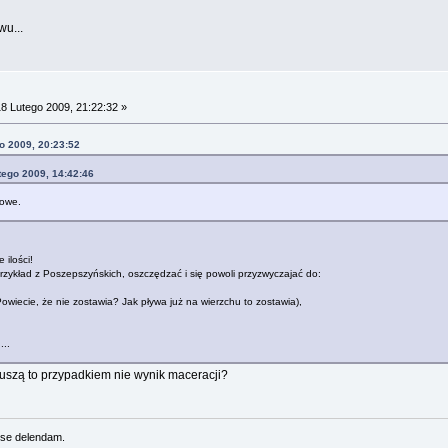
wu...
8 Lutego 2009, 21:22:32 »
o 2009, 20:23:52
tego 2009, 14:42:46
dowe.
 ilości!
przykład z Poszepszyńskich, oszczędzać i się powoli przyzwyczajać do:
Powiecie, że nie zostawia? Jak pływa już na wierzchu to zostawia),
...
gruszą to przypadkiem nie wynik maceracji?
se delendam.