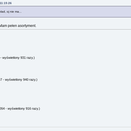
 11:15:26
lad, oj nie ma...
.Mam pełen asortyment.
- wyświetlony 931 razy.)
7 - wyświetlony 940 razy.)
64 - wyświetlony 916 razy.)