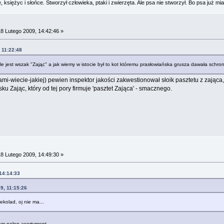
 księżyc i słońce. Stworzył człowieka, ptaki i zwierzęta. Ale psa nie stworzył. Bo psa już mia
8 Lutego 2009, 14:42:46 »
 11:22:48
le jest wszak "Zając" a jak wiemy w istocie był to kot któremu prasłowiańska grusza dawała schroni
i-wiecie-jakiej) pewien inspektor jakości zakwestionował słoik pasztetu z zająca,
u Zając, który od tej pory firmuje 'pasztet Zająca' - smacznego.
8 Lutego 2009, 14:49:30 »
 14:14:33
9, 11:15:26
ekolad, oj nie ma...
am pełen asortyment.