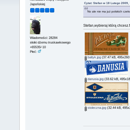
Cytat: Stefan w 18 Lutego 2009,
Japońskiej
No ale nie ma już polskich czeko
Stefan,wybieraj którą chcesz
Wiadomości: 28284
słoiki dżemu truskawkowego
+65535/-10
Płeć:
baltyk.jpg
(37.47 kB, 495x260 
danusia.jpg
(33.62 kB, 495x18
stoleczna.jpg
(32.44 kB, 495x2