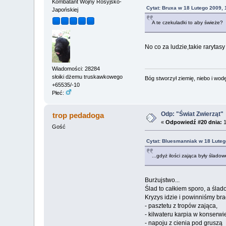
Kombatant Wojny Rosyjsko-
Cytat: Bruxa w 18 Lutego 2009, 
Japońskiej
A te czekuladki to aby świeże?
No co za ludzie,takie raryta
Wiadomości: 28284
słoiki dżemu truskawkowego
Bóg stworzył ziemię, niebo i wodę,
+65535/-10
Płeć:
Odp: "Świat Zwierząt"
trop pedadoga
«
Odpowiedź #20 dnia:
1
Gość
Cytat: Bluesmanniak w 18 Luteg
...gdyż ilości zająca były śladow
Burżujstwo...
Ślad to całkiem sporo, a ślado
Kryzys idzie i powinniśmy br
- pasztetu z tropów zająca,
- kilwateru karpia w konserwi
- napoju z cienia pod gruszą