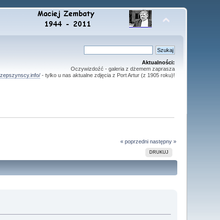
Aktualności:
Oczywizdoźć - galeria z dżemem zaprasza
oszepszynscy.info/
- tylko u nas aktualne zdjęcia z Port Artur (z 1905 roku)!
« poprzedni
następny »
DRUKUJ