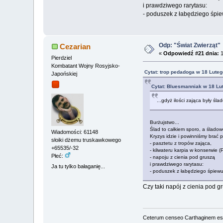
i prawdziwego rarytasu:
- poduszek z łabędziego śpie
Odp: "Świat Zwierząt"
Cezarian
«
Odpowiedź #21 dnia:
1
Pierdziel
Kombatant Wojny Rosyjsko-
Cytat: trop pedadoga w 18 Luteg
Japońskiej
Cytat: Bluesmanniak w 18 Lu
...gdyż ilości zająca były śla
Burżujstwo...
Ślad to całkiem sporo, a śladowe
Wiadomości: 61148
Kryzys idzie i powinniśmy brać 
słoiki dżemu truskawkowego
- pasztetu z tropów zająca,
+65535/-32
- kilwateru karpia w konserwie (
Płeć:
- napoju z cienia pod gruszą
i prawdziwego rarytasu:
Ja tu tylko bałaganię...
- poduszek z łabędziego śpiewu
Czy taki napój z cienia pod 
Ceterum censeo Carthaginem es