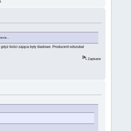
ł.
enie...
 gdyż ilości zająca były śladowe. Producent odszukał
Zapisane