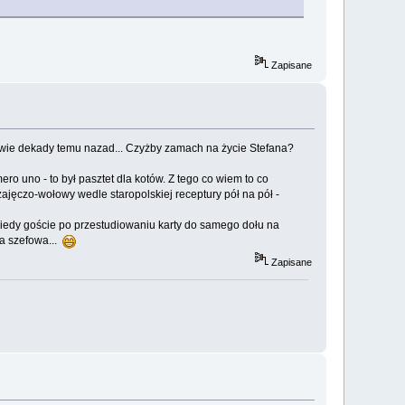
Zapisane
ś dwie dekady temu nazad... Czyżby zamach na życie Stefana?
ro uno - to był pasztet dla kotów. Z tego co wiem to co
jęczo-wołowy wedle staropolskiej receptury pół na pół -
Kiedy goście po przestudiowaniu karty do samego dołu na
za szefowa...
Zapisane