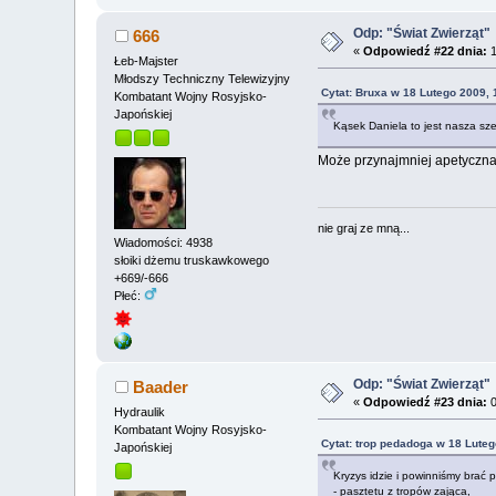
Odp: "Świat Zwierząt"
666
«
Odpowiedź #22 dnia:
1
Łeb-Majster
Młodszy Techniczny Telewizyjny
Cytat: Bruxa w 18 Lutego 2009, 
Kombatant Wojny Rosyjsko-
Japońskiej
Kąsek Daniela to jest nasza sz
Może przynajmniej apetyczn
nie graj ze mną...
Wiadomości: 4938
słoiki dżemu truskawkowego
+669/-666
Płeć:
Odp: "Świat Zwierząt"
Baader
«
Odpowiedź #23 dnia:
0
Hydraulik
Kombatant Wojny Rosyjsko-
Cytat: trop pedadoga w 18 Luteg
Japońskiej
Kryzys idzie i powinniśmy brać 
- pasztetu z tropów zająca,