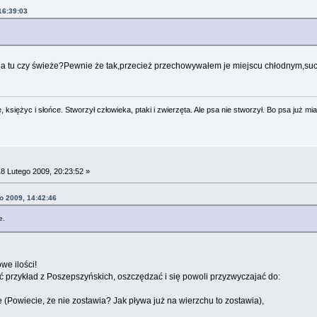
16:39:03
sy a tu czy świeże?Pewnie że tak,przecież przechowywałem je miejscu chłodnym,suc
 księżyc i słońce. Stworzył człowieka, ptaki i zwierzęta. Ale psa nie stworzył. Bo psa już mia
8 Lutego 2009, 20:23:52 »
o 2009, 14:42:46
e.
we ilości!
ać przykład z Poszepszyńskich, oszczędzać i się powoli przyzwyczajać do:
e (Powiecie, że nie zostawia? Jak pływa już na wierzchu to zostawia),