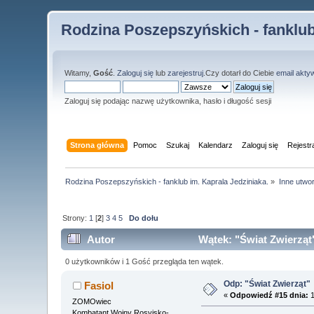
Rodzina Poszepszyńskich - fanklub
Witamy,
Gość
.
Zaloguj się
lub
zarejestruj
.Czy dotarł do Ciebie
email akty
Zaloguj się podając nazwę użytkownika, hasło i długość sesji
Strona główna
Pomoc
Szukaj
Kalendarz
Zaloguj się
Rejestr
Rodzina Poszepszyńskich - fanklub im. Kaprala Jedziniaka.
»
Inne utwo
Strony:
1
[
2
]
3
4
5
Do dołu
Autor
Wątek: "Świat Zwierząt
0 użytkowników i 1 Gość przegląda ten wątek.
Odp: "Świat Zwierząt"
Fasiol
«
Odpowiedź #15 dnia:
1
ZOMOwiec
Kombatant Wojny Rosyjsko-