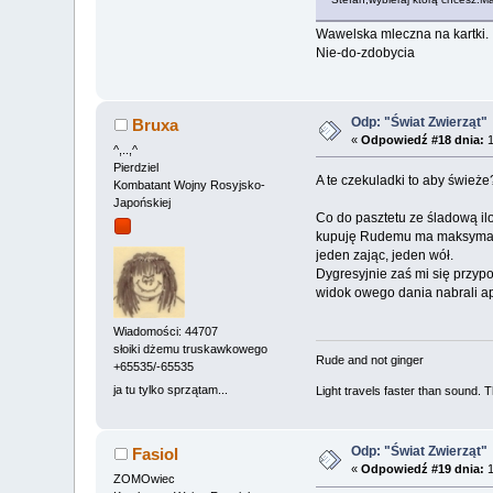
Wawelska mleczna na kartki.
Nie-do-zdobycia
Odp: "Świat Zwierząt"
Bruxa
«
Odpowiedź #18 dnia:
1
^,..,^
Pierdziel
A te czekuladki to aby śwież
Kombatant Wojny Rosyjsko-
Japońskiej
Co do pasztetu ze śladową ilo
kupuję Rudemu ma maksymalnie
jeden zając, jeden wół.
Dygresyjnie zaś mi się przyp
widok owego dania nabrali ap
Wiadomości: 44707
słoiki dżemu truskawkowego
Rude and not ginger
+65535/-65535
ja tu tylko sprzątam...
Light travels faster than sound.
Odp: "Świat Zwierząt"
Fasiol
«
Odpowiedź #19 dnia:
1
ZOMOwiec