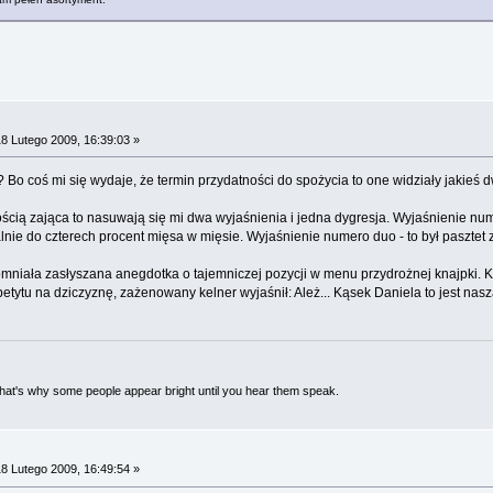
8 Lutego 2009, 16:39:03 »
e? Bo coś mi się wydaje, że termin przydatności do spożycia to one widziały jakie
ścią zająca to nasuwają się mi dwa wyjaśnienia i jedna dygresja. Wyjaśnienie nume
 do czterech procent mięsa w mięsie. Wyjaśnienie numero duo - to był pasztet za
omniała zasłyszana anegdotka o tajemniczej pozycji w menu przydrożnej knajpki. 
etytu na dziczyznę, zażenowany kelner wyjaśnił: Ależ... Kąsek Daniela to jest nas
 That's why some people appear bright until you hear them speak.
8 Lutego 2009, 16:49:54 »