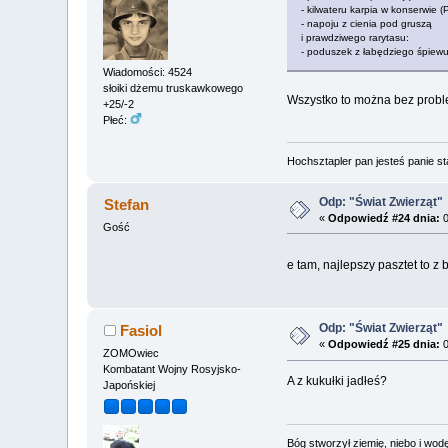
- kilwateru karpia w konserwie (
- napoju z cienia pod gruszą
i prawdziwego rarytasu:
- poduszek z łabędziego śpiewu
Wiadomości: 4524
słoiki dżemu truskawkowego
Wszystko to można bez probl
+25/-2
Płeć:
Hochsztapler pan jesteś panie st
Odp: "Świat Zwierząt"
Stefan
«
Odpowiedź #24 dnia:
0
Gość
e tam, najlepszy pasztet to z 
Odp: "Świat Zwierząt"
Fasiol
«
Odpowiedź #25 dnia:
0
ZOMOwiec
Kombatant Wojny Rosyjsko-
A z kukułki jadłeś?
Japońskiej
Bóg stworzył ziemię, niebo i wodę,