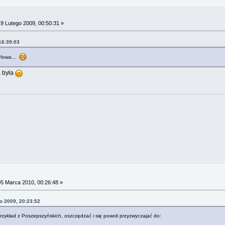
9 Lutego 2009, 00:50:31 »
16:39:03
efowa...
a była
5 Marca 2010, 00:26:48 »
o 2009, 20:23:52
przykład z Poszepszyńskich, oszczędzać i się powoli przyzwyczajać do: