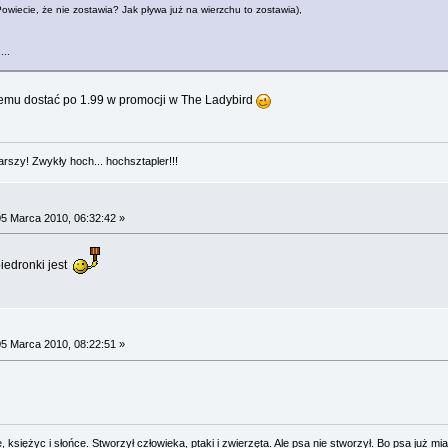
Powiecie, że nie zostawia? Jak pływa już na wierzchu to zostawia),
...
emu dostać po 1.99 w promocji w The Ladybird
arszy! Zwykły hoch... hochsztapler!!!
5 Marca 2010, 06:32:42 »
biedronki jest
5 Marca 2010, 08:22:51 »
 księżyc i słońce. Stworzył człowieka, ptaki i zwierzęta. Ale psa nie stworzył. Bo psa już mia