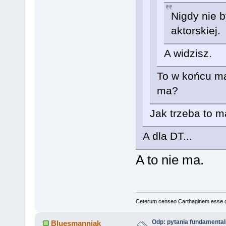
Nigdy nie b
aktorskiej.
A widzisz.
To w końcu ma
ma?
Jak trzeba to m
A dla DT...
A to nie ma.
Ceterum censeo Carthaginem esse 
Odp: pytania fundamenta
Bluesmanniak