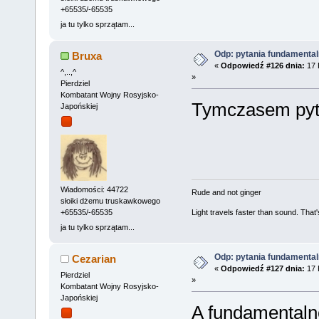
+65535/-65535
ja tu tylko sprzątam...
Odp: pytania fundamenta
Bruxa
«
Odpowiedź #126 dnia:
17 
^,..,^
»
Pierdziel
Kombatant Wojny Rosyjsko-
Tymczasem pyta
Japońskiej
Wiadomości: 44722
Rude and not ginger
słoiki dżemu truskawkowego
+65535/-65535
Light travels faster than sound. Tha
ja tu tylko sprzątam...
Odp: pytania fundamenta
Cezarian
«
Odpowiedź #127 dnia:
17 
Pierdziel
»
Kombatant Wojny Rosyjsko-
Japońskiej
A fundamentalne