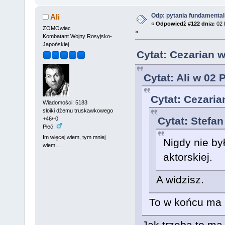
Odp: pytania fundamenta
Ali
«
Odpowiedź #122 dnia:
02 
ZOMOwiec
»
Kombatant Wojny Rosyjsko-
Japońskiej
Cytat: Cezarian w
Cytat: Ali w 02 
Cytat: Cezaria
Wiadomości: 5183
słoiki dżemu truskawkowego
Cytat: Stefan
+46/-0
Płeć:
Im więcej wiem, tym mniej
Nigdy nie by
wiem...
aktorskiej.
A widzisz.
To w końcu ma 
Jak trzeba to ma