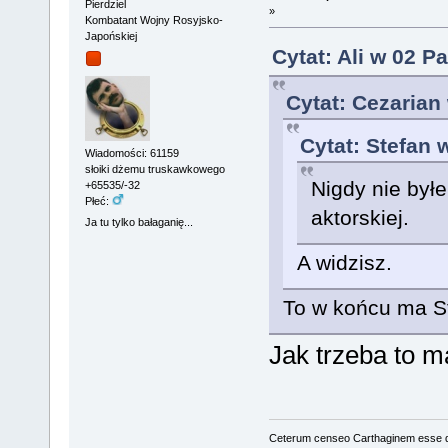
Pierdziel
»
Kombatant Wojny Rosyjsko-
Japońskiej
Cytat: Ali w 02 P
Cytat: Cezarian
Cytat: Stefan 
Wiadomości: 61159
słoiki dżemu truskawkowego
Nigdy nie byłe
+65535/-32
Płeć:
aktorskiej.
Ja tu tylko bałaganię...
A widzisz.
To w końcu ma S
Jak trzeba to m
Ceterum censeo Carthaginem esse 