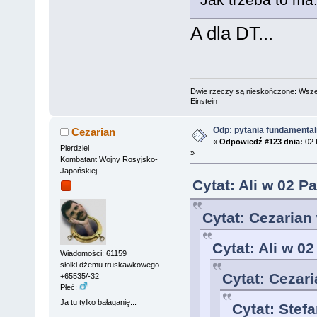
A dla DT...
Dwie rzeczy są nieskończone: Wszech
Einstein
Odp: pytania fundamenta
Cezarian
«
Odpowiedź #123 dnia:
02 
Pierdziel
»
Kombatant Wojny Rosyjsko-
Japońskiej
Cytat: Ali w 02 P
Cytat: Cezarian
Cytat: Ali w 0
Wiadomości: 61159
słoiki dżemu truskawkowego
Cytat: Cezari
+65535/-32
Płeć:
Ja tu tylko bałaganię...
Cytat: Stef