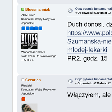
Odp: pytania fundamenta
Bluesmanniak
«
Odpowiedź #129 dnia:
22 
ZOMOwiec
Kombatant Wojny Rosyjsko-
Duch donosi, dzi
Japońskiej
https://www.pol
Szumanska-nie
mlodej-lekarki
Wiadomości: 30979
słoiki dżemu truskawkowego
PR2, godz. 15
+65535/-4
Odp: pytania fundamenta
Cezarian
«
Odpowiedź #130 dnia:
22 
Pierdziel
Kombatant Wojny Rosyjsko-
Włączyłem, ale 
Japońskiej