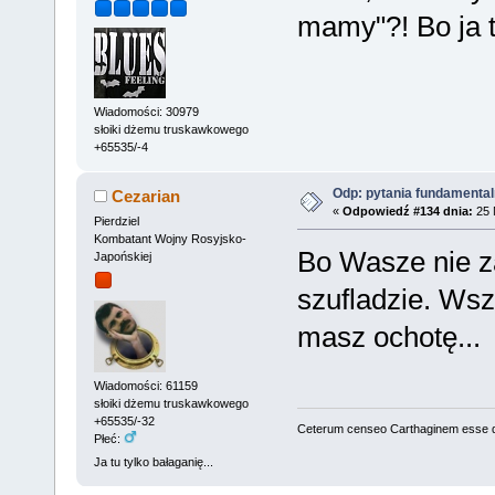
mamy"?! Bo ja 
Wiadomości: 30979
słoiki dżemu truskawkowego
+65535/-4
Odp: pytania fundamenta
Cezarian
«
Odpowiedź #134 dnia:
25 
Pierdziel
Kombatant Wojny Rosyjsko-
Bo Wasze nie za
Japońskiej
szufladzie. Wsz
masz ochotę...
Wiadomości: 61159
słoiki dżemu truskawkowego
+65535/-32
Ceterum censeo Carthaginem esse 
Płeć:
Ja tu tylko bałaganię...