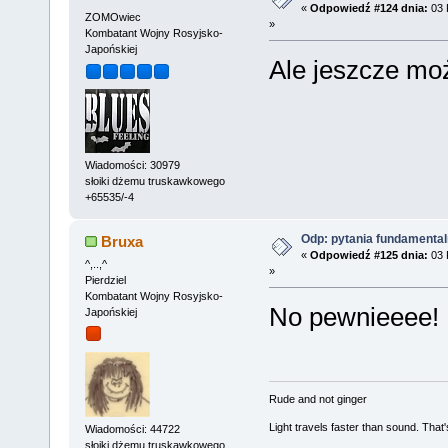
«
Odpowiedź #124 dnia:
03 
ZOMOwiec
»
Kombatant Wojny Rosyjsko-
Japońskiej
Ale jeszcze mo
Wiadomości: 30979
słoiki dżemu truskawkowego
+65535/-4
Odp: pytania fundamenta
Bruxa
«
Odpowiedź #125 dnia:
03 
^,..,^
»
Pierdziel
Kombatant Wojny Rosyjsko-
No pewnieeee!
Japońskiej
Rude and not ginger
Light travels faster than sound. Tha
Wiadomości: 44722
słoiki dżemu truskawkowego