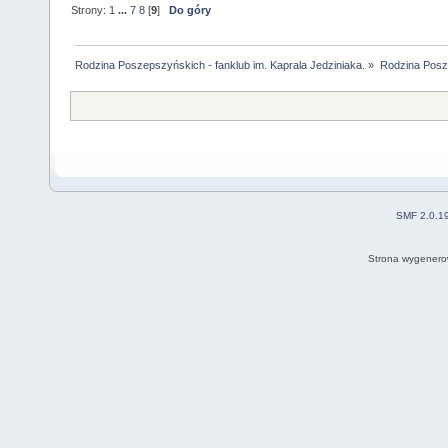
Strony:
1
...
7
8
[
9
]
Do góry
Rodzina Poszepszyńskich - fanklub im. Kaprala Jedziniaka.
»
Rodzina Posz
SMF 2.0.1
Strona wygenero