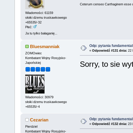
Ceterum censeo Carthaginem esse 
Wiadomości: 61159
słoiki dżemu truskawkowego
+65535/-32
Płeć:
Ja tu tylko bałaganię...
Odp: pytania fundamenta
Bluesmanniak
«
Odpowiedź #131 dnia:
22 
ZOMOwiec
Kombatant Wojny Rosyjsko-
Sorry, to sie wy
Japońskiej
Wiadomości: 30979
słoiki dżemu truskawkowego
+65535/-4
Odp: pytania fundamenta
Cezarian
«
Odpowiedź #132 dnia:
23 
Pierdziel
Kombatant Wojny Rosyjsko-