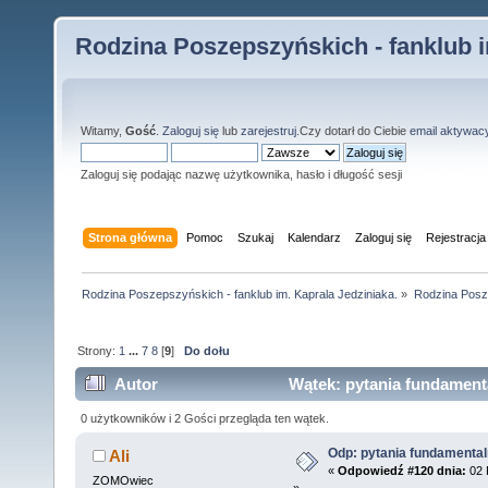
Rodzina Poszepszyńskich - fanklub i
Witamy,
Gość
.
Zaloguj się
lub
zarejestruj
.Czy dotarł do Ciebie
email aktywac
Zaloguj się podając nazwę użytkownika, hasło i długość sesji
Strona główna
Pomoc
Szukaj
Kalendarz
Zaloguj się
Rejestracja
Rodzina Poszepszyńskich - fanklub im. Kaprala Jedziniaka.
»
Rodzina Posz
Strony:
1
...
7
8
[
9
]
Do dołu
Autor
Wątek: pytania fundament
0 użytkowników i 2 Gości przegląda ten wątek.
Odp: pytania fundamenta
Ali
«
Odpowiedź #120 dnia:
02 
ZOMOwiec
»