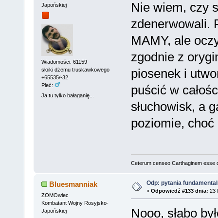
Nie wiem, czy sł
Japońskiej
zdenerwowali. P
MAMY, ale oczyw
zgodnie z orygi
Wiadomości: 61159
piosenek i utw
słoiki dżemu truskawkowego
+65535/-32
Płeć:
puścić w całośc
Ja tu tylko bałaganię...
słuchowisk, a 
poziomie, choć 
Ceterum censeo Carthaginem esse 
Odp: pytania fundamenta
Bluesmanniak
«
Odpowiedź #133 dnia:
23 
ZOMOwiec
Kombatant Wojny Rosyjsko-
Nooo, słabo było
Japońskiej