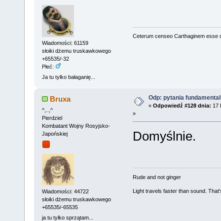
Ceterum censeo Carthaginem esse 
Wiadomości: 61159
słoiki dżemu truskawkowego
+65535/-32
Płeć:
Ja tu tylko bałaganię...
Odp: pytania fundamenta
Bruxa
«
Odpowiedź #128 dnia:
17 
^,..,^
»
Pierdziel
Kombatant Wojny Rosyjsko-
Domyślnie.
Japońskiej
Rude and not ginger
Light travels faster than sound. Tha
Wiadomości: 44722
słoiki dżemu truskawkowego
+65535/-65535
ja tu tylko sprzątam...