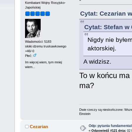
Kombatant Wojny Rosyjsko-
Japońskiej
Cytat: Cezarian w
Cytat: Stefan w
Nigdy nie byłem
Wiadomości: 5183
słoiki dżemu truskawkowego
aktorskiej.
+46/-0
Płeć:
A widzisz.
Im więcej wiem, tym mniej
wiem...
To w końcu ma 
ma?
Dwie rzeczy są nieskończone: Wszech
Einstein
Odp: pytania fundamenta
Cezarian
«
Odpowiedź #121 dnia:
02 