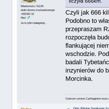
liczyła 666km.
Wiadomości: 61140
słoiki dżemu truskawkowego
Czyli jak 666 k
+65535/-32
Płeć:
Podobno to włas
Ja tu tylko bałaganię...
przepraszam Rze
rozpoczęła budo
flankującej nie
wschodzie. Pod
badali Tybetań
inzynierów do 
Morcinka.
Ceterum censeo Carthaginem esse 
Odp: Bilskie Spotkania Sz