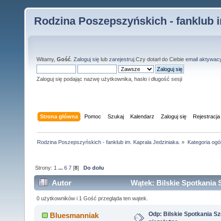
Rodzina Poszepszyńskich - fanklub i
Witamy,
Gość
.
Zaloguj się
lub
zarejestruj
.Czy dotarł do Ciebie
email aktywac
Zaloguj się podając nazwę użytkownika, hasło i długość sesji
Strona główna
Pomoc
Szukaj
Kalendarz
Zaloguj się
Rejestracja
Rodzina Poszepszyńskich - fanklub im. Kaprala Jedziniaka.
»
Kategoria ogó
Strony:
1
...
6
7
[
8
]
Do dołu
Autor
Wątek: Bilskie Spotkania S
0 użytkowników i 1 Gość przegląda ten wątek.
Odp: Bilskie Spotkania Sz
Bluesmanniak