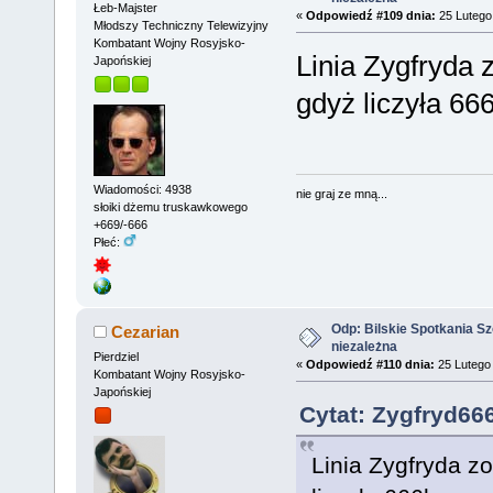
Łeb-Majster
«
Odpowiedź #109 dnia:
25 Lutego 
Młodszy Techniczny Telewizyjny
Kombatant Wojny Rosyjsko-
Linia Zygfryda 
Japońskiej
gdyż liczyła 66
Wiadomości: 4938
nie graj ze mną...
słoiki dżemu truskawkowego
+669/-666
Płeć:
Odp: Bilskie Spotkania Sz
Cezarian
niezależna
Pierdziel
«
Odpowiedź #110 dnia:
25 Lutego 
Kombatant Wojny Rosyjsko-
Japońskiej
Cytat: Zygfryd66
Linia Zygfryda z