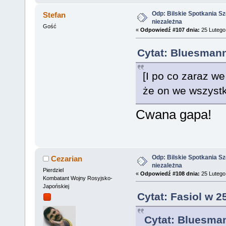
Odp: Bilskie Spotkania Sz
Stefan
niezależna
Gość
«
Odpowiedź #107 dnia:
25 Lutego 
Cytat: Bluesmann
[I po co zaraz w
że on we wszyst
Cwana gapa!
Odp: Bilskie Spotkania Sz
Cezarian
niezależna
Pierdziel
«
Odpowiedź #108 dnia:
25 Lutego 
Kombatant Wojny Rosyjsko-
Japońskiej
Cytat: Fasiol w 2
Cytat: Bluesman