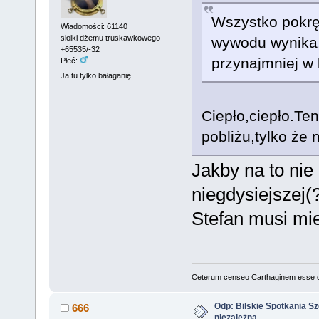
Wszystko pokręc
Wiadomości: 61140
słoiki dżemu truskawkowego
wywodu wynika, 
+65535/-32
przynajmniej w 
Płeć:
Ja tu tylko bałaganię...
Ciepło,ciepło.Ten
pobliżu,tylko że 
Jakby na to nie 
niegdysiejszej(?)
Stefan musi mies
Ceterum censeo Carthaginem esse 
Odp: Bilskie Spotkania Sz
666
niezależna