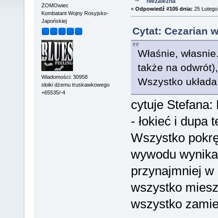
niezależna
ZOMOwiec
«
Odpowiedź #105 dnia:
25 Lutego 
Kombatant Wojny Rosyjsko-
Japońskiej
Cytat: Cezarian 
Właśnie, własnie
także na odwrót),
Wiadomości: 30958
Wszystko układa 
słoiki dżemu truskawkowego
+65535/-4
cytuje Stefana: F
- łokieć i dupa t
Wszystko pokręc
wywodu wynika, 
przynajmniej w 
wszystko miesz
wszystko zamie