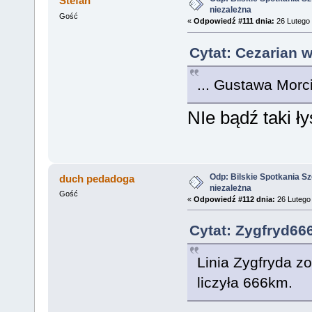
Stefan
niezależna
Gość
«
Odpowiedź #111 dnia:
26 Lutego 
Cytat: Cezarian 
... Gustawa Morc
NIe bądź taki ły
Odp: Bilskie Spotkania Sz
duch pedadoga
niezależna
Gość
«
Odpowiedź #112 dnia:
26 Lutego 
Cytat: Zygfryd66
Linia Zygfryda z
liczyła 666km.