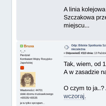
A linia kolejow
Szczakowa prze
miejscu...
Odp: Bilskie Spotkania Sz
Bruxa
niezależna
^,..,^
«
Odpowiedź #113 dnia:
13 Paździe
Pierdziel
Kombatant Wojny Rosyjsko-
Tak, wiem, od 1
Japońskiej
A w zasadzie na
O czym to ja..?
Wiadomości: 44701
wczoraj.
słoiki dżemu truskawkowego
+65535/-65535
ja tu tylko sprzątam...