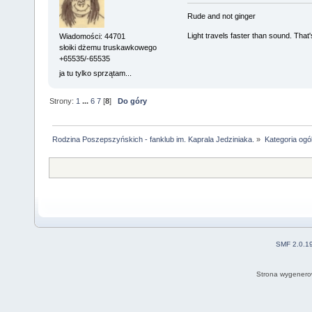
Rude and not ginger
Light travels faster than sound. Tha
Wiadomości: 44701
słoiki dżemu truskawkowego
+65535/-65535
ja tu tylko sprzątam...
Strony:
1
...
6
7
[
8
]
Do góry
Rodzina Poszepszyńskich - fanklub im. Kaprala Jedziniaka.
»
Kategoria ogó
SMF 2.0.1
Strona wygenero