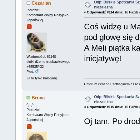
Odp: Bilskie Spotkania Sz
Cezarian
niezależna
Pierdziel
«
Odpowiedź #114 dnia:
16 Paździe
Kombatant Wojny Rosyjsko-
Japońskiej
Coś widzę u Ma
pod głowę się d
A Meli piątka 
inicjatywę!
Wiadomości: 61140
słoiki dżemu truskawkowego
+65535/-32
Płeć:
Ja tu tylko bałaganię...
Ceterum censeo Carthaginem esse 
Odp: Bilskie Spotkania Sz
Bruxa
niezależna
^,..,^
«
Odpowiedź #115 dnia:
16 Paździe
Pierdziel
Kombatant Wojny Rosyjsko-
Oj tam. Po dro
Japońskiej