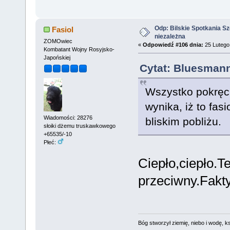
Odp: Bilskie Spotkania Sz
Fasiol
niezależna
ZOMOwiec
«
Odpowiedź #106 dnia:
25 Lutego 
Kombatant Wojny Rosyjsko-
Japońskiej
Cytat: Bluesmann
Wszystko pokręci
wynika, iż to fas
Wiadomości: 28276
bliskim pobliżu.
słoiki dżemu truskawkowego
+65535/-10
Płeć:
Ciepło,ciepło.T
przeciwny.Fakty
Bóg stworzył ziemię, niebo i wodę, ks