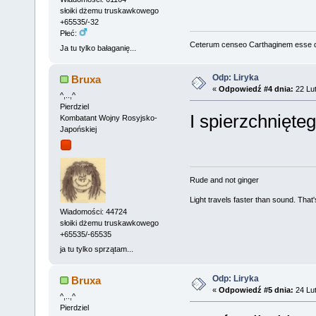
słoiki dżemu truskawkowego
+65535/-32
Płeć:
Ceterum censeo Carthaginem esse 
Ja tu tylko bałaganię...
Odp: Liryka
Bruxa
«
Odpowiedź #4 dnia:
22 Lut
^,..,^
Pierdziel
I spierzchnięte
Kombatant Wojny Rosyjsko-
Japońskiej
Rude and not ginger
Light travels faster than sound. Tha
Wiadomości: 44724
słoiki dżemu truskawkowego
+65535/-65535
ja tu tylko sprzątam...
Odp: Liryka
Bruxa
«
Odpowiedź #5 dnia:
24 Lut
^,..,^
Pierdziel