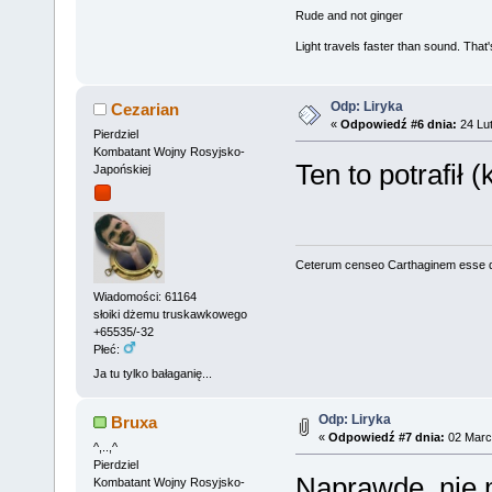
Rude and not ginger
Light travels faster than sound. Tha
Odp: Liryka
Cezarian
«
Odpowiedź #6 dnia:
24 Lut
Pierdziel
Kombatant Wojny Rosyjsko-
Ten to potrafił 
Japońskiej
Ceterum censeo Carthaginem esse 
Wiadomości: 61164
słoiki dżemu truskawkowego
+65535/-32
Płeć:
Ja tu tylko bałaganię...
Odp: Liryka
Bruxa
«
Odpowiedź #7 dnia:
02 Marca
^,..,^
Pierdziel
Naprawdę, nie 
Kombatant Wojny Rosyjsko-