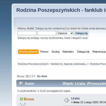
Rodzina Poszepszyńskich - fanklub i
Witamy,
Gość
.
Zaloguj się
lub
zarejestruj
.Czy dotarł do Ciebie
email aktywac
Zaloguj się podając nazwę użytkownika, hasło i długość sesji
Strona główna
Pomoc
Szukaj
Kalendarz
Zaloguj się
Rejestracja
Rodzina Poszepszyńskich - fanklub im. Kaprala Jedziniaka.
»
Rodzina Posz
Strony: [
1
]
2
3
4
Do dołu
Autor
Wątek: Liryka (Przeczytan
0 użytkowników i 1 Gość przegląda ten wątek.
Liryka
Bruxa
«
dnia:
22 Lutego 2020, 09:14
^,..,^