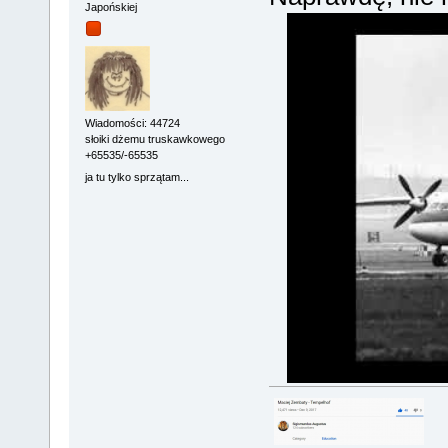
Japońskiej
Wiadomości: 44724
słoiki dżemu truskawkowego
+65535/-65535
ja tu tylko sprzątam...