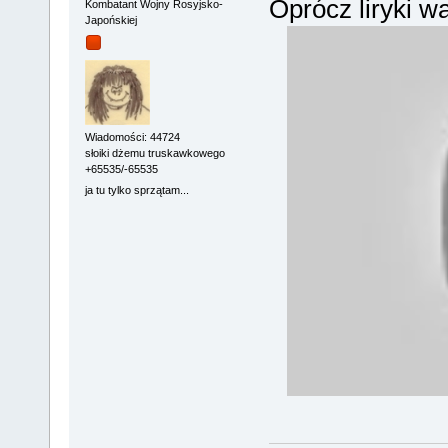
Oprócz liryki w
Kombatant Wojny Rosyjsko-
Japońskiej
Wiadomości: 44724
słoiki dżemu truskawkowego
+65535/-65535
ja tu tylko sprzątam...