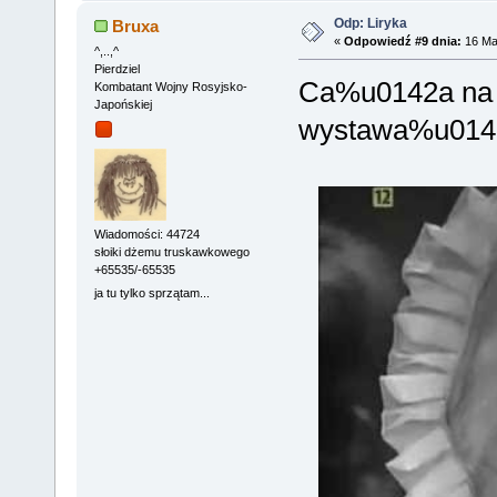
Odp: Liryka
Bruxa
«
Odpowiedź #9 dnia:
16 Mar
^,..,^
Pierdziel
Ca%u0142a na 
Kombatant Wojny Rosyjsko-
Japońskiej
wystawa%u0142
Wiadomości: 44724
słoiki dżemu truskawkowego
+65535/-65535
ja tu tylko sprzątam...