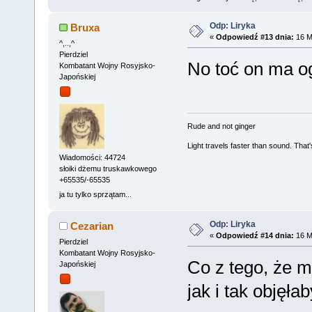
Odp: Liryka
Bruxa
«
Odpowiedź #13 dnia:
16 M
^,..,^
Pierdziel
No toć on ma o
Kombatant Wojny Rosyjsko-
Japońskiej
Rude and not ginger
Light travels faster than sound. Tha
Wiadomości: 44724
słoiki dżemu truskawkowego
+65535/-65535
ja tu tylko sprzątam...
Odp: Liryka
Cezarian
«
Odpowiedź #14 dnia:
16 M
Pierdziel
Kombatant Wojny Rosyjsko-
Co z tego, że m
Japońskiej
jak i tak objęł