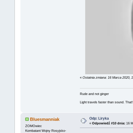
«
Ostatnia zmiana: 16 Marca 2020, 
Rude and not ginger
Light travels faster than sound. Tha
Odp: Liryka
Bluesmanniak
«
Odpowiedź #10 dnia:
16 M
ZOMOwiec
Kombatant Wojny Rosyjsko-