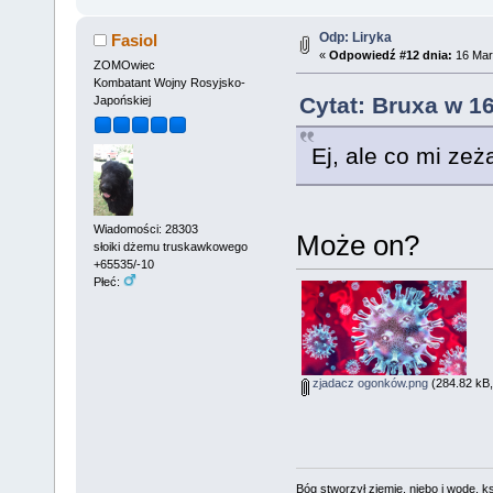
Odp: Liryka
Fasiol
«
Odpowiedź #12 dnia:
16 Mar
ZOMOwiec
Kombatant Wojny Rosyjsko-
Cytat: Bruxa w 1
Japońskiej
Ej, ale co mi zeż
Wiadomości: 28303
Może on?
słoiki dżemu truskawkowego
+65535/-10
Płeć:
zjadacz ogonków.png
(284.82 kB,
Bóg stworzył ziemię, niebo i wodę, ks