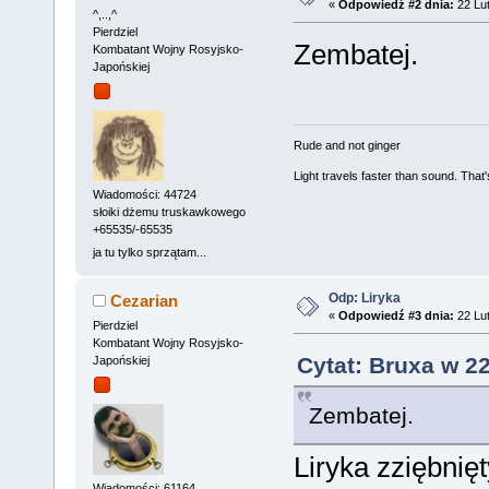
«
Odpowiedź #2 dnia:
22 Lut
^,..,^
Pierdziel
Zembatej.
Kombatant Wojny Rosyjsko-
Japońskiej
Rude and not ginger
Light travels faster than sound. Tha
Wiadomości: 44724
słoiki dżemu truskawkowego
+65535/-65535
ja tu tylko sprzątam...
Odp: Liryka
Cezarian
«
Odpowiedź #3 dnia:
22 Lut
Pierdziel
Kombatant Wojny Rosyjsko-
Cytat: Bruxa w 2
Japońskiej
Zembatej.
Liryka zziębni
Wiadomości: 61164