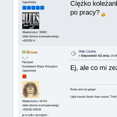
Ciężko koleżanka
Japońskiej
po pracy?
Wiadomości: 30981
słoiki dżemu truskawkowego
+65535/-4
Odp: Liryka
Bruxa
«
Odpowiedź #11 dnia:
16 Ma
^,..,^
Pierdziel
Ej, ale co mi ze
Kombatant Wojny Rosyjsko-
Japońskiej
Rude and not ginger
Light travels faster than sound. Tha
Wiadomości: 44724
słoiki dżemu truskawkowego
+65535/-65535
ja tu tylko sprzątam...