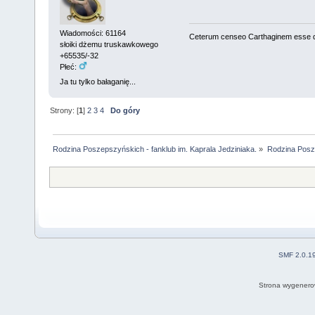
Wiadomości: 61164
Ceterum censeo Carthaginem esse 
słoiki dżemu truskawkowego
+65535/-32
Płeć:
Ja tu tylko bałaganię...
Strony: [
1
]
2
3
4
Do góry
Rodzina Poszepszyńskich - fanklub im. Kaprala Jedziniaka.
»
Rodzina Posz
SMF 2.0.1
Strona wygenero