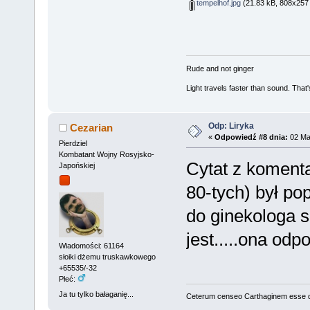
tempelhof.jpg
(21.83 kB, 808x257 
Rude and not ginger
Light travels faster than sound. Tha
Odp: Liryka
Cezarian
«
Odpowiedź #8 dnia:
02 Mar
Pierdziel
Kombatant Wojny Rosyjsko-
Cytat z koment
Japońskiej
80-tych) był po
do ginekologa s
jest.....ona odp
Wiadomości: 61164
słoiki dżemu truskawkowego
+65535/-32
Płeć:
Ja tu tylko bałaganię...
Ceterum censeo Carthaginem esse 