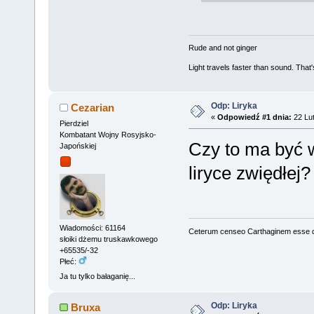
Rude and not ginger
Light travels faster than sound. Tha
Odp: Liryka
Cezarian
«
Odpowiedź #1 dnia:
22 Lut
Pierdziel
Kombatant Wojny Rosyjsko-
Czy to ma być w
Japońskiej
liryce zwiędłej?
Wiadomości: 61164
Ceterum censeo Carthaginem esse 
słoiki dżemu truskawkowego
+65535/-32
Płeć:
Ja tu tylko bałaganię...
Odp: Liryka
Bruxa