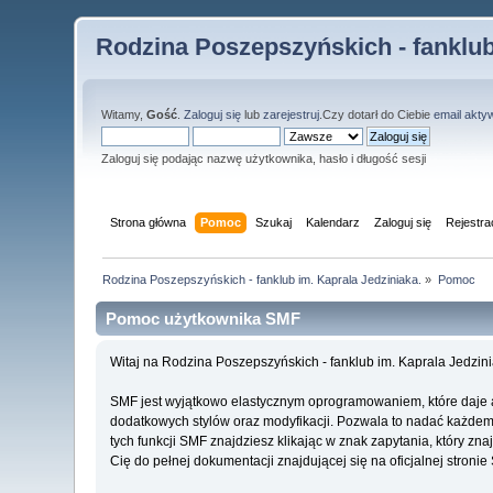
Rodzina Poszepszyńskich - fanklub
Witamy,
Gość
.
Zaloguj się
lub
zarejestruj
.Czy dotarł do Ciebie
email akty
Zaloguj się podając nazwę użytkownika, hasło i długość sesji
Strona główna
Pomoc
Szukaj
Kalendarz
Zaloguj się
Rejestra
Rodzina Poszepszyńskich - fanklub im. Kaprala Jedziniaka.
»
Pomoc
Pomoc użytkownika SMF
Witaj na Rodzina Poszepszyńskich - fanklub im. Kaprala Jedzin
SMF jest wyjątkowo elastycznym oprogramowaniem, które daje 
dodatkowych stylów oraz modyfikacji. Pozwala to nadać każdemu 
tych funkcji SMF znajdziesz klikając w znak zapytania, który z
Cię do pełnej dokumentacji znajdującej się na oficjalnej stroni