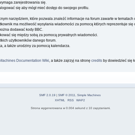
wymaga zarejestrowania się.
alogować się aby mógł mieć dostęp do swojego profilu.
cnym narzędziem, które pozwala znaleźć informacje na forum zawarte w tematach
użytkownik ma możliwość wysyłania wiadomości za pomocą których reprezentuje się c
można dodawać kody BBC.
kować się między sobą za pomocą prywatnych wiadomości.
stkich użytkowników danego forum.
a, a także urodziny za pomocą kalendarza.
Machines Documentation Wiki
, a także zajrzyj na stronę
credits
by dowiedzieć się k
SMF 2.0.19
|
SMF © 2011
,
Simple Machines
XHTML
RSS
WAP2
Strona wygenerowana w 0.004 sekund z 10 zapytaniami.