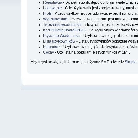
Rejestracja
- Do pełnego dostępu do forum wiele z nich 
Logowanie
- Gdy użytkownik jest zarejestrowany, musi z
Profil
- Każdy użytkownik posiada własny profil na forum.
Wyszukiwanie
- Przeszukiwanie forum jest bardzo pomo
Tworzenie wiadomości
- Istotą forum jest to, że każdy 
Kod Bulletin Board (BBC)
- Do wysyłanych wiadomości 
Prywatne Wiadomości
- Użytkownicy mogą także komuni
Lista użytkowników
- Lista użytkowników pokazuje wszy
Kalendarz
- Użytkownicy mogą śledzić wydarzenia, święt
Cechy
- Oto lista najpopularniejszych funkcji w SMF.
Aby uzyskać więcej informacji jak używać SMF odwiedź
Simple 