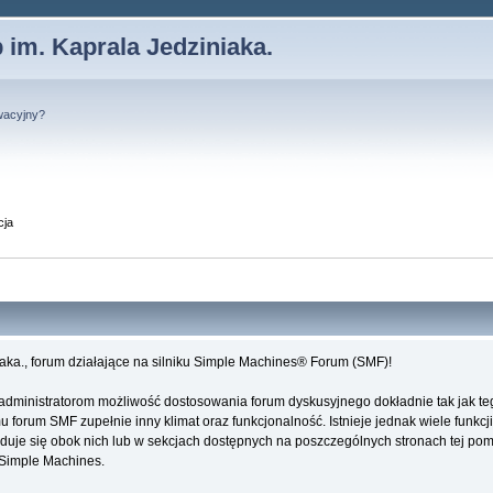
 im. Kaprala Jedziniaka.
wacyjny?
cja
iaka., forum działające na silniku Simple Machines® Forum (SMF)!
administratorom możliwość dostosowania forum dyskusyjnego dokładnie tak jak te
forum SMF zupełnie inny klimat oraz funkcjonalność. Istnieje jednak wiele funkcji
najduje się obok nich lub w sekcjach dostępnych na poszczególnych stronach tej po
e Simple Machines.