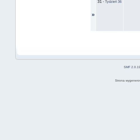
31
-
Tydzień 36
»
SMF 2.0.1
Strona wygenero