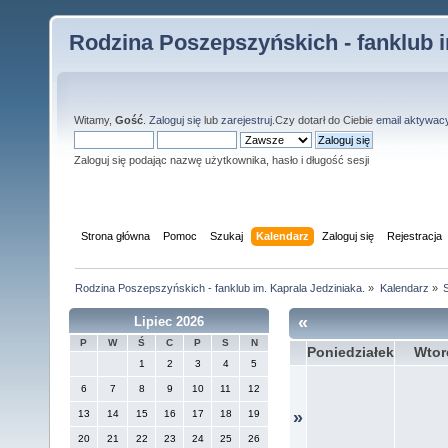
Rodzina Poszepszyńskich - fanklub i
Witamy,
Gość
.
Zaloguj się
lub
zarejestruj
.Czy dotarł do Ciebie
email aktywac
Zaloguj się podając nazwę użytkownika, hasło i długość sesji
Strona główna
Pomoc
Szukaj
Kalendarz
Zaloguj się
Rejestracja
Rodzina Poszepszyńskich - fanklub im. Kaprala Jedziniaka.
»
Kalendarz
»
S
«
Lipiec 2026
P
W
Ś
C
P
S
N
Poniedziałek
Wtor
1
2
3
4
5
6
7
8
9
10
11
12
13
14
15
16
17
18
19
»
20
21
22
23
24
25
26