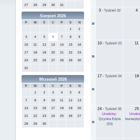
27
28
29
30
31
3
4
-
Tydzień 32
Sierpień 2026
»
P
W
Ś
C
P
S
N
1
2
3
4
5
6
7
8
9
10
11
-
Tydzień 33
10
11
12
13
14
15
16
17
18
19
20
21
22
23
»
24
25
26
27
28
29
30
31
17
18
-
Tydzień 34
Wrzesień 2026
P
W
Ś
C
P
S
N
»
1
2
3
4
5
6
7
8
9
10
11
12
13
14
15
16
17
18
19
20
24
25
-
Tydzień 35
Urodziny:
Urodzi
21
22
23
24
25
26
27
Qzynka Edyta
buciarpty
»
(53)
28
29
30