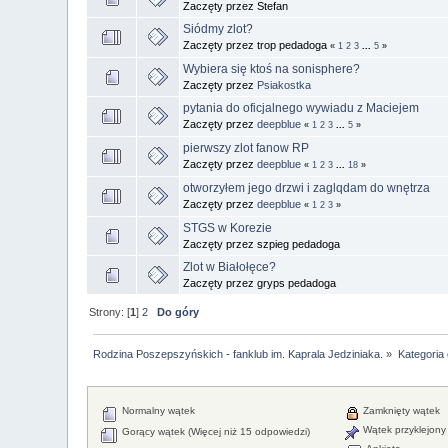
Zaczęty przez Stefan
Siódmy zlot?
Zaczęty przez trop pedadoga
«
1
2
3
...
5
»
Wybiera się ktoś na sonisphere?
Zaczęty przez
Psiakostka
pytania do oficjalnego wywiadu z Maciejem
Zaczęty przez
deepblue
«
1
2
3
...
5
»
pierwszy zlot fanow RP
Zaczęty przez
deepblue
«
1
2
3
...
18
»
otworzyłem jego drzwi i zaglqdam do wnętrza
Zaczęty przez
deepblue
«
1
2
3
»
STGS w Korezie
Zaczęty przez szpieg pedadoga
Zlot w Białołęce?
Zaczęty przez gryps pedadoga
Strony: [
1
]
2
Do góry
Rodzina Poszepszyńskich - fanklub im. Kaprala Jedziniaka.
»
Kategoria
Normalny wątek
Zamknięty wątek
Wątek przyklejony
Gorący wątek (Więcej niż 15 odpowiedzi)