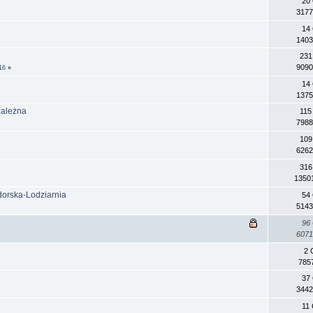
20
3177
14
1403
231
9090
16
»
14
1375
zależna
115
7988
109
6262
316
1350
orska-Lodziarnia
54
5143
96
6071
2 
785
37
3442
11