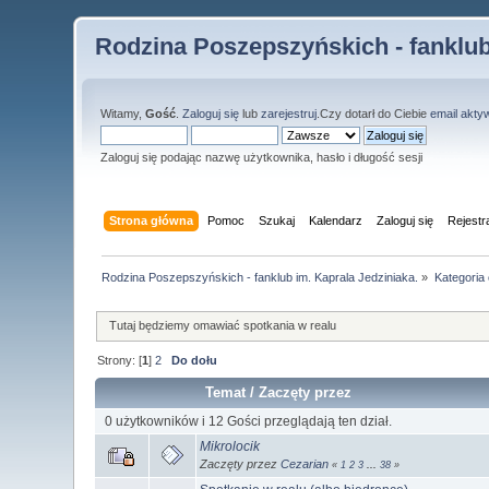
Rodzina Poszepszyńskich - fanklub
Witamy,
Gość
.
Zaloguj się
lub
zarejestruj
.Czy dotarł do Ciebie
email akty
Zaloguj się podając nazwę użytkownika, hasło i długość sesji
Strona główna
Pomoc
Szukaj
Kalendarz
Zaloguj się
Rejestr
Rodzina Poszepszyńskich - fanklub im. Kaprala Jedziniaka.
»
Kategoria
Tutaj będziemy omawiać spotkania w realu
Strony: [
1
]
2
Do dołu
Temat
/
Zaczęty przez
0 użytkowników i 12 Gości przeglądają ten dział.
Mikrolocik
Zaczęty przez
Cezarian
«
1
2
3
...
38
»