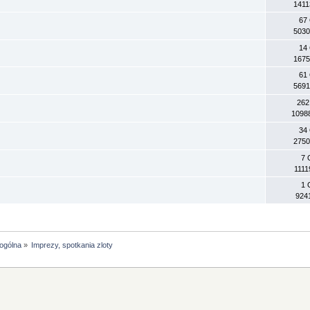
1411
67
5030
14
1675
61
5691
262
1098
34
2750
7 
1111
1 
924
 ogólna
»
Imprezy, spotkania zloty