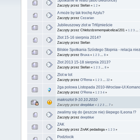
Spotkanie w realu (albo biedronce)
Zaczęty przez Stefan
«
1
2
»
A może by tak trochę Azylu?
Zaczęty przez
Cezarian
Jubileuszowy zlot w Trfójmieście
Zaczęty przez Chlebzdzemempalcelizać201
«
1
2
3
...
Zlot 15-16 sierpnia 2014?
Zaczęty przez Stefan
Bilskie Spotkania Szóstego Stopnia - relacja nie
Zaczęty przez
Bruxa
«
1
2
3
...
8
»
Zlot 2013 15-18 sierpnia 2013?
Zaczęty przez Stefan
«
1
2
3
...
8
»
Zlot w lot
Zaczęty przez
O'Rena
«
1
2
3
...
22
»
2ga polowa Listopada 2010-Wroclaw-Ul.Komand
Zaczęty przez
O'Rena
«
1
2
3
4
»
makrozlot 9-10.10.2010
Zaczęty przez
deepblue
«
1
2
3
...
7
»
zwalimy się do (jeszcze nie) ślepego lLeona !?
Zaczęty przez
deepblue
ZAK
Zaczęty przez ZnAK pedadoga
«
1
2
3
»
Podzlocik