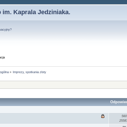
 im. Kaprala Jedziniaka.
wacyjny?
acja
 ogólna
»
Imprezy, spotkania zloty
Odpowie
560
2558