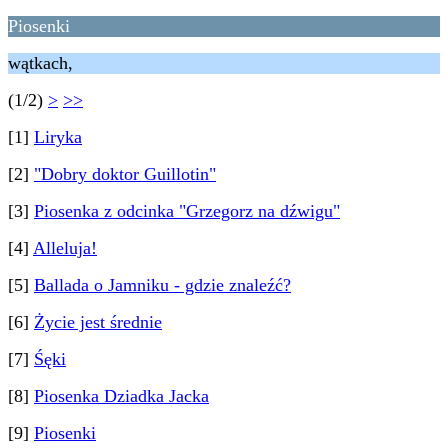
Piosenki
wątkach,
(1/2)
>
>>
[1]
Liryka
[2]
"Dobry doktor Guillotin"
[3]
Piosenka z odcinka "Grzegorz na dźwigu"
[4]
Alleluja!
[5]
Ballada o Jamniku - gdzie znaleźć?
[6]
Życie jest średnie
[7]
Śęki
[8]
Piosenka Dziadka Jacka
[9]
Piosenki