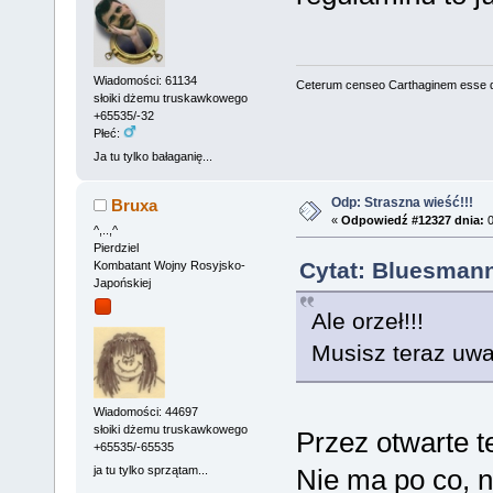
Wiadomości: 61134
Ceterum censeo Carthaginem esse 
słoiki dżemu truskawkowego
+65535/-32
Płeć:
Ja tu tylko bałaganię...
Odp: Straszna wieść!!!
Bruxa
«
Odpowiedź #12327 dnia:
0
^,..,^
Pierdziel
Cytat: Bluesmann
Kombatant Wojny Rosyjsko-
Japońskiej
Ale orzeł!!!
Musisz teraz uwa
Wiadomości: 44697
słoiki dżemu truskawkowego
Przez otwarte te
+65535/-65535
ja tu tylko sprzątam...
Nie ma po co, n