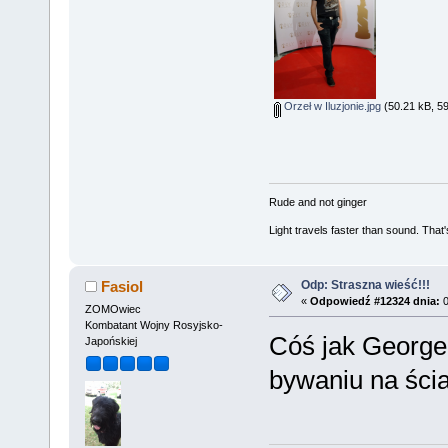
Orzeł w Iluzjonie.jpg
(50.21 kB, 59
Rude and not ginger
Light travels faster than sound. Tha
Odp: Straszna wieść!!!
Fasiol
«
Odpowiedź #12324 dnia:
0
ZOMOwiec
Kombatant Wojny Rosyjsko-
Cóś jak George
Japońskiej
bywaniu na ści