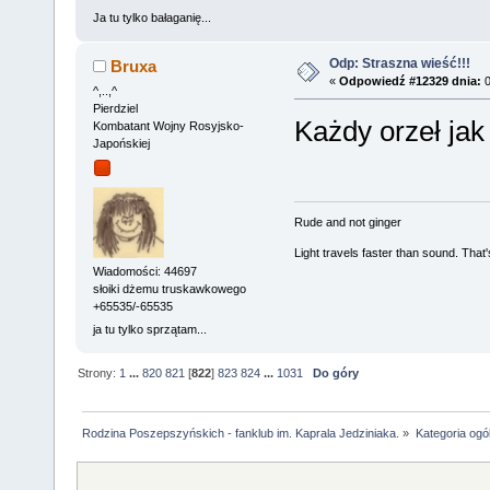
Ja tu tylko bałaganię...
Odp: Straszna wieść!!!
Bruxa
«
Odpowiedź #12329 dnia:
0
^,..,^
Pierdziel
Każdy orzeł jak
Kombatant Wojny Rosyjsko-
Japońskiej
Rude and not ginger
Light travels faster than sound. Tha
Wiadomości: 44697
słoiki dżemu truskawkowego
+65535/-65535
ja tu tylko sprzątam...
Strony:
1
...
820
821
[
822
]
823
824
...
1031
Do góry
Rodzina Poszepszyńskich - fanklub im. Kaprala Jedziniaka.
»
Kategoria ogó