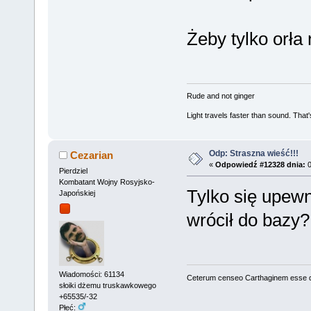
Żeby tylko orła 
Rude and not ginger
Light travels faster than sound. Tha
Odp: Straszna wieść!!!
Cezarian
«
Odpowiedź #12328 dnia:
0
Pierdziel
Kombatant Wojny Rosyjsko-
Tylko się upewn
Japońskiej
wrócił do bazy?
Wiadomości: 61134
Ceterum censeo Carthaginem esse 
słoiki dżemu truskawkowego
+65535/-32
Płeć: