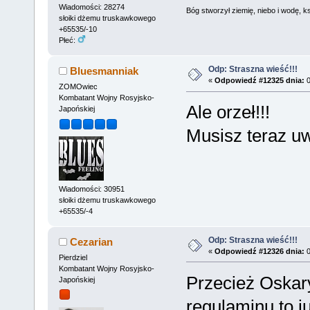
Wiadomości: 28274
Bóg stworzył ziemię, niebo i wodę, ks
słoiki dżemu truskawkowego
+65535/-10
Płeć:
Odp: Straszna wieść!!!
Bluesmanniak
«
Odpowiedź #12325 dnia:
0
ZOMOwiec
Kombatant Wojny Rosyjsko-
Ale orzeł!!!
Japońskiej
Musisz teraz u
Wiadomości: 30951
słoiki dżemu truskawkowego
+65535/-4
Odp: Straszna wieść!!!
Cezarian
«
Odpowiedź #12326 dnia:
0
Pierdziel
Kombatant Wojny Rosyjsko-
Przecież Oskar
Japońskiej
regulaminu to 