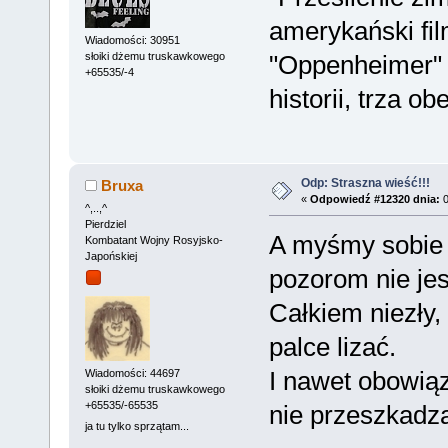
amerykański fil
Wiadomości: 30951
słoiki dżemu truskawkowego
"Oppenheimer" -
+65535/-4
historii, trza o
Odp: Straszna wieść!!!
Bruxa
«
Odpowiedź #12320 dnia:
0
^,..,^
Pierdziel
A myśmy sobie 
Kombatant Wojny Rosyjsko-
Japońskiej
pozorom nie jest
Całkiem niezły,
palce lizać.
I nawet obowiąz
Wiadomości: 44697
słoiki dżemu truskawkowego
+65535/-65535
nie przeszkadza
ja tu tylko sprzątam...