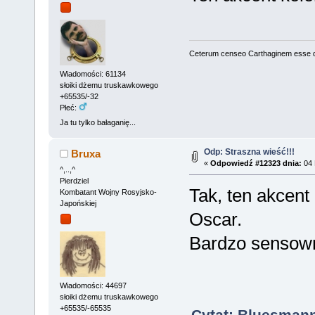
Ceterum censeo Carthaginem esse 
Wiadomości: 61134
słoiki dżemu truskawkowego
+65535/-32
Płeć:
Ja tu tylko bałaganię...
Odp: Straszna wieść!!!
Bruxa
«
Odpowiedź #12323 dnia:
04 
^,..,^
Pierdziel
Tak, ten akcent 
Kombatant Wojny Rosyjsko-
Japońskiej
Oscar.
Bardzo sensowni
Wiadomości: 44697
słoiki dżemu truskawkowego
+65535/-65535
Cytat: Bluesmann