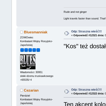
Rude and not ginger
Light travels faster than sound. Tha
Odp: Straszna wieść!!!
Bluesmanniak
«
Odpowiedź #12321 dnia:
0
ZOMOwiec
Kombatant Wojny Rosyjsko-
"Kos" też dost
Japońskiej
Wiadomości: 30951
słoiki dżemu truskawkowego
+65535/-4
Odp: Straszna wieść!!!
Cezarian
«
Odpowiedź #12322 dnia:
0
Pierdziel
Kombatant Wojny Rosyjsko-
Ten akcent kol
Japońskiej