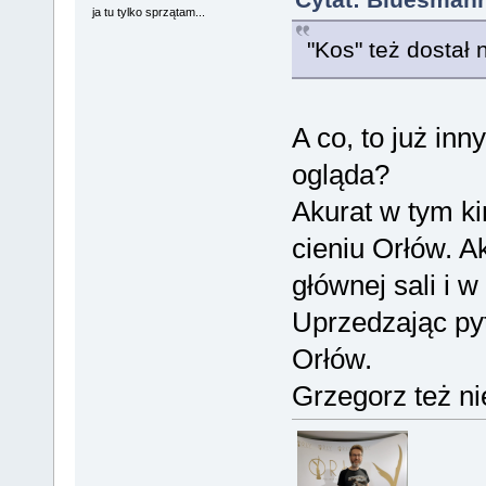
ja tu tylko sprzątam...
"Kos" też dostał
A co, to już in
ogląda?
Akurat w tym ki
cieniu Orłów. Ak
głównej sali i w
Uprzedzając pyt
Orłów.
Grzegorz też ni