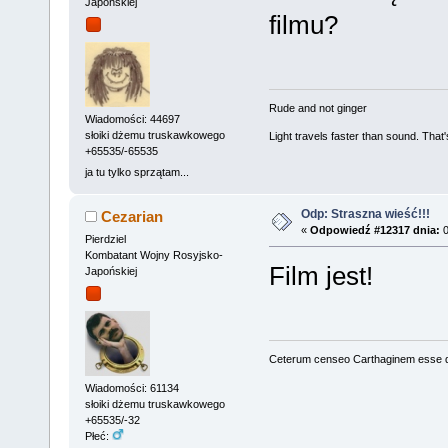
Japońskiej
filmu?
Rude and not ginger
Wiadomości: 44697
słoiki dżemu truskawkowego
Light travels faster than sound. Tha
+65535/-65535
ja tu tylko sprzątam...
Odp: Straszna wieść!!!
Cezarian
«
Odpowiedź #12317 dnia:
0
Pierdziel
Kombatant Wojny Rosyjsko-
Film jest!
Japońskiej
Ceterum censeo Carthaginem esse 
Wiadomości: 61134
słoiki dżemu truskawkowego
+65535/-32
Płeć: