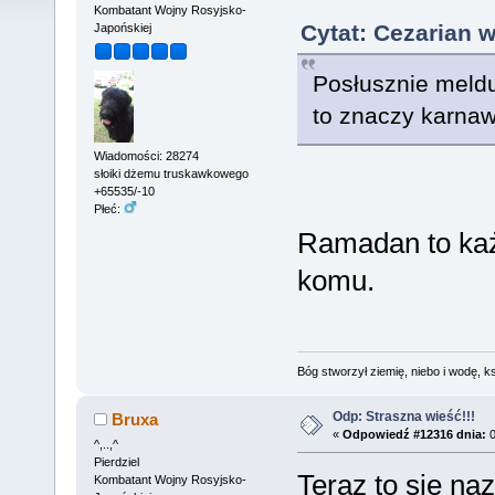
Kombatant Wojny Rosyjsko-
Cytat: Cezarian 
Japońskiej
Posłusznie meldu
to znaczy karnaw
Wiadomości: 28274
słoiki dżemu truskawkowego
+65535/-10
Płeć:
Ramadan to każd
komu.
Bóg stworzył ziemię, niebo i wodę, ks
Odp: Straszna wieść!!!
Bruxa
«
Odpowiedź #12316 dnia:
0
^,..,^
Pierdziel
Teraz to się na
Kombatant Wojny Rosyjsko-