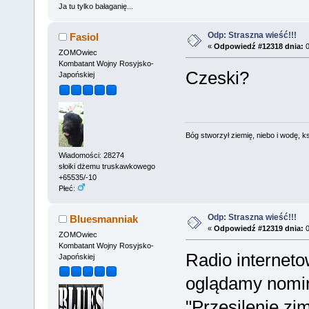
Ja tu tylko bałaganię...
Odp: Straszna wieść!!!
Fasiol
«
Odpowiedź #12318 dnia:
0
ZOMOwiec
Kombatant Wojny Rosyjsko-
Czeski?
Japońskiej
Bóg stworzył ziemię, niebo i wodę, ks
Wiadomości: 28274
słoiki dżemu truskawkowego
+65535/-10
Płeć:
Odp: Straszna wieść!!!
Bluesmanniak
«
Odpowiedź #12319 dnia:
0
ZOMOwiec
Kombatant Wojny Rosyjsko-
Radio interneto
Japońskiej
oglądamy nomi
"Przesilenie zi