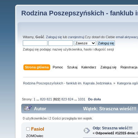
Rodzina Poszepszyńskich - fanklub i
Witamy,
Gość
.
Zaloguj się
lub
zarejestruj
.Czy dotarł do Ciebie
email aktywac
Zaloguj się podając nazwę użytkownika, hasło i długość sesji
Strona główna
Pomoc
Szukaj
Kalendarz
Zaloguj się
Rejestracja
Rodzina Poszepszyńskich - fanklub im. Kaprala Jedziniaka.
»
Kategoria ogó
Strony:
1
...
820
821
[
822
]
823
824
...
1031
Do dołu
Autor
Wątek: Straszna wieść!!!
0 użytkowników i 2 Gości przegląda ten wątek.
Odp: Straszna wieść!!!
Fasiol
«
Odpowiedź #12315 dnia:
0
ZOMOwiec