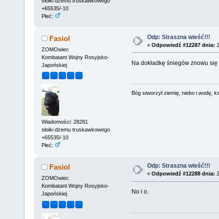
słoiki dżemu truskawkowego
+65535/-10
Płeć:
Odp: Straszna wieść!!!
Fasiol
«
Odpowiedź #12287 dnia:
2
ZOMOwiec
Kombatant Wojny Rosyjsko-
Na dokładkę śniegów znowu się j
Japońskiej
Bóg stworzył ziemię, niebo i wodę, ks
Wiadomości: 28281
słoiki dżemu truskawkowego
+65535/-10
Płeć:
Odp: Straszna wieść!!!
Fasiol
«
Odpowiedź #12288 dnia:
2
ZOMOwiec
Kombatant Wojny Rosyjsko-
No i o.
Japońskiej