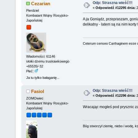
Odp: Straszna wieść!!!
Cezarian
«
Odpowiedź #12295 dnia:
2
Pierdziel
Kombatant Wojny Rosyjsko-
A ja Goniądz, przepraszam, gonią
Japońskiej
delikatny - latem są na nim kort
Ceterum censeo Carthaginem esse 
Wiadomości: 61146
słoiki dżemu truskawkowego
+65535/-32
Płeć:
Ja tu tylko bałaganię...
Odp: Straszna wieść!!!
Fasiol
«
Odpowiedź #12296 dnia:
2
ZOMOwiec
Kombatant Wojny Rosyjsko-
Wracając mogłeś pod prysznic z
Japońskiej
Bóg stworzył ziemię, niebo i wodę, ks