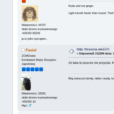
Rude and not ginger
Light travels faster than sound. Tha
Wiadomości: 44707
słoiki dżemu truskawkowego
+65535/-65535
ja tu tylko sprzątam...
Odp: Straszna wieść!!!
Fasiol
«
Odpowiedź #12294 dnia:
2
ZOMOwiec
Kombatant Wojny Rosyjsko-
Aż taka to jeszcze nie przyszła.
Japońskiej
Bóg stworzył ziemię, niebo i wodę, ks
Wiadomości: 28281
słoiki dżemu truskawkowego
+65535/-10
Płeć: