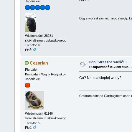
No i o.
Japońskiej
Bóg stworzył ziemię, niebo i wodę, ks
Wiadomości: 28281
słoiki dżemu truskawkowego
+65535/-10
Płeć:
Odp: Straszna wieść!!!
Cezarian
«
Odpowiedź #12299 dnia:
2
Pierdziel
Kombatant Wojny Rosyjsko-
Co? Nie ma ciepłej wody?
Japońskiej
Ceterum censeo Carthaginem esse 
Wiadomości: 61146
słoiki dżemu truskawkowego
+65535/-32
Płeć: