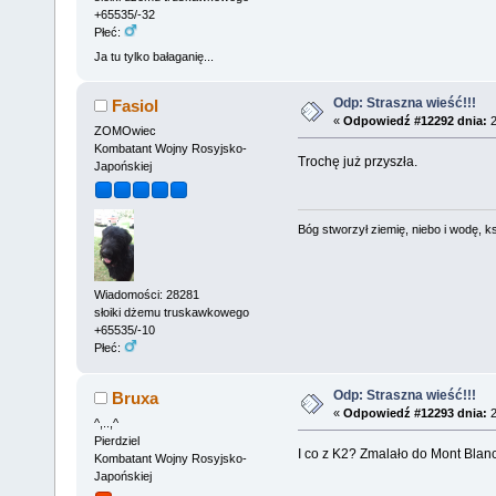
+65535/-32
Płeć:
Ja tu tylko bałaganię...
Odp: Straszna wieść!!!
Fasiol
«
Odpowiedź #12292 dnia:
2
ZOMOwiec
Kombatant Wojny Rosyjsko-
Trochę już przyszła.
Japońskiej
Bóg stworzył ziemię, niebo i wodę, ks
Wiadomości: 28281
słoiki dżemu truskawkowego
+65535/-10
Płeć:
Odp: Straszna wieść!!!
Bruxa
«
Odpowiedź #12293 dnia:
2
^,..,^
Pierdziel
I co z K2? Zmalało do Mont Blan
Kombatant Wojny Rosyjsko-
Japońskiej