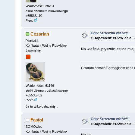
Wiadomości: 28281
słoiki dżemu truskawkowego
+65535/-10
Płeć:
Odp: Straszna wieść!!!
Cezarian
«
Odpowiedź #12297 dnia:
2
Pierdziel
Kombatant Wojny Rosyjsko-
No właśnie, prysznic jest na miej
Japońskiej
Ceterum censeo Carthaginem esse 
Wiadomości: 61146
słoiki dżemu truskawkowego
+65535/-32
Płeć:
Ja tu tylko bałaganię...
Odp: Straszna wieść!!!
Fasiol
«
Odpowiedź #12298 dnia:
2
ZOMOwiec
Kombatant Wojny Rosyjsko-