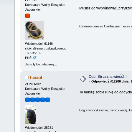
Kombatant Wojny Rosyjsko-
Musisz go wypróbować, przytrzym
Japońskiej
Ceterum censeo Carthaginem esse 
Wiadomości: 61146
słoiki dżemu truskawkowego
+65535/-32
Płeć:
Ja tu tylko bałaganię...
Odp: Straszna wieść!!!
Fasiol
«
Odpowiedź #12286 dnia:
1
ZOMOwiec
Kombatant Wojny Rosyjsko-
To muszę sobie rurkę do oddychan
Japońskiej
Bóg stworzył ziemię, niebo i wodę, ks
Wiadomości: 28281