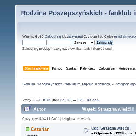
Rodzina Poszepszyńskich - fanklub i
Witamy,
Gość
.
Zaloguj się
lub
zarejestruj
.Czy dotarł do Ciebie
email aktywac
Zaloguj się podając nazwę użytkownika, hasło i długość sesji
Strona główna
Pomoc
Szukaj
Kalendarz
Zaloguj się
Rejestracja
Rodzina Poszepszyńskich - fanklub im. Kaprala Jedziniaka.
»
Kategoria ogó
Strony:
1
...
818
819
[
820
]
821
822
...
1031
Do dołu
Autor
Wątek: Straszna wieść!!!
0 użytkowników i 1 Gość przegląda ten wątek.
Odp: Straszna wieść!!!
Cezarian
«
Odpowiedź #12285 dnia:
1
Pierdziel