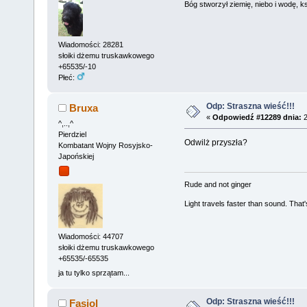
Bóg stworzył ziemię, niebo i wodę, ks
Wiadomości: 28281
słoiki dżemu truskawkowego
+65535/-10
Płeć:
Odp: Straszna wieść!!!
Bruxa
«
Odpowiedź #12289 dnia:
2
^,..,^
Pierdziel
Odwilż przyszła?
Kombatant Wojny Rosyjsko-
Japońskiej
Rude and not ginger
Light travels faster than sound. Tha
Wiadomości: 44707
słoiki dżemu truskawkowego
+65535/-65535
ja tu tylko sprzątam...
Odp: Straszna wieść!!!
Fasiol