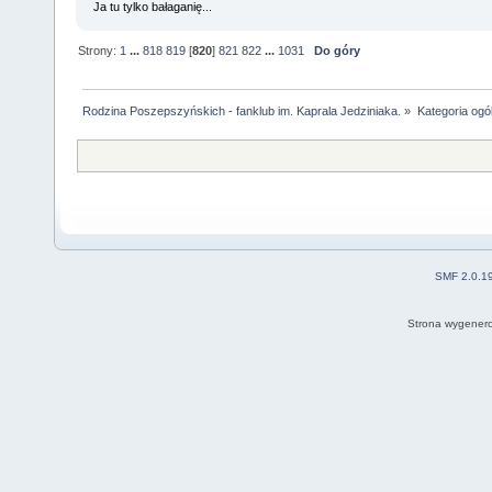
Ja tu tylko bałaganię...
Strony:
1
...
818
819
[
820
]
821
822
...
1031
Do góry
Rodzina Poszepszyńskich - fanklub im. Kaprala Jedziniaka.
»
Kategoria ogó
SMF 2.0.1
Strona wygenero