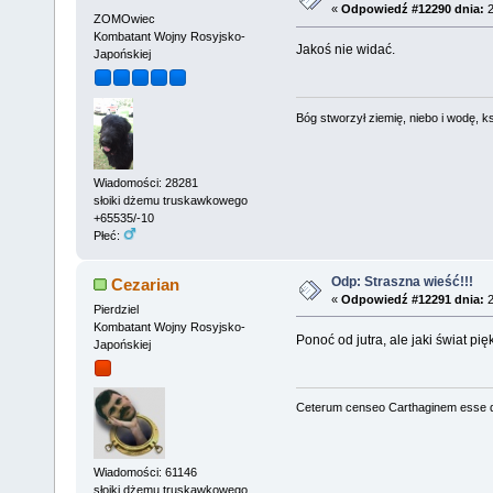
«
Odpowiedź #12290 dnia:
2
ZOMOwiec
Kombatant Wojny Rosyjsko-
Jakoś nie widać.
Japońskiej
Bóg stworzył ziemię, niebo i wodę, ks
Wiadomości: 28281
słoiki dżemu truskawkowego
+65535/-10
Płeć:
Odp: Straszna wieść!!!
Cezarian
«
Odpowiedź #12291 dnia:
2
Pierdziel
Kombatant Wojny Rosyjsko-
Ponoć od jutra, ale jaki świat pięk
Japońskiej
Ceterum censeo Carthaginem esse 
Wiadomości: 61146
słoiki dżemu truskawkowego