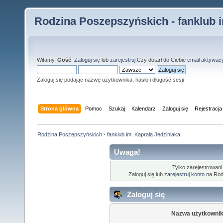
Rodzina Poszepszyńskich - fanklub i
Witamy,
Gość
.
Zaloguj się
lub
zarejestruj
.Czy dotarł do Ciebie
email aktywac
Zaloguj się podając nazwę użytkownika, hasło i długość sesji
Strona główna
Pomoc
Szukaj
Kalendarz
Zaloguj się
Rejestracja
Rodzina Poszepszyńskich - fanklub im. Kaprala Jedziniaka.
Uwaga!
Tylko zarejestrowani
Zaloguj się lub
zarejestruj konto
na Rodz
Zaloguj się
Nazwa użytkownik