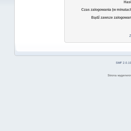
Hasł
Czas zalogowania (w minutac
Bądź zawsze zalogowan
Z
SMF 2.0.1
Strona wygenero