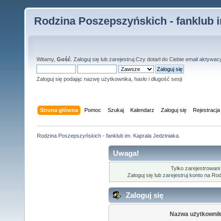
Rodzina Poszepszyńskich - fanklub i
Witamy,
Gość
.
Zaloguj się
lub
zarejestruj
.Czy dotarł do Ciebie
email aktywac
Zaloguj się podając nazwę użytkownika, hasło i długość sesji
Strona główna
Pomoc
Szukaj
Kalendarz
Zaloguj się
Rejestracja
Rodzina Poszepszyńskich - fanklub im. Kaprala Jedziniaka.
Uwaga!
Tylko zarejestrowani
Zaloguj się lub
zarejestruj konto
na Rodz
Zaloguj się
Nazwa użytkownik