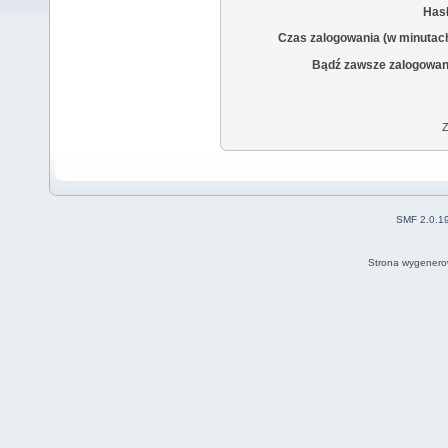
Hasł
Czas zalogowania (w minutac
Bądź zawsze zalogowan
Z
SMF 2.0.1
Strona wygenero