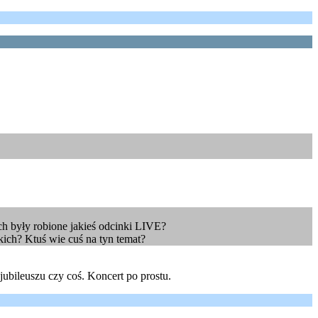
ch były robione jakieś odcinki LIVE?
kich? Ktuś wie cuś na tyn temat?
jubileuszu czy coś. Koncert po prostu.