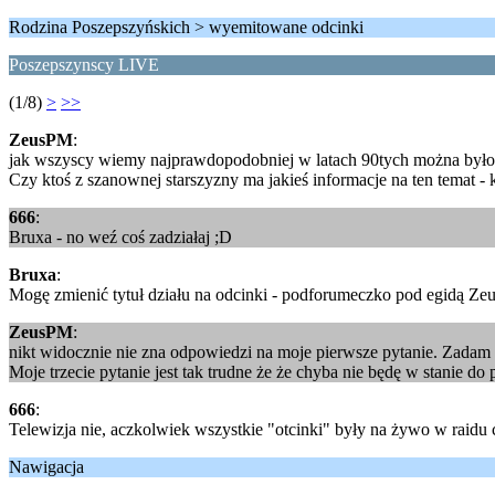
Rodzina Poszepszyńskich > wyemitowane odcinki
Poszepszynscy LIVE
(1/8)
>
>>
ZeusPM
:
jak wszyscy wiemy najprawdopodobniej w latach 90tych można było
Czy ktoś z szanownej starszyzny ma jakieś informacje na ten temat -
666
:
Bruxa - no weź coś zadziałaj ;D
Bruxa
:
Mogę zmienić tytuł działu na odcinki - podforumeczko pod egidą Ze
ZeusPM
:
nikt widocznie nie zna odpowiedzi na moje pierwsze pytanie. Zadam 
Moje trzecie pytanie jest tak trudne że że chyba nie będę w stanie d
666
:
Telewizja nie, aczkolwiek wszystkie "otcinki" były na żywo w raidu c
Nawigacja