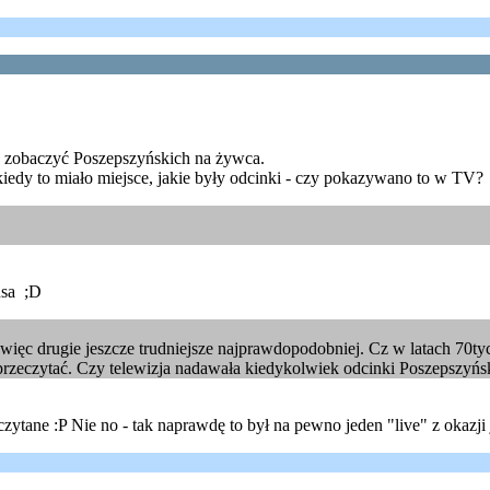
 zobaczyć Poszepszyńskich na żywca.
 kiedy to miało miejsce, jakie były odcinki - czy pokazywano to w TV?
usa ;D
więc drugie jeszcze trudniejsze najprawdopodobniej. Cz w latach 70ty
o przeczytać. Czy telewizja nadawała kiedykolwiek odcinki Poszepszyńs
zytane :P Nie no - tak naprawdę to był na pewno jeden "live" z okazji 